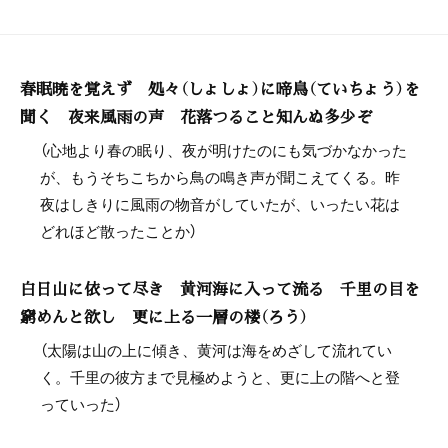
春眠暁を覚えず 処々（しょしょ）に啼鳥（ていちょう）を
聞く 夜来風雨の声 花落つること知んぬ多少ぞ
（心地より春の眠り、夜が明けたのにも気づかなかった
が、もうそちこちから鳥の鳴き声が聞こえてくる。昨
夜はしきりに風雨の物音がしていたが、いったい花は
どれほど散ったことか）
白日山に依って尽き 黄河海に入って流る 千里の目を
窮めんと欲し 更に上る一層の楼（ろう）
（太陽は山の上に傾き、黄河は海をめざして流れてい
く。千里の彼方まで見極めようと、更に上の階へと登
っていった）