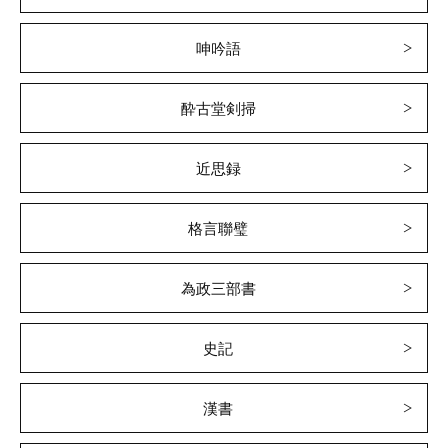
呻吟語
酔古堂剣掃
近思録
格言聯璧
為政三部書
史記
漢書