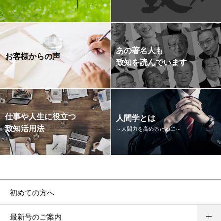
あの著名人も
お客様からの声
致知を読んでいます
仕事や人生に役立つ
人間学とは
致知活用法
～人間力を高めるために～
初めての方へ
最新号のご案内