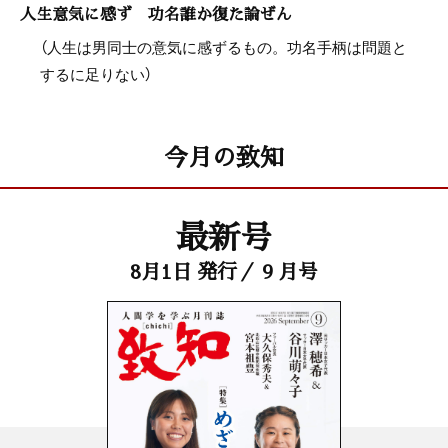
人生意気に感ず 功名誰か復た論ぜん
（人生は男同士の意気に感ずるもの。功名手柄は問題と
するに足りない）
今月の致知
最新号
8月1日 発行／ 9 月号