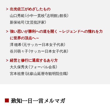
出光佐三がめざしたもの
山口秀範（小中一貫校「志明館」館長）
新保祐司（文芸批評家）
強い思いが勝利への道を開く ～レジェンドへの憧れを力
に世界の頂点へ～
澤 穂希（元サッカー日本女子代表）
谷川萌々子（サッカー日本女子代表）
経営と修行に通底するあり方
大久保秀夫（フォーバル会長）
宮本祖豊（比叡山延暦寺観明院住職）
致知一日一言メルマガ