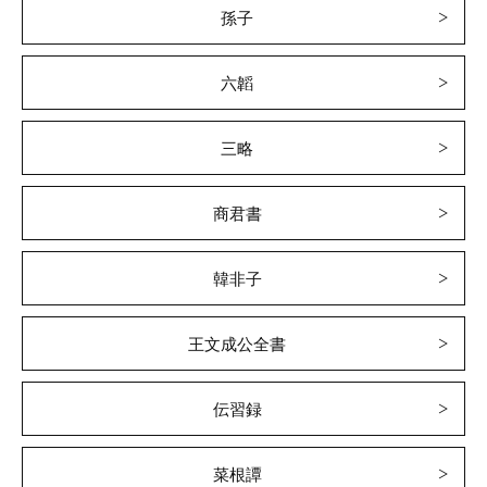
孫子
六韜
三略
商君書
韓非子
王文成公全書
伝習録
菜根譚