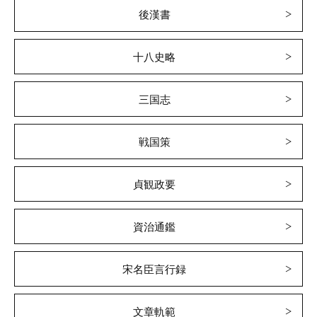
後漢書
十八史略
三国志
戦国策
貞観政要
資治通鑑
宋名臣言行録
文章軌範