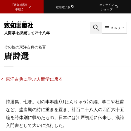
『致知』購読
オンライン
致知電子版
手続き
ショップ
メニュー
人間学を探究して四十八年
その他の東洋古典の名言
唐詩選
東洋古典に学ぶ人間学に戻る
詩選集、七巻。明の李攀龍（りはんりゅう）の編。李白や杜甫
など、盛唐期の詩に重きを置き、計百二十八人の四百六十五
編を詩体別に収めたもの。日本には江戸初期に伝来し、漢詩
入門書として大いに流行した。