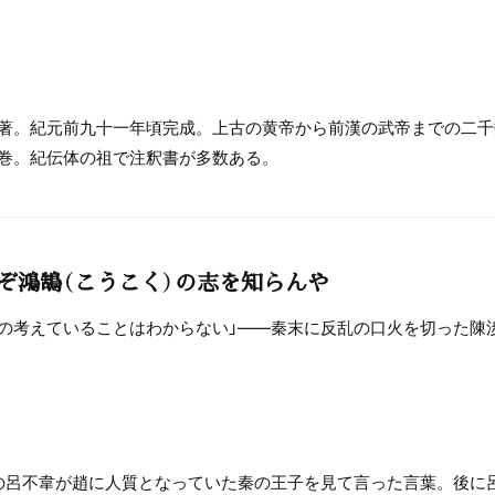
著。紀元前九十一年頃完成。上古の黄帝から前漢の武帝までの二千
巻。紀伝体の祖で注釈書が多数ある。
んぞ鴻鵠（こうこく）の志を知らんや
物の考えていることはわからない」――秦末に反乱の口火を切った陳
人の呂不韋が趙に人質となっていた秦の王子を見て言った言葉。後に