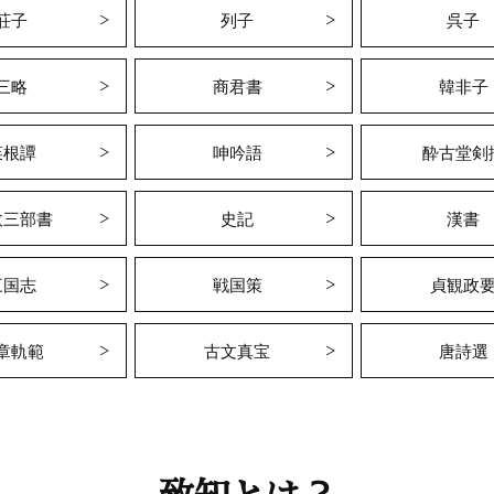
荘子
列子
呉子
三略
商君書
韓非子
菜根譚
呻吟語
酔古堂剣
政三部書
史記
漢書
三国志
戦国策
貞観政
章軌範
古文真宝
唐詩選
致知とは？