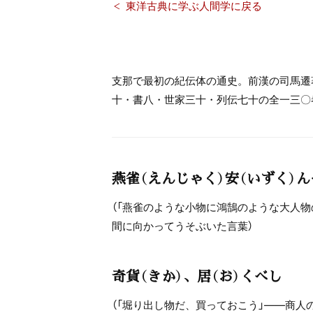
東洋古典に学ぶ人間学に戻る
支那で最初の紀伝体の通史。前漢の司馬遷
十・書八・世家三十・列伝七十の全一三〇
燕雀（えんじゃく）安（いずく）
（「燕雀のような小物に鴻鵠のような大人
間に向かってうそぶいた言葉）
奇貨（きか）、居（お）くべし
（「堀り出し物だ、買っておこう」――商