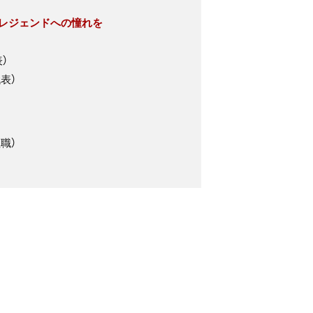
～レジェンドへの憧れを
）
表）
職）