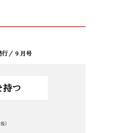
発行／ 9 月号
を持つ
長）