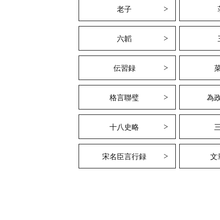
老子
六韜
伝習録
格言聯璧
為
十八史略
宋名臣言行録
文