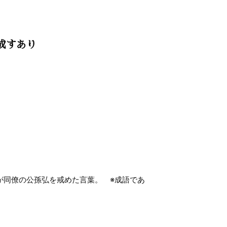
成すあり
が同僚の公孫弘を戒めた言葉。 ※成語であ