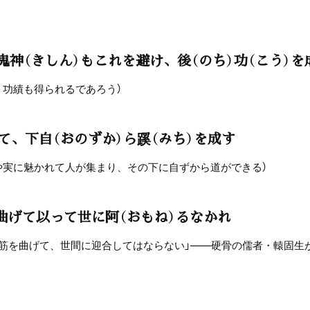
鬼神（きしん）もこれを避け、後（のち）功（こう）を
、功績も得られるであろう）
て、下自（おのずか）ら蹊（みち）を成す
や実に魅かれて人が集まり、その下に自ずから道ができる）
曲げて以って世に阿（おもね）るなかれ
の筋を曲げて、世間に迎合してはならない」――硬骨の儒者・轅固生