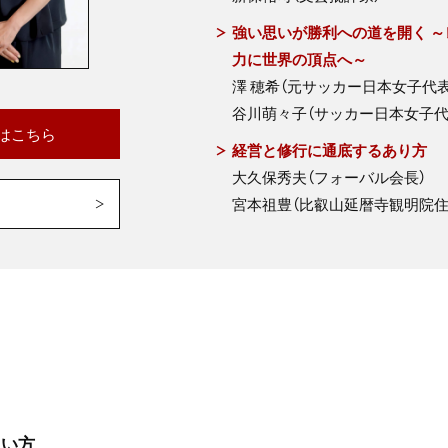
強い思いが勝利への道を開く 
力に世界の頂点へ～
澤 穂希（元サッカー日本女子代表
谷川萌々子（サッカー日本女子代
はこちら
経営と修行に通底するあり方
大久保秀夫（フォーバル会長）
宮本祖豊（比叡山延暦寺観明院住
たい方