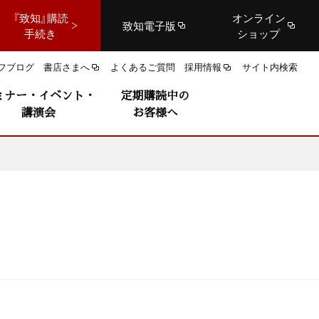
『致知』購読
オンライン
致知電子版
手続き
ショップ
フブログ
書店さまへ
よくあるご質問
採用情報
サイト内検索
ミナー・イベント・
定期購読中の
講演会
お客様へ