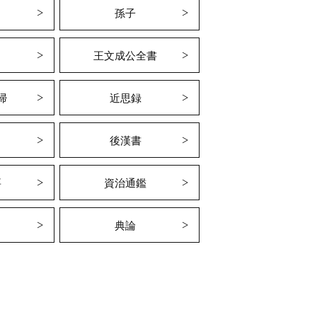
孫子
王文成公全書
掃
近思録
後漢書
要
資治通鑑
典論