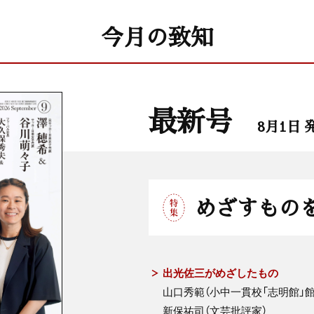
今月の致知
最新号
8月1日 
めざすもの
出光佐三がめざしたもの
山口秀範（小中一貫校「志明館」館
新保祐司（文芸批評家）