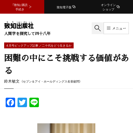
『致知』購読
オンライン
致知電子版
手続き
ショップ
メニュー
人間学を探究して四十八年
4 月号ピックアップ記事 ／二十代をどう生きるか
困難の中にこそ挑戦する価値があ
る
鈴木敏文
（セブン＆アイ・ホールディングス名誉顧問）
F
T
Li
a
w
n
c
itt
e
e
er