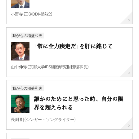
小野寺 正（KDDI相談役）
我が心の稲盛和夫
「常に全力疾走だ」を肝に銘じて
山中伸弥（京都大学iPS細胞研究財団理事長）
我が心の稲盛和夫
誰かのためにと思った時、自分の限
界を超えられる
長渕 剛（シンガー・ソングライター）