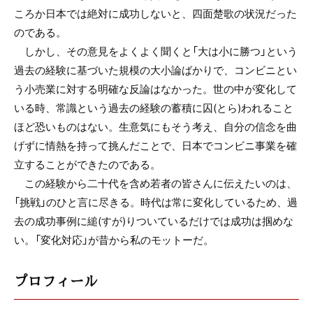
ころか日本では絶対に成功しないと、四面楚歌の状況だった
のである。
しかし、その意見をよくよく聞くと「大は小に勝つ」という
過去の経験に基づいた規模の大小論ばかりで、コンビニとい
う小売業に対する明確な反論はなかった。世の中が変化して
いる時、常識という過去の経験の蓄積に囚(とら)われること
ほど恐いものはない。生意気にもそう考え、自分の信念を曲
げずに情熱を持って挑んだことで、日本でコンビニ事業を確
立することができたのである。
この経験から二十代を含め若者の皆さんに伝えたいのは、
「挑戦」のひと言に尽きる。時代は常に変化しているため、過
去の成功事例に縋(すが)りついているだけでは成功は掴めな
い。「変化対応」が昔から私のモットーだ。
プロフィール