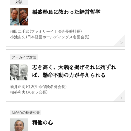
対談
稲盛塾長に教わった経営哲学
稲田二千武（ファミリーイナダ会長兼社長）
小池由久（日本経営ホールディングス名誉会長）
アーカイブ対談
志を高く、大義を掲げそれに殉ずれ
ば、懸命不動の力が与えられる
新井正明（住友生命保険名誉会長）
稲盛和夫（京セラ会長）
我が心の稲盛和夫
利他の心