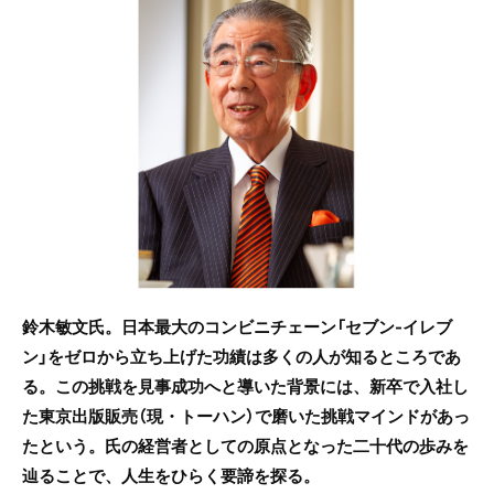
b
o
o
k
鈴木敏文氏。日本最大のコンビニチェーン「セブン-イレブ
ン」をゼロから立ち上げた功績は多くの人が知るところであ
る。この挑戦を見事成功へと導いた背景には、新卒で入社し
た東京出版販売（現・トーハン）で磨いた挑戦マインドがあっ
たという。氏の経営者としての原点となった二十代の歩みを
辿ることで、人生をひらく要諦を探る。