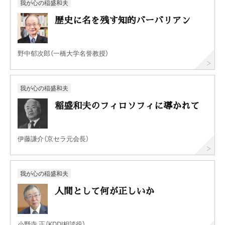
我が心の稲盛和夫
歴史に名を残す知的バーバリアン
野中郁次郎（一橋大学名誉教授）
我が心の稲盛和夫
稲盛和夫のフィロソフィに導かれて
伊藤謙介（京セラ元会長）
我が心の稲盛和夫
人間として何が正しいか
小野寺 正（KDDI相談役）