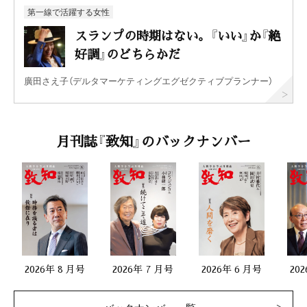
第一線で活躍する女性
スランプの時期はない。『いい』か『絶
好調』のどちらかだ
廣田さえ子（デルタマーケティングエグゼクティブプランナー）
月刊誌『致知』のバックナンバー
2026年 8 月号
2026年 7 月号
2026年 6 月号
20