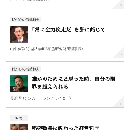
我が心の稲盛和夫
「常に全力疾走だ」を肝に銘じて
山中伸弥（京都大学iPS細胞研究財団理事長）
我が心の稲盛和夫
誰かのためにと思った時、自分の限
界を超えられる
長渕 剛（シンガー・ソングライター）
対談
稲盛塾長に教わった経営哲学