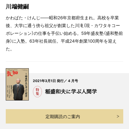
川端健嗣
かわばた・けんじ――昭和26年京都府生まれ。高校を卒業
後、大学に通う傍ら祖父が創業した川滝（現・カワタキコー
ポレーション）の仕事を手伝い始める。59年盛友塾（盛和塾前
身）に入塾。63年社長就任。平成24年創業100周年を迎え
た。
2021年3月1日 発行／ 4 月号
稲盛和夫に学ぶ人間学
定期購読のご案内