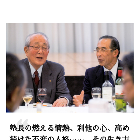
b
o
o
k
塾長の燃える情熱、利他の心、高め
続けた不変の人格……。その生き方