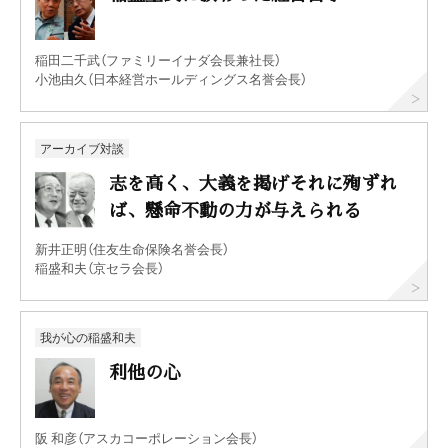
稲田二千武（ファミリーイナダ会長兼社長）
小池由久（日本経営ホールディングス名誉会長）
アーカイブ対談
志を高く、大義を掲げそれに殉ずれ
ば、懸命不動の力が与えられる
新井正明（住友生命保険名誉会長）
稲盛和夫（京セラ会長）
我が心の稲盛和夫
利他の心
阪 和彦（アスカコーポレーション会長）