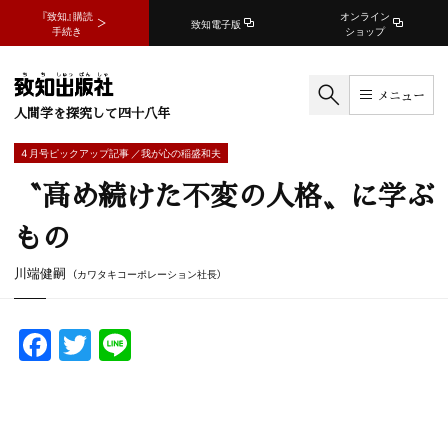
『致知』購読
オンライン
致知電子版
手続き
ショップ
メニュー
人間学を探究して四十八年
4 月号ピックアップ記事 ／我が心の稲盛和夫
〝高め続けた不変の人格〟に学ぶ
もの
川端健嗣
（カワタキコーポレーション社長）
F
T
Li
a
w
n
c
itt
e
e
er