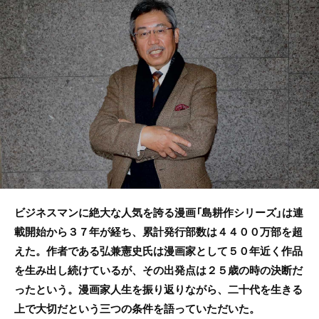
b
o
o
k
ビジネスマンに絶大な人気を誇る漫画「島耕作シリーズ」は連
載開始から３７年が経ち、累計発行部数は４４００万部を超
えた。作者である弘兼憲史氏は漫画家として５０年近く作品
を生み出し続けているが、その出発点は２５歳の時の決断だ
ったという。漫画家人生を振り返りながら、二十代を生きる
上で大切だという三つの条件を語っていただいた。