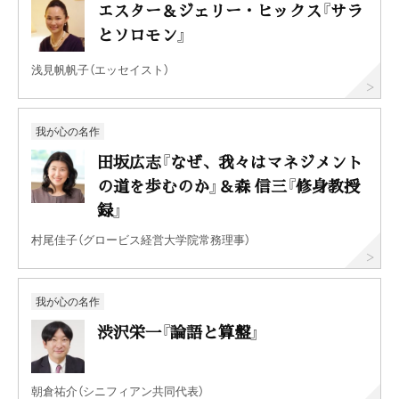
エスター＆ジェリー・ヒックス『サラ
とソロモン』
浅見帆帆子（エッセイスト）
我が心の名作
田坂広志『なぜ、我々はマネジメント
の道を歩むのか』＆森 信三『修身教授
録』
村尾佳子（グロービス経営大学院常務理事）
我が心の名作
渋沢栄一『論語と算盤』
朝倉祐介（シニフィアン共同代表）