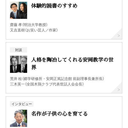
体験的読書のすすめ
齋藤 孝（明治大学教授）
又吉直樹（お笑い芸人／作家）
対談
人格を陶冶してくれる安岡教学の世
界
荒井 桂（郷学研修所・安岡正篤記念館 前副理事長兼所長）
三木英一（全国木鶏クラブ代表世話人会会長）
インタビュー
名作が子供の心を育てる