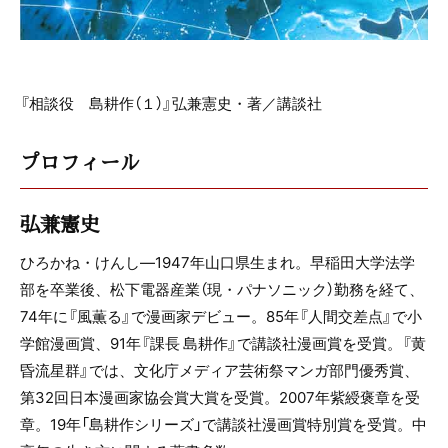
『相談役 島耕作（１）』弘兼憲史・著／講談社
プロフィール
弘兼憲史
ひろかね・けんし―1947年山口県生まれ。早稲田大学法学
部を卒業後、松下電器産業（現・パナソニック）勤務を経て、
74年に『風薫る』で漫画家デビュー。85年『人間交差点』で小
学館漫画賞、91年『課長 島耕作』で講談社漫画賞を受賞。『黄
昏流星群』では、文化庁メディア芸術祭マンガ部門優秀賞、
第32回日本漫画家協会賞大賞を受賞。2007年紫綬褒章を受
章。19年「島耕作シリーズ」で講談社漫画賞特別賞を受賞。中