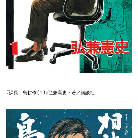
『課長 島耕作（１）』弘兼憲史・著／講談社