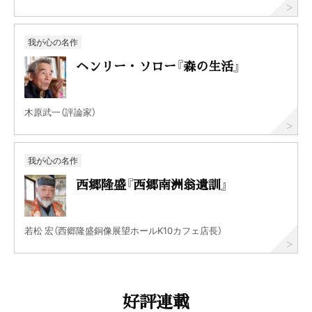
我が心の名作
ヘンリー・ソロー『森の生活』
木原武一（評論家）
我が心の名作
西郷隆盛『西郷南洲翁遺訓』
若松 宏（西郷隆盛銅像展望ホールK10カフェ店長）
好評連載