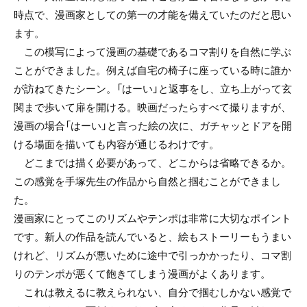
時点で、漫画家としての第一の才能を備えていたのだと思い
ます。
この模写によって漫画の基礎であるコマ割りを自然に学ぶ
ことができました。例えば自宅の椅子に座っている時に誰か
が訪ねてきたシーン。「はーい」と返事をし、立ち上がって玄
関まで歩いて扉を開ける。映画だったらすべて撮りますが、
漫画の場合「はーい」と言った絵の次に、ガチャッとドアを開
ける場面を描いても内容が通じるわけです。
どこまでは描く必要があって、どこからは省略できるか。
この感覚を手塚先生の作品から自然と掴むことができまし
た。
漫画家にとってこのリズムやテンポは非常に大切なポイント
です。新人の作品を読んでいると、絵もストーリーもうまい
けれど、リズムが悪いために途中で引っかかったり、コマ割
りのテンポが悪くて飽きてしまう漫画がよくあります。
これは教えるに教えられない、自分で掴むしかない感覚で