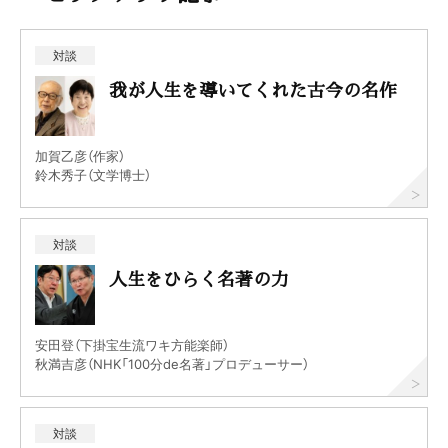
対談
我が人生を導いてくれた古今の名作
加賀乙彦（作家）
鈴木秀子（文学博士）
対談
人生をひらく名著の力
安田登（下掛宝生流ワキ方能楽師）
秋満吉彦（NHK「100分de名著」プロデューサー）
対談