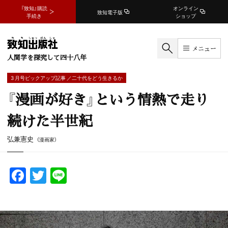
『致知』購読
オンライン
致知電子版
手続き
ショップ
メニュー
人間学を探究して四十八年
3 月号ピックアップ記事 ／二十代をどう生きるか
『漫画が好き』という情熱で走り
続けた半世紀
弘兼憲史
（漫画家）
F
T
Li
a
w
n
c
itt
e
e
er