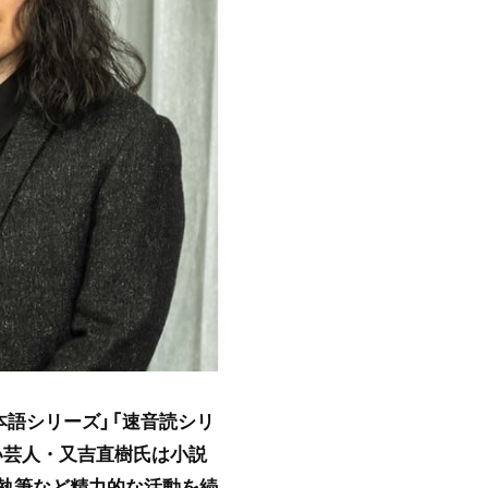
本語シリーズ」「速音読シリ
い芸人・又吉直樹氏は小説
執筆など精力的な活動を続