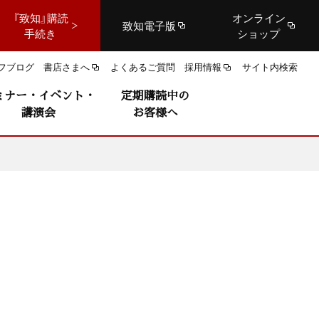
『致知』購読
オンライン
致知電子版
手続き
ショップ
フブログ
書店さまへ
よくあるご質問
採用情報
サイト内検索
ミナー・イベント・
定期購読中の
講演会
お客様へ