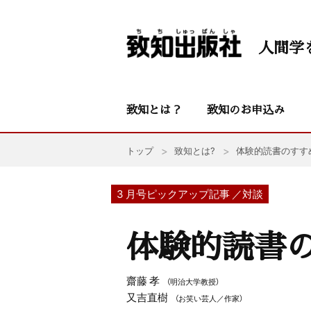
人間学
致知とは？
致知のお申込み
トップ
致知とは?
体験的読書のすす
3 月号ピックアップ記事 ／対談
体験的読書
齋藤 孝
（明治大学教授）
又吉直樹
（お笑い芸人／作家）