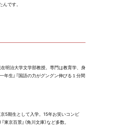
たんです。
現在明治大学文学部教授。専門は教育学、身
一年生』『国語の力がグングン伸びる１分間
東京5期生として入学。15年お笑いコンビ
）『東京百景』（角川文庫）など多数。