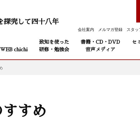
を探究して四十八年
会社案内
メルマガ登録
スタッ
致知を使った
書籍・CD・DVD
セ
WEB chichi
研修・勉強会
音声メディア
め
のすすめ