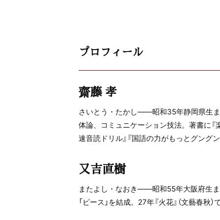
プロフィール
齋藤 孝
さいとう・たかし――昭和35年静岡県生
体論、コミュニケーション技法。著書に『
速音読ドリル』『国語の力がもっとグングン
又吉直樹
またよし・なおき――昭和55年大阪府生ま
「ピース」を結成。27年『火花』（文藝春秋）