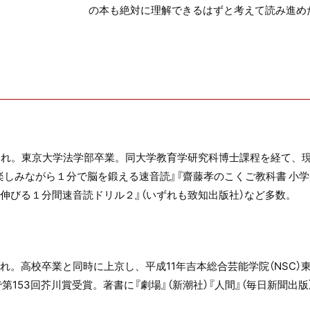
の本も絶対に理解できるはずと考えて読み進め
まれ。東京大学法学部卒業。同大学教育学研究科博士課程を経て、
楽しみながら１分で脳を鍛える速音読』『齋藤孝のこくご教科書 小学
伸びる１分間速音読ドリル２』（いずれも致知出版社）など多数。
れ。高校卒業と同時に上京し、平成11年吉本総合芸能学院（NSC）
で第153回芥川賞受賞。著書に『劇場』（新潮社）『人間』（毎日新聞出版