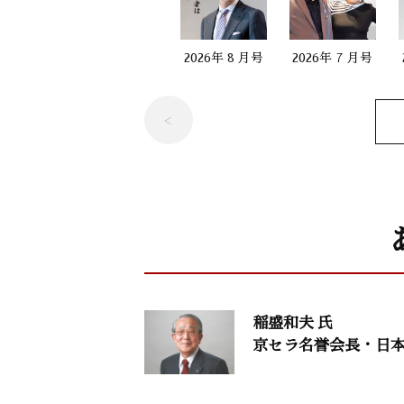
「彼を知り己を知れば百戦殆うからず」
海沼 実（日本童謡学会理事長）
2026年 8 月号
2026年 7 月号
生命科学研究者からのメッセージ 3
「サムシング・グレートに喜ばれる生き
今中孝信（天理よろづ相談所病院元副院
村上和雄（筑波大学名誉教授）
時流を読む28
「バイデン政権の発足で世界はどう動く
中西輝政（京都大学名誉教授）
稲盛和夫 氏
京セラ名誉会長・日
大自然と体心
「自律神経を整える、耳ツボの驚くべき