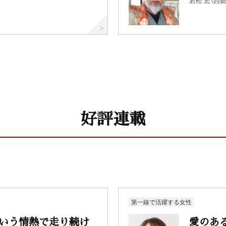
若松 宏（西
好評連載
第一線で活躍する女性
という情熱で走り続け
愛のあ