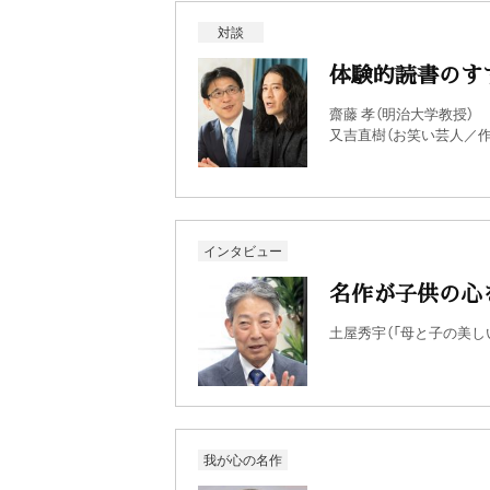
対談
体験的読書のす
齋藤 孝（明治大学教授）
又吉直樹（お笑い芸人／作
インタビュー
名作が子供の心
土屋秀宇（「母と子の美し
我が心の名作