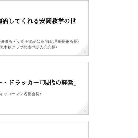
陶冶してくれる安岡教学の世
学研修所・安岡正篤記念館 前副理事長兼所長）
全国木鶏クラブ代表世話人会会長）
ー・ドラッカー『現代の経営』
（キッコーマン名誉会長）