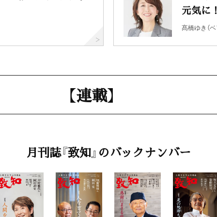
元気に
髙橋ゆき（ベ
【連載】
最終回〉
忘れ得ぬ人 忘れ得ぬ言葉 
月刊誌『致知』のバックナンバー
「このほうが正しいと思いま
五木寛之（作家）
仕事と人生に生かすドラッ