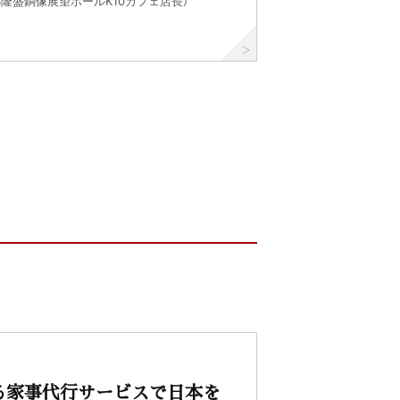
郷隆盛銅像展望ホールK10カフェ店長）
る家事代行サービスで日本を