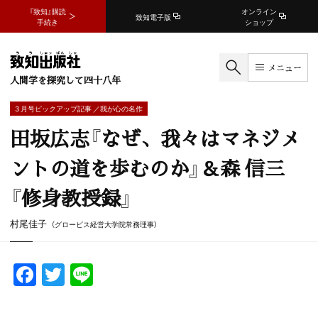
『致知』購読
オンライン
致知電子版
手続き
ショップ
メニュー
人間学を探究して四十八年
3 月号ピックアップ記事 ／我が心の名作
田坂広志『なぜ、我々はマネジメ
ントの道を歩むのか』＆森 信三
『修身教授録』
村尾佳子
（グロービス経営大学院常務理事）
F
T
Li
a
w
n