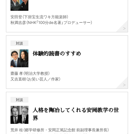
安田登（下掛宝生流ワキ方能楽師）
秋満吉彦（NHK「100分de名著」プロデューサー）
対談
体験的読書のすすめ
齋藤 孝（明治大学教授）
又吉直樹（お笑い芸人／作家）
対談
人格を陶冶してくれる安岡教学の世
界
荒井 桂（郷学研修所・安岡正篤記念館 前副理事長兼所長）