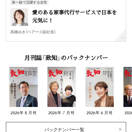
第一線で活躍する女性
愛のある家事代行サービスで日本を
元気に！
髙橋ゆき（ベアーズ副社長）
月刊誌『致知』のバックナンバー
2026年 8 月号
2026年 7 月号
2026年 6 月号
20
バックナンバー一覧