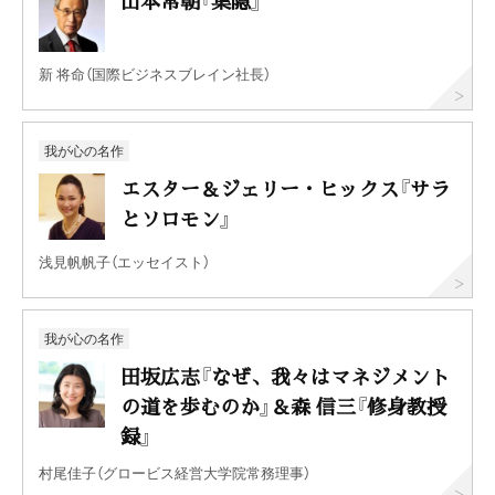
新 将命（国際ビジネスブレイン社長）
我が心の名作
エスター＆ジェリー・ヒックス『サラ
とソロモン』
浅見帆帆子（エッセイスト）
我が心の名作
田坂広志『なぜ、我々はマネジメント
の道を歩むのか』＆森 信三『修身教授
録』
村尾佳子（グロービス経営大学院常務理事）