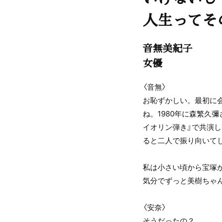
人生ってそ
音無美紀子
女優
〈音無〉
お恥ずかしい。最初に
ね。1980年に森繁久
イオリン弾き』で共演し
ると二人で振り向いてし
私は小さい頃から宝塚
気分でずっと美樹ちゃ
〈安奈〉
そうだったの？