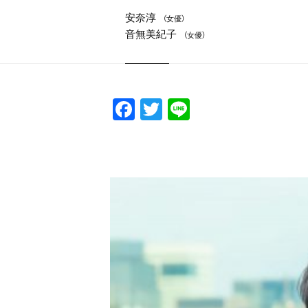
安奈淳
（女優）
音無美紀子
（女優）
F
T
Li
a
w
n
c
itt
e
e
er
b
o
o
k