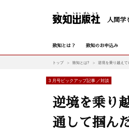
人間学
致知とは？
致知のお申込み
トップ
致知とは?
逆境を乗り越えて
3 月号ピックアップ記事 ／対談
逆境を乗り
通して掴ん