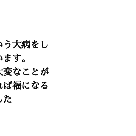
いう大病をし
います。
大変なことが
れば福になる
した