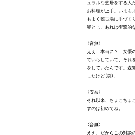
ュラルな芝居をする人
お料理が上手。いまも
もよく稽古場に手づく
卵とじ、あれは衝撃的
〈音無〉
えぇ、本当に？ 女優
ていらしていて、それ
をしていたんです。森
したけど（笑）。
〈安奈〉
それ以来、ちょこちょ
すのは初めてね。
〈音無〉
ええ。だからこの対談