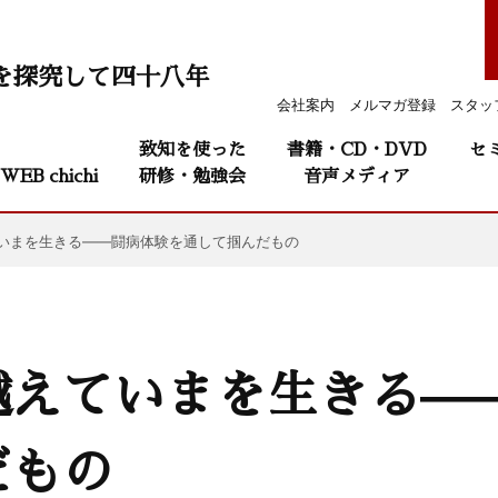
を探究して四十八年
会社案内
メルマガ登録
スタッ
致知を使った
書籍・CD・DVD
セ
WEB chichi
研修・勉強会
音声メディア
いまを生きる——闘病体験を通して掴んだもの
越えていまを生きる—
だもの