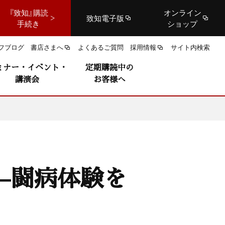
『致知』購読
オンライン
致知電子版
手続き
ショップ
フブログ
書店さまへ
よくあるご質問
採用情報
サイト内検索
ミナー・イベント・
定期購読中の
講演会
お客様へ
—闘病体験を