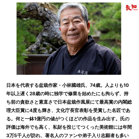
c
itt
e
e
er
b
o
o
k
日本を代表する盆栽作家・小林國雄氏、74歳。人よりも10
年以上遅く28歳の時に独学で修業を始めたにも拘らず、持
ち前の貪欲さと素直さで日本盆栽作風展にて最高賞の内閣総
理大臣賞に4度も輝き、文化庁長官表彰を受賞した名匠であ
る。何と一鉢1億円の値がつくほどの作品を生み出す。氏の
評価は海外でも高く、私財を投じてつくった美術館には年間
3万5千人が訪れ、著名人のファンや弟子入り志願者も多い