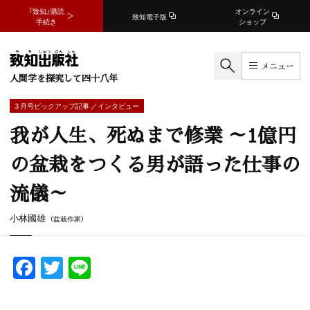
『致知』購読
オンライン
致知電子版
手続き
ショップ
メニュー
人間学を探究して四十八年
3 月号ピックアップ記事 ／インタビュー
我が人生、死ぬまで修業 ～1億円
の盆栽をつくる男が語った仕事の
流儀～
小林國雄
（盆栽作家）
F
T
Li
a
w
n