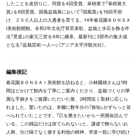
したことを皮切りに、同賞を4回受賞、皐樹展で「皐樹展大
賞」を6回受賞。国風盆栽展において「国風賞」を16回手掛
け、２００人以上の入選者を育てる。14年春花園ＢＯＮＳＡ
I美術館開館。令和2年文化庁長官表彰。盆栽と水石を飾る作
法「景道」の家元三世を4年に継承。最新刊に3部作の集大成
となる『盆栽芸術 ―人―』（アジア太平洋観光社）。
編集後記
春花園ＢＯＮＳＡＩ美術館を訪ねると、小林國雄さんは1時
間ほどかけて館内を丁寧にご案内くださり、盆栽づくりの華
麗な手捌きをご披露いただいた後、2時間近く取材に応じら
れました。驚いたのは、本棚に数年分の『致知』がずらっと並
べられていたことです。「己を磨きたいから一所懸命読んで
いる。この雑誌だけは捨てられない」と。謙虚で飾らないお
人柄、分け隔てなく接する利他の精神、求道一筋に学び続け