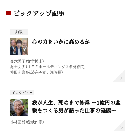
ピックアップ記事
鼎談
心の力をいかに高めるか
鈴木秀子（文学博士）
數土文夫（ＪＦＥホールディングス名誉顧問）
横田南嶺（臨済宗円覚寺派管長）
インタビュー
我が人生、死ぬまで修業 ～1億円の盆
栽をつくる男が語った仕事の流儀～
小林國雄（盆栽作家）