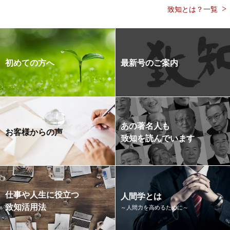
致知とは？一覧
初めての方へ
最新号のご案内
あの著名人も
お客様からの声
致知を読んでいます
仕事や人生に役立つ
人間学とは
致知活用法
～人間力を高めるために～