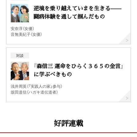
逆境を乗り越えていまを生きる——
闘病体験を通して掴んだもの
安奈淳（女優）
音無美紀子（女優）
対談
『森信三 運命をひらく３６５の金言』
に学ぶべきもの
浅井周英（「実践人の家」参与）
坂田道信（ハガキ道伝道者）
好評連載