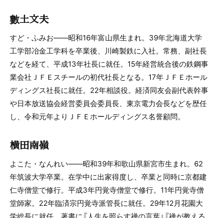
數土文夫
すど・ふみお――昭和16年富山県生まれ。39年北海道大学
工学部冶金工学科を卒業後、川崎製鉄に入社。常務、副社長
などを経て、平成13年社長に就任。15年経営統合後の鉄鋼事
業会社ＪＦＥスチールの初代社長となる。17年ＪＦＥホール
ディングス社長に就任。22年相談役。経済同友会副代表幹事
や日本放送協会経営委員会委員長、東京電力会長などを歴任
し、令和元年よりＪＦＥホールディングス名誉顧問。
横田南嶺
よこた・なんれい――昭和39年和歌山県新宮市生まれ。62
年筑波大学卒業。在学中に出家得度し、卒業と同時に京都建
仁寺僧堂で修行。平成3年円覚寺僧堂で修行。11年円覚寺僧
堂師家。22年臨済宗円覚寺派管長に就任。29年12月花園大
学総長に就任。著書に『人生を照らす禅の言葉』『禅が教える