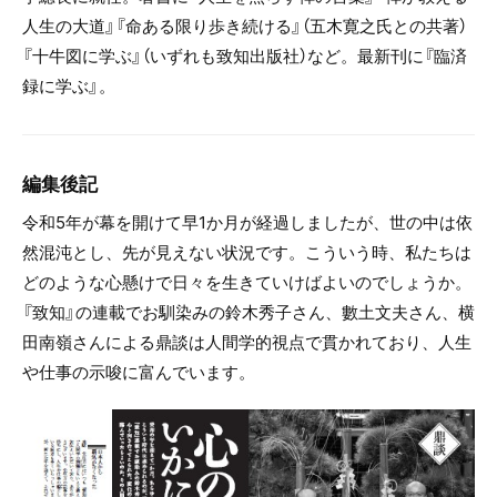
人生の大道』『命ある限り歩き続ける』（五木寛之氏との共著）
『十牛図に学ぶ』（いずれも致知出版社）など。最新刊に『臨済
録に学ぶ』。
編集後記
令和5年が幕を開けて早1か月が経過しましたが、世の中は依
然混沌とし、先が見えない状況です。こういう時、私たちは
どのような心懸けで日々を生きていけばよいのでしょうか。
『致知』の連載でお馴染みの鈴木秀子さん、數土文夫さん、横
田南嶺さんによる鼎談は人間学的視点で貫かれており、人生
や仕事の示唆に富んでいます。