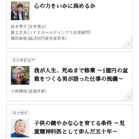
心の力をいかに高めるか
鈴木秀子（文学博士）
數土文夫（ＪＦＥホールディングス名誉顧問）
横田南嶺（臨済宗円覚寺派管長）
インタビュー
我が人生、死ぬまで修業 ～1億円の盆
栽をつくる男が語った仕事の流儀～
小林國雄（盆栽作家）
エッセイ
子供の健やかな心を育てる条件 ～児
童精神科医として歩んだ五十年～