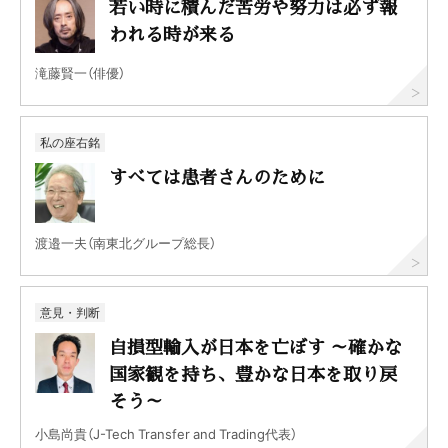
若い時に積んだ苦労や努力は必ず報
われる時が来る
滝藤賢一（俳優）
私の座右銘
すべては患者さんのために
渡邉一夫（南東北グループ総長）
意見・判断
自損型輸入が日本を亡ぼす ～確かな
国家観を持ち、豊かな日本を取り戻
そう～
小島尚貴（J-Tech Transfer and Trading代表）