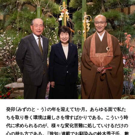
b
o
o
k
癸卯（みずのと・う）の年を迎えて1か月。あらゆる面で私た
ちを取り巻く環境は厳しさを増すばかりである。こういう時
代に求められるのが、様々な変化苦難に処していけるだけの
心の持ち方である。『致知』連載でお馴染みの鈴木秀子氏、數