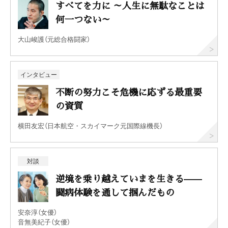
すべてを力に ～人生に無駄なことは
何一つない～
大山峻護（元総合格闘家）
インタビュー
不断の努力こそ危機に応ずる最重要
の資質
横田友宏（日本航空・スカイマーク元国際線機長）
対談
逆境を乗り越えていまを生きる——
闘病体験を通して掴んだもの
安奈淳（女優）
音無美紀子（女優）