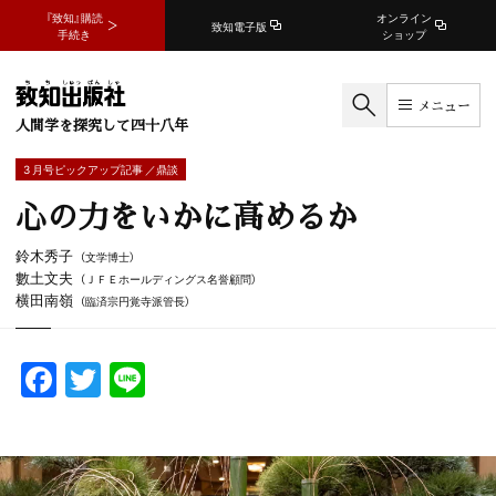
『致知』購読
オンライン
致知電子版
手続き
ショップ
メニュー
人間学を探究して四十八年
3 月号ピックアップ記事 ／鼎談
心の力をいかに高めるか
鈴木秀子
（文学博士）
數土文夫
（ＪＦＥホールディングス名誉顧問）
横田南嶺
（臨済宗円覚寺派管長）
F
T
Li
a
w
n
c
itt
e
e
er