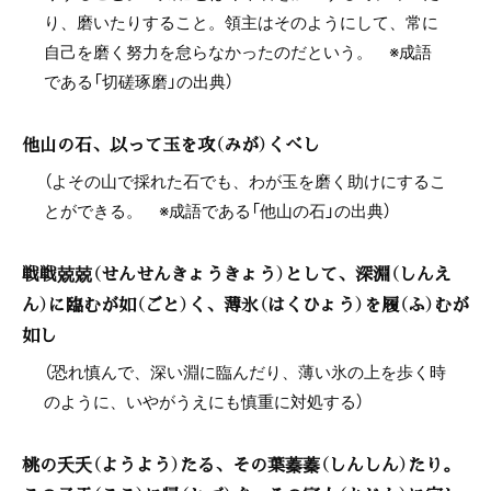
り、磨いたりすること。領主はそのようにして、常に
自己を磨く努力を怠らなかったのだという。 ※成語
である「切磋琢磨」の出典）
他山の石、以って玉を攻（みが）くべし
（よその山で採れた石でも、わが玉を磨く助けにするこ
とができる。 ※成語である「他山の石」の出典）
戦戦兢兢（せんせんきょうきょう）として、深淵（しんえ
ん）に臨むが如（ごと）く、薄氷（はくひょう）を履（ふ）むが
如し
（恐れ慎んで、深い淵に臨んだり、薄い氷の上を歩く時
のように、いやがうえにも慎重に対処する）
桃の夭夭（ようよう）たる、その葉蓁蓁（しんしん）たり。