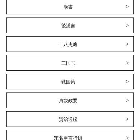
漢書
後漢書
十八史略
三国志
戦国策
貞観政要
資治通鑑
宋名臣言行録