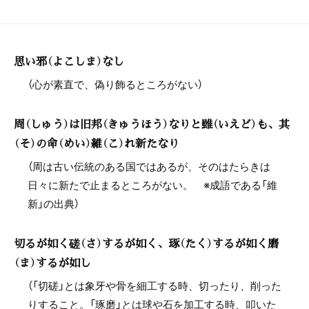
思い邪（よこしま）なし
（心が素直で、偽り飾るところがない）
周（しゅう）は旧邦（きゅうほう）なりと雖（いえど）も、其
（そ）の命（めい）維（こ）れ新たなり
（周は古い伝統のある国ではあるが、そのはたらきは
日々に新たで止まるところがない。 ※成語である「維
新」の出典）
切るが如く磋（さ）するが如く、琢（たく）するが如く磨
（ま）するが如し
（「切磋」とは象牙や骨を細工する時、切ったり、削った
りすること。「琢磨」とは球や石を加工する時、叩いた