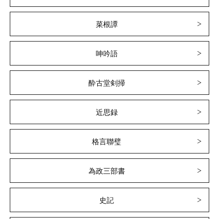
菜根譚
呻吟語
酔古堂剣掃
近思録
格言聯璧
為政三部書
史記