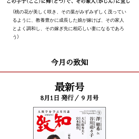
この子于（ここ）に帰（とづ）ぐ、その家人（かじん）に宜し
（桃の花が美しく咲き、その葉がみずみずしく茂ってい
るように、教養豊かに成長した娘が嫁けば、その家人
とよく調和し、その嫁ぎ先に相応しい妻になるであろ
う）
今月の致知
最新号
8月1日 発行／ 9 月号