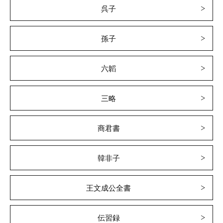
呉子
孫子
六韜
三略
商君書
韓非子
王文成公全書
伝習録