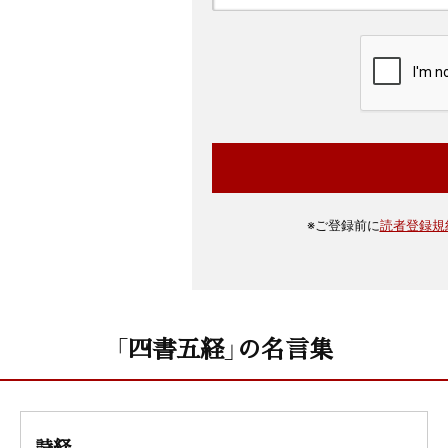
※
ご登録前に
読者登録規
「四書五経」の名言集
詩経