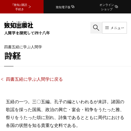
『致知』購読
オンライン
致知電子版
手続き
ショップ
メニュー
人間学を探究して四十八年
四書五経に学ぶ人間学
詩経
四書五経に学ぶ人間学に戻る
五経の一つ。三〇五編。孔子の編といわれるが未詳。諸国の
歌謡を採った国風、政治の興亡・宴会・戦争をうたった雅、
祭りをうたった頌に別れ、詩集であるとともに周代における
各国の状態を知る貴重な史料である。