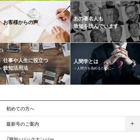
あの著名人も
お客様からの声
致知を読んでいます
仕事や人生に役立つ
人間学とは
致知活用法
～人間力を高めるために～
初めての方へ
最新号のご案内
『致知』バックナンバー