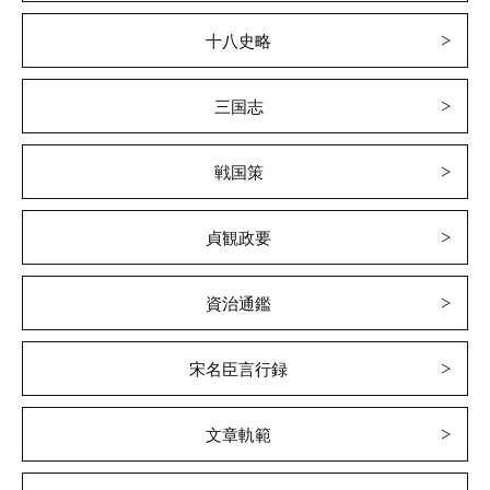
十八史略
三国志
戦国策
貞観政要
資治通鑑
宋名臣言行録
文章軌範