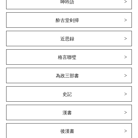
呻吟語
酔古堂剣掃
近思録
格言聯璧
為政三部書
史記
漢書
後漢書