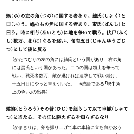
蝸（か）の左の角（つの）に国する者あり、触氏（しょく）と
曰（い）う。蝸の右の角に国する者あり、蛮氏（ばんし）と
曰う。時に相与（あいとも）に地を争いて戦う。伏尸（ふく
し）数万、北（に）ぐるを逐い、旬有五日（じゅんゆうごじ
つ）にして後に反る
（かたつむりの左の角には触氏という国があり、右の角
には蛮氏という国があった。二つの国は領土を争って
戦い、戦死者数万、敵が逃げれば追撃して戦い続け、
十五日目にやっと軍を引いた。 ※成語である「蝸牛角
上の争い」の出典）
蟷螂（とうろう）その臂（ひじ）を怒らして以て車轍（しゃて
つ）に当たる。その任に勝えざるを知らざるなり
（かまきりは、斧を振り上げて車の車輪に立ち向かおう