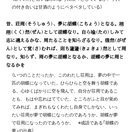
の付き合いは甘酒のようにベタベタしている）
昔、荘周（そうしゅう）、夢に胡蝶（こちょう）となる。栩
栩（くく）然（ぜん）として胡蝶なり。自ら喩（たの）しみて
志に適えるかな、周たることを知らざるなり。俄然（がぜ
ん）として覚（さ）むれば、則ち蘧蘧（きょきょ）然として周
なり。知らず、周の夢に胡蝶となるか、胡蝶の夢に周と
なるかを
（いつのことだったか、このわたし荘周は、夢の中で一
匹の胡蝶になっていた。ひらひらと空を舞う胡蝶であ
る。心ゆくばかりに空を飛んで、自分が荘周であるこ
とも、もはや忘れはてていた。ところがふと目が覚め
てみれば、まぎれもなくわたし自身でしかない。いっ
たい荘周が夢で胡蝶になったのであろうか。胡蝶が夢
で荘周になったのであろうか。 ※成語である「胡蝶の
夢」の出典）