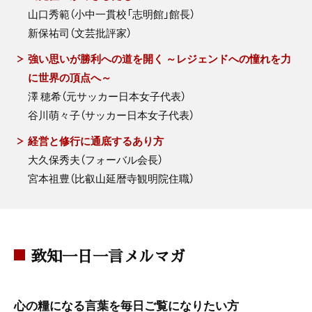
山口秀範（小中一貫校「志明館」館長）
新保祐司（文芸批評家）
強い思いが勝利への道を開く ～レジェンドへの憧れを力
に世界の頂点へ～
澤 穂希（元サッカー日本女子代表）
谷川萌々子（サッカー日本女子代表）
経営と修行に通底するあり方
大久保秀夫（フォーバル会長）
宮本祖豊（比叡山延暦寺観明院住職）
致知一日一言メルマガ
心の糧になる言葉を毎日ご覧になりたい方