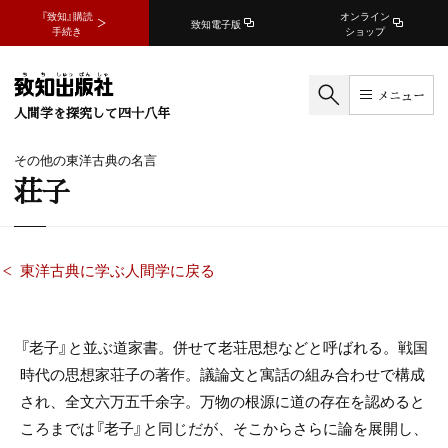
『致知』購読
オンライン
致知電子版
手続き
ショップ
メニュー
人間学を探究して四十八年
その他の東洋古典の名言
荘子
東洋古典に学ぶ人間学に戻る
『老子』と並ぶ道家書。併せて老荘思想などと呼ばれる。戦国
時代の思想家荘子の著作。議論文と寓話の組み合わせで構成
され、全文
六万五千
余字。万物の根源に道の存在を認めると
ころまでは『老子』と同じだが、そこからさらに論を展開し、