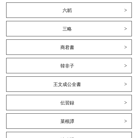
六韜
三略
商君書
韓非子
王文成公全書
伝習録
菜根譚