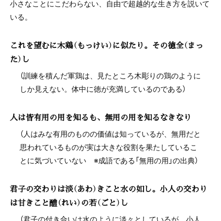
小さなことにこだわらない、自由で超越的な生き方を説いて
いる。
これを望むに木鶏（もっけい）に似たり。その徳全（まっ
た）し
（訓練を積んだ軍鶏は、見たところ木彫りの鶏のように
しか見えない。体中に徳が充満しているのである）
人は皆有用の用を知るも、無用の用を知るなきなり
（人はみな有用のものの価値は知っているが、無用だと
思われているものが実は大きな役割を果たしているこ
とに気づいていない ※成語である「無用の用」の出典）
君子の交わりは淡（あわ）きこと水の如し。小人の交わり
は甘きこと醴（れい）の若（ごと）し
（君子の付き合いは水のように淡々としているが、小人