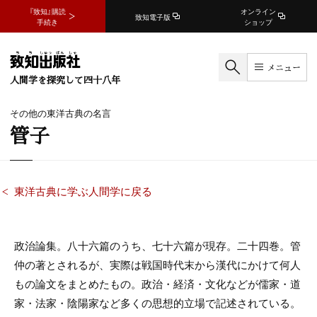
『致知』購読
オンライン
致知電子版
手続き
ショップ
メニュー
人間学を探究して四十八年
その他の東洋古典の名言
管子
東洋古典に学ぶ人間学に戻る
政治論集。八十六篇のうち、七十六篇が現存。二十四巻。管
仲の著とされるが、実際は戦国時代末から漢代にかけて何人
もの論文をまとめたもの。政治・経済・文化などが儒家・道
家・法家・陰陽家など多くの思想的立場で記述されている。