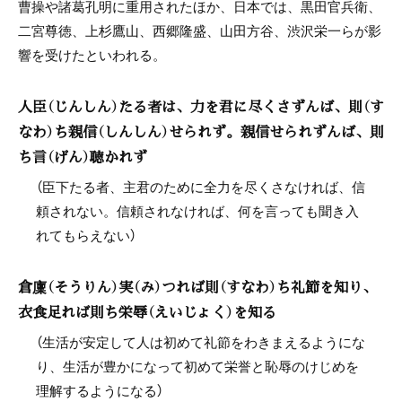
曹操や諸葛孔明に重用されたほか、日本では、黒田官兵衛、
二宮尊徳、上杉鷹山、西郷隆盛、山田方谷、渋沢栄一らが影
響を受けたといわれる。
人臣（じんしん）たる者は、力を君に尽くさずんば、則（す
なわ）ち親信（しんしん）せられず。親信せられずんば、則
ち言（げん）聴かれず
（臣下たる者、主君のために全力を尽くさなければ、信
頼されない。信頼されなければ、何を言っても聞き入
れてもらえない）
倉廩（そうりん）実（み）つれば則（すなわ）ち礼節を知り、
衣食足れば則ち栄辱（えいじょく）を知る
（生活が安定して人は初めて礼節をわきまえるようにな
り、生活が豊かになって初めて栄誉と恥辱のけじめを
理解するようになる）