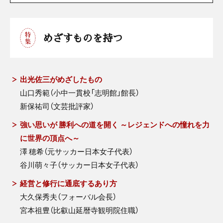
めざすものを持つ
出光佐三がめざしたもの
山口秀範（小中一貫校「志明館」館長）
新保祐司（文芸批評家）
強い思いが 勝利への道を開く ～レジェンドへの憧れを力
に世界の頂点へ～
澤 穂希（元サッカー日本女子代表）
谷川萌々子（サッカー日本女子代表）
経営と修行に通底するあり方
大久保秀夫（フォーバル会長）
宮本祖豊（比叡山延暦寺観明院住職）