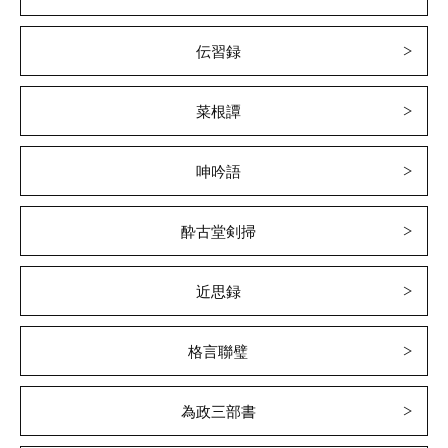
伝習録
菜根譚
呻吟語
酔古堂剣掃
近思録
格言聯璧
為政三部書