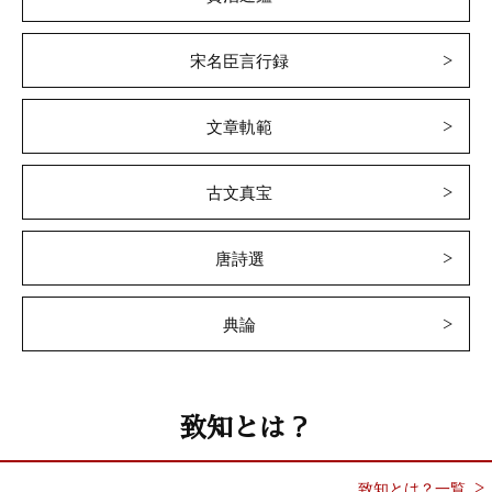
宋名臣言行録
文章軌範
古文真宝
唐詩選
典論
致知とは？
致知とは？一覧