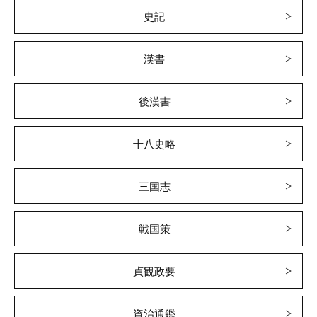
史記
漢書
後漢書
十八史略
三国志
戦国策
貞観政要
資治通鑑