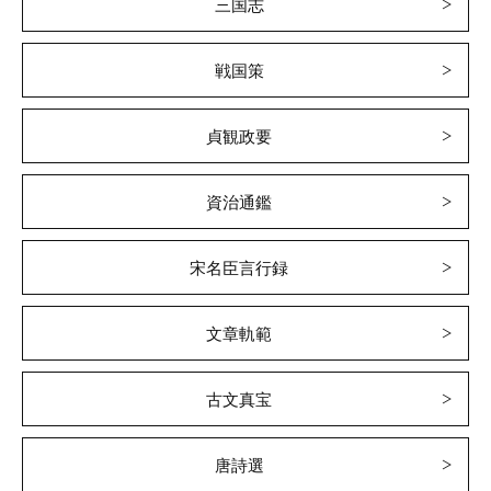
三国志
戦国策
貞観政要
資治通鑑
宋名臣言行録
文章軌範
古文真宝
唐詩選