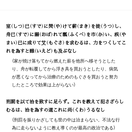
室（しつ）已（すで）に焚（や）けて薪（まき）を徙（うつ）し、
舟已（すで）に溺（おぼ）れて瓢（ふくべ）を市（か）い、疾（や
まい）已に成りて艾（もぐさ）を求むるは、力をつくしてこ
れを為すと雖（いえど）も及ぶなし
（家が焼け落ちてから燃えた薪を他所へ移そうとした
り、舟が転覆してから浮き具を買おうとしたり、病気
が悪くなってから治療のためのもぐさを買おうと努力
したところで効果は上がらない）
刑罰を以て治を致すに足らず。これを教えて犯さざらし
むるは、治を為すの道これに尚（くわ）うるなし
（刑罰を振りかざしても世の中は治まらない。不法な行
為に走らないように教え導くのが最高の政治である）