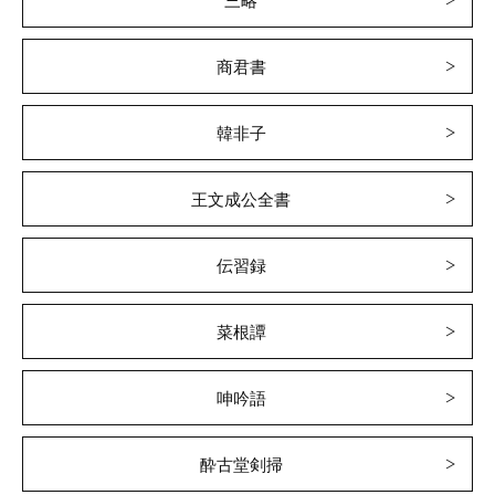
三略
商君書
韓非子
王文成公全書
伝習録
菜根譚
呻吟語
酔古堂剣掃