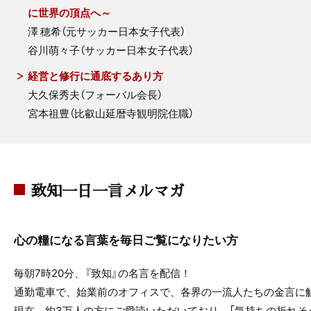
に世界の頂点へ～
澤 穂希（元サッカー日本女子代表）
谷川萌々子（サッカー日本女子代表）
経営と修行に通底するあり方
大久保秀夫（フォーバル会長）
宮本祖豊（比叡山延暦寺観明院住職）
致知一日一言メルマガ
心の糧になる言葉を毎日ご覧になりたい方
毎朝7時20分、『致知』の名言を配信！
通勤電車で、始業前のオフィスで、各界の一流人たちの金言に
現在、約3万人の方にご愛読いただいており、「気持ちの折れそ