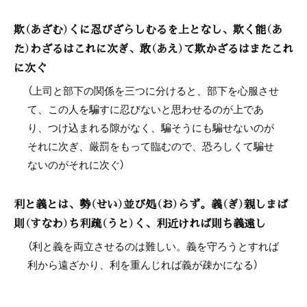
欺（あざむ）くに忍びざらしむるを上となし、欺く能（あ
た）わざるはこれに次ぎ、敢（あえ）て欺かざるはまたこれ
に次ぐ
（上司と部下の関係を三つに分けると、部下を心服させ
て、この人を騙すに忍びないと思わせるのが上であ
り、つけ込まれる隙がなく、騙そうにも騙せないのが
それに次ぎ、厳罰をもって臨むので、恐ろしくて騙せ
ないのがそれに次ぐ）
利と義とは、勢（せい）並び処（お）らず。義（ぎ）親しまば
則（すなわ）ち利疏（うと）く、利近ければ則ち義遠し
（利と義を両立させるのは難しい。義を守ろうとすれば
利から遠ざかり、利を重んじれば義が疎かになる）