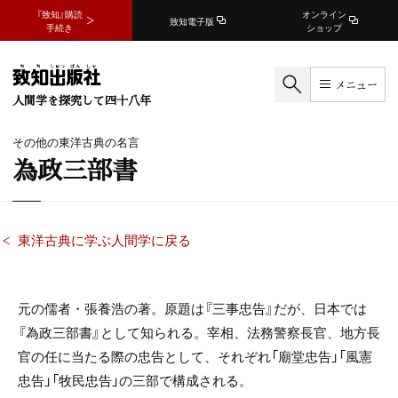
『致知』購読
オンライン
致知電子版
手続き
ショップ
メニュー
人間学を探究して四十八年
その他の東洋古典の名言
為政三部書
東洋古典に学ぶ人間学に戻る
元の儒者・張養浩の著。原題は『三事忠告』だが、日本では
『為政三部書』として知られる。宰相、法務警察長官、地方長
官の任に当たる際の忠告として、それぞれ「廟堂忠告」「風憲
忠告」「牧民忠告」の三部で構成される。