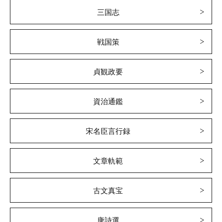
三国志
戦国策
貞観政要
資治通鑑
宋名臣言行録
文章軌範
古文真宝
唐詩選