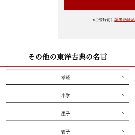
※
ご登録前に
読者登録規
その他の東洋古典の名言
孝経
小学
墨子
管子