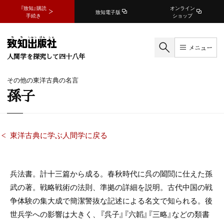
『致知』購読
オンライン
致知電子版
手続き
ショップ
メニュー
人間学を探究して四十八年
その他の東洋古典の名言
孫子
東洋古典に学ぶ人間学に戻る
兵法書。計十三篇から成る。春秋時代に呉の闔閭に仕えた孫
武の著。戦略戦術の法則、準拠の詳細を説明。古代中国の戦
争体験の集大成で簡潔警抜な記述による名文で知られる。後
世兵学への影響は大きく、『呉子』『六韜』『三略』などの類書