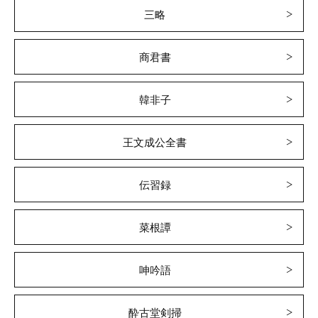
三略
商君書
韓非子
王文成公全書
伝習録
菜根譚
呻吟語
酔古堂剣掃