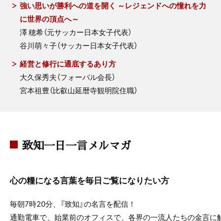
強い思いが勝利への道を開く ～レジェンドへの憧れを力
に世界の頂点へ～
澤 穂希（元サッカー日本女子代表）
谷川萌々子（サッカー日本女子代表）
経営と修行に通底するあり方
大久保秀夫（フォーバル会長）
宮本祖豊（比叡山延暦寺観明院住職）
致知一日一言メルマガ
心の糧になる言葉を毎日ご覧になりたい方
毎朝7時20分、『致知』の名言を配信！
通勤電車で、始業前のオフィスで、各界の一流人たちの金言に