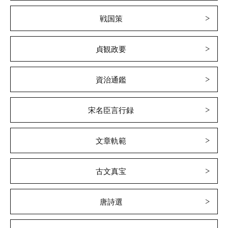
戦国策
貞観政要
資治通鑑
宋名臣言行録
文章軌範
古文真宝
唐詩選