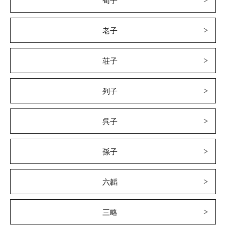
荀子
老子
荘子
列子
呉子
孫子
六韜
三略