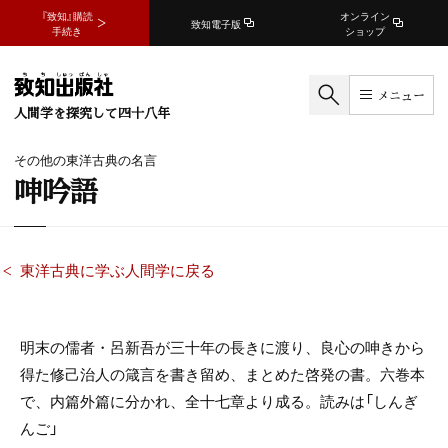
『致知』購読
オンライン
致知電子版
手続き
ショップ
メニュー
人間学を探究して四十八年
その他の東洋古典の名言
呻吟語
東洋古典に学ぶ人間学に戻る
明末の儒者・呂新吾が三十年の長きに渡り、良心の呻きから
得た修己治人の箴言を書き留め、まとめた啓発の書。六巻本
で、内篇外篇に分かれ、全十七章より成る。読みは「しんぎ
んご」