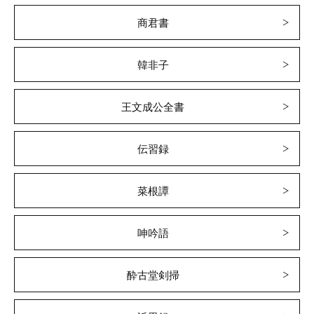
商君書
韓非子
王文成公全書
伝習録
菜根譚
呻吟語
酔古堂剣掃