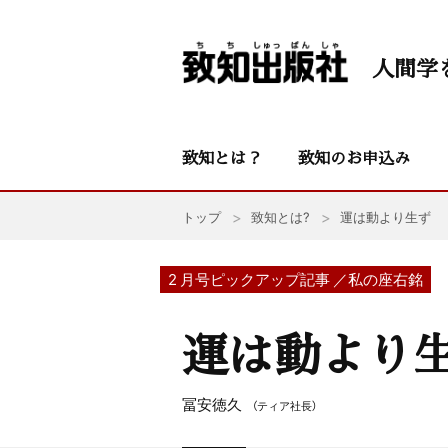
人間学
致知とは？
致知のお申込み
トップ
致知とは?
運は動より生ず
2 月号ピックアップ記事 ／私の座右銘
運は動より
冨安徳久
（ティア社長）