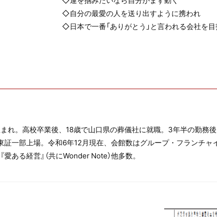
◇運を掴みたいなら自分がまず動く
◇自分の最愛の人を送り出すように携われ
◇日本で一番「ありがとう」と言われる会社を目
生まれ。高校卒業後、18歳で山口県の葬儀社に就職。3年半の勤務
東証一部上場。令和6年12月現在、会館数はグループ・フランチャイ
ある経営』（共にWonder Note）他多数。