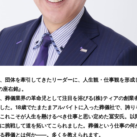
、団体を牽引してきたリーダーに、人生観・仕事観を形成
の座右銘」。
、葬儀業界の革命児として注目を浴びる(株)ティアの創業
した。18歳でたまたまアルバイトに入った葬儀社で、誇り
これこそが人生を懸けるべき仕事と思い定めた冨安氏。以
に挑戦して道を拓いてこられました。葬儀という仕事の何
る葬儀とは何か――。多くを教えられます。