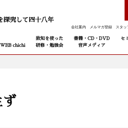
を探究して四十八年
会社案内
メルマガ登録
スタッ
致知を使った
書籍・CD・DVD
セ
WEB chichi
研修・勉強会
音声メディア
生ず