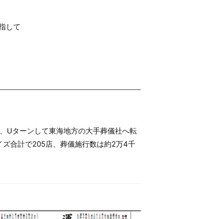
指して
後、Uターンして東海地方の大手葬儀社へ転
ズ合計で205店、葬儀施行数は約2万4千