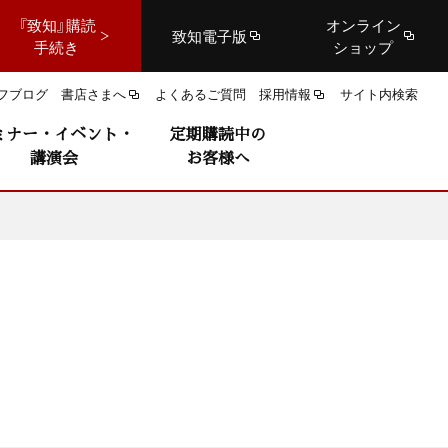
『致知』購読
オンライン
致知電子版
手続き
ショップ
フブログ
書店さまへ
よくあるご質問
採用情報
サイト内検索
ミナー・イベント・
定期購読中の
講演会
お客様へ