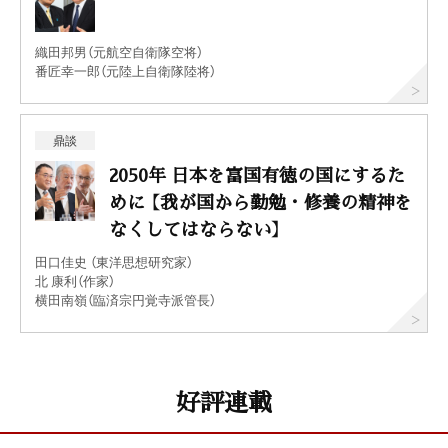
織田邦男（元航空自衛隊空将）
番匠幸一郎（元陸上自衛隊陸将）
鼎談
2050年 日本を富国有徳の国にするた
めに 【我が国から勤勉・修養の精神を
なくしてはならない】
田口佳史 （東洋思想研究家）
北 康利（作家）
横田南嶺（臨済宗円覚寺派管長）
好評連載