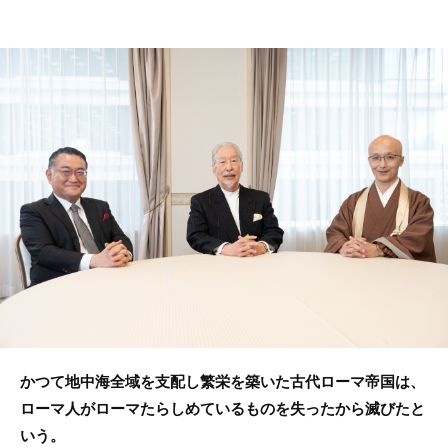
a
w
n
c
itt
e
e
er
b
o
o
k
かつて地中海全域を支配し繁栄を築いた古代ローマ帝国は、
ローマ人がローマたらしめているものを失ったから滅びたと
いう。