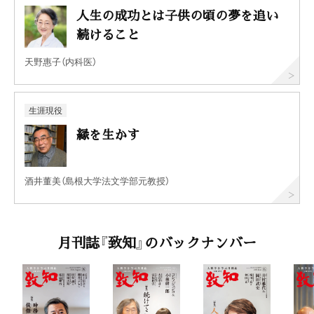
人生の成功とは子供の頃の夢を追い
続けること
天野惠子（内科医）
生涯現役
縁を生かす
酒井董美（島根大学法文学部元教授）
月刊誌『致知』のバックナンバー