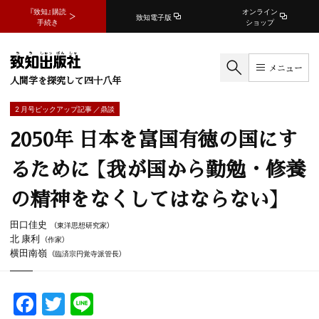
『致知』購読
オンライン
致知電子版
手続き
ショップ
メニュー
人間学を探究して四十八年
2 月号ピックアップ記事 ／鼎談
2050年 日本を富国有徳の国にす
るために 【我が国から勤勉・修養
の精神をなくしてはならない】
田口佳史
（東洋思想研究家）
北 康利
（作家）
横田南嶺
（臨済宗円覚寺派管長）
F
T
Li