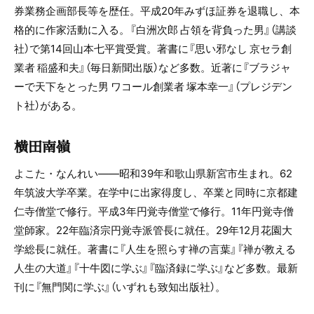
券業務企画部長等を歴任。平成20年みずほ証券を退職し、本
格的に作家活動に入る。『白洲次郎 占領を背負った男』（講談
社）で第14回山本七平賞受賞。著書に『思い邪なし 京セラ創
業者 稲盛和夫』（毎日新聞出版）など多数。近著に『ブラジャ
ーで天下をとった男 ワコール創業者 塚本幸一』（プレジデン
ト社）がある。
横田南嶺
よこた・なんれい――昭和39年和歌山県新宮市生まれ。62
年筑波大学卒業。在学中に出家得度し、卒業と同時に京都建
仁寺僧堂で修行。平成3年円覚寺僧堂で修行。11年円覚寺僧
堂師家。22年臨済宗円覚寺派管長に就任。29年12月花園大
学総長に就任。著書に『人生を照らす禅の言葉』『禅が教える
人生の大道』『十牛図に学ぶ』『臨済録に学ぶ』など多数。最新
刊に『無門関に学ぶ』（いずれも致知出版社）。