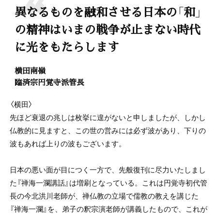
異なるものを融和させる日本の「和」
の精神はいまの戦争が止まない時代
に光をもたらします
横田南嶺
臨済宗円覚寺派管長
〈横田〉
先ほど衰退の兆しは枚挙に遑がないと申しましたが、しかし
仏教的に見ますと、この世の営みには必ず波があり、下りの
波もあれば上りの波もございます。
日本の悪い面が目につく一方で、先般復刊に尽力いたしまし
た『禅海一瀾講話』は増刷となっている。これは円覚寺初代管
長の今北洪川老師が、禅仏教の立場で儒教の教えを講じた
『禅海一瀾』を、弟子の釈宗演老師が講義したもので、これが