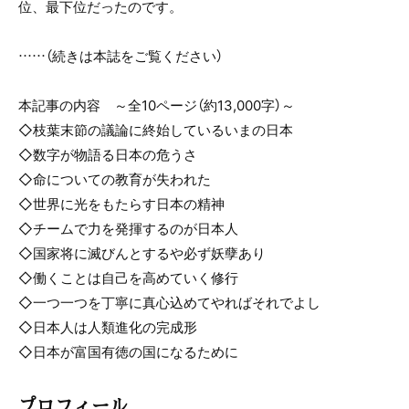
位、最下位だったのです。
……（続きは本誌をご覧ください）
本記事の内容 ～全10ページ（約13,000字）～
◇枝葉末節の議論に終始しているいまの日本
◇数字が物語る日本の危うさ
◇命についての教育が失われた
◇世界に光をもたらす日本の精神
◇チームで力を発揮するのが日本人
◇国家将に滅びんとするや必ず妖孽あり
◇働くことは自己を高めていく修行
◇一つ一つを丁寧に真心込めてやればそれでよし
◇日本人は人類進化の完成形
◇日本が富国有徳の国になるために
プロフィール