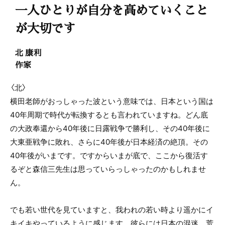
一人ひとりが自分を高めていくこと
が大切です
北 康利
作家
〈北〉
横田老師がおっしゃった波という意味では、日本という国は
40年周期で時代が転換するとも言われていますね。どん底
の大政奉還から40年後に日露戦争で勝利し、その40年後に
大東亜戦争に敗れ、さらに40年後が日本経済の絶頂。その
40年後がいまです。ですからいまが底で、ここから復活す
るぞと森信三先生は思っていらっしゃったのかもしれませ
ん。
でも若い世代を見ていますと、我われの若い時より遥かにイ
キイキやっているように感じます。彼らには日本の混迷、荒