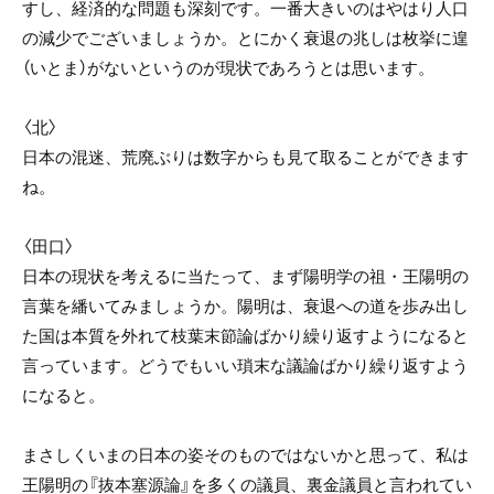
すし、経済的な問題も深刻です。一番大きいのはやはり人口
の減少でございましょうか。とにかく衰退の兆しは枚挙に遑
（いとま）がないというのが現状であろうとは思います。
〈北〉
日本の混迷、荒廃ぶりは数字からも見て取ることができます
ね。
〈田口〉
日本の現状を考えるに当たって、まず陽明学の祖・王陽明の
言葉を繙いてみましょうか。陽明は、衰退への道を歩み出し
た国は本質を外れて枝葉末節論ばかり繰り返すようになると
言っています。どうでもいい瑣末な議論ばかり繰り返すよう
になると。
まさしくいまの日本の姿そのものではないかと思って、私は
王陽明の『抜本塞源論』を多くの議員、裏金議員と言われてい