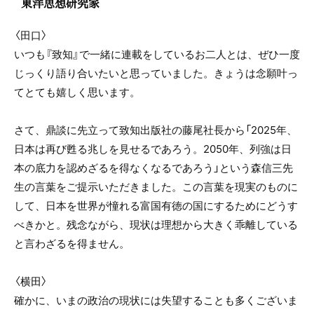
東洋思想研究家
〈田口〉
いつも『致知』で一緒に連載をしているお二人とは、ぜひ一度
じっくり語り合いたいと思っていました。きょうは念願叶っ
てとても嬉しく思います。
さて、鼎談に先立って致知出版社の藤尾社長から「2025年、
日本は再び甦る兆しを見せるであろう。2050年、列強は日
本の底力を認めざるを得なくなるであろう」という森信三先
生の言葉をご提示いただきました。この言葉を現実のものに
して、日本を世界が憧れる富国有徳の国にするためにどうす
べきかと。残念ながら、現状は理想から大きく乖離している
と言わざるを得ません。
〈横田〉
確かに、いまの政治の現状には失望することも多くございま