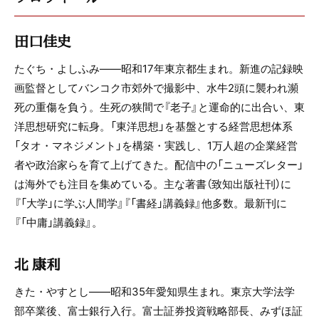
田口佳史
たぐち・よしふみ――昭和17年東京都生まれ。新進の記録映
画監督としてバンコク市郊外で撮影中、水牛2頭に襲われ瀕
死の重傷を負う。生死の狭間で『老子』と運命的に出合い、東
洋思想研究に転身。「東洋思想」を基盤とする経営思想体系
「タオ・マネジメント」を構築・実践し、1万人超の企業経営
者や政治家らを育て上げてきた。配信中の「ニューズレター」
は海外でも注目を集めている。主な著書（致知出版社刊）に
『「大学」に学ぶ人間学』『「書経」講義録』他多数。最新刊に
『「中庸」講義録』。
北 康利
きた・やすとし――昭和35年愛知県生まれ。東京大学法学
部卒業後、富士銀行入行。富士証券投資戦略部長、みずほ証