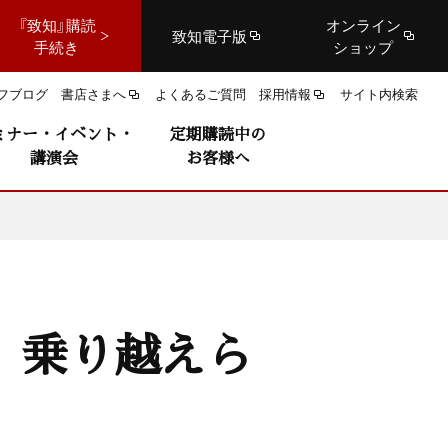
『致知』購読
オンライン
致知電子版
手続き
ショップ
フブログ
書店さまへ
よくあるご質問
採用情報
サイト内検索
ミナー・イベント・
定期購読中の
講演会
お客様へ
 乗り越えら