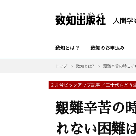
人間学
致知とは？
致知のお申込み
トップ
致知とは?
艱難辛苦の時こそ
2 月号ピックアップ記事 ／二十代をどう
艱難辛苦の
れない困難