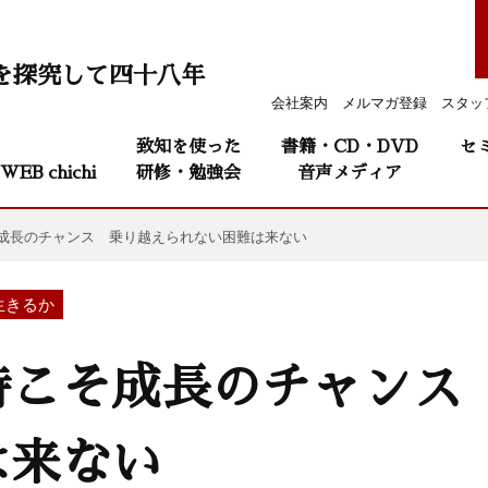
を探究して四十八年
会社案内
メルマガ登録
スタッ
致知を使った
書籍・CD・DVD
セ
WEB chichi
研修・勉強会
音声メディア
成長のチャンス 乗り越えられない困難は来ない
生きるか
時こそ成長のチャンス
は来ない