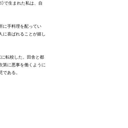
市）で生まれた私は、自
所に手料理を配ってい
人に喜ばれることが嬉し
。
京に転校した。田舎と都
次第に悪事を働くように
児である。