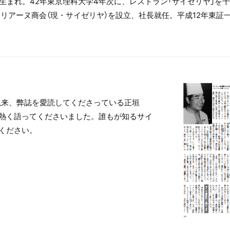
生まれ。42年東京理科大学4年次に、レストラン「サイゼリヤ」を
リアーヌ商会（現・サイゼリヤ）を設立、社長就任。平成12年東証一
て以来、弊誌を愛読してくださっている正垣
熱く語ってくださいました。誰もが知るサイ
ください。