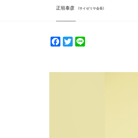
正垣泰彦
（サイゼリヤ会長）
F
T
Li
a
w
n
c
itt
e
e
er
b
o
o
k