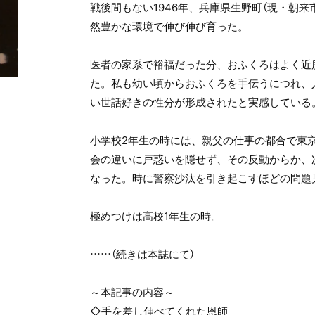
戦後間もない1946年、兵庫県生野町（現・朝来
然豊かな環境で伸び伸び育った。
医者の家系で裕福だった分、おふくろはよく近
た。私も幼い頃からおふくろを手伝うにつれ、
い世話好きの性分が形成されたと実感している
小学校2年生の時には、親父の仕事の都合で東
会の違いに戸惑いを隠せず、その反動からか、
なった。時に警察沙汰を引き起こすほどの問題
極めつけは高校1年生の時。
……（続きは本誌にて）
～本記事の内容～
◇手を差し伸べてくれた恩師