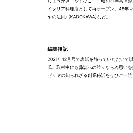
しょうがき・やすひこ――昭和21年兵庫県
イタリア料理店として再オープン。48年マ
ヤの法則』（KADOKAWA）など。
編集後記
2021年12月号で表紙を飾っていただい
氏。取材中にも弊誌への並々ならぬ思いを
ゼリヤの知られざる創業秘話をぜひご一読