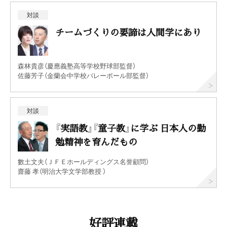
対談
チームづくりの要諦は人間学にあり
森林貴彦（慶應義塾高等学校野球部監督）
佐藤芳子（金蘭会中学校バレーボール部監督）
対談
『実語教』『童子教』に学ぶ 日本人の勤
勉精神を育んだもの
數土文夫（ＪＦＥホールディングス名誉顧問）
齋藤 孝（明治大学文学部教授 ）
好評連載