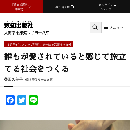
『致知』購読
オンライン
致知電子版
手続き
ショップ
メニュー
人間学を探究して四十八年
12 月号ピックアップ記事 ／第一線で活躍する女性
誰もが愛されていると感じて旅立
てる社会をつくる
柴田久美子
（日本看取り士会会長）
F
T
Li
a
w
n
c
itt
e
e
er