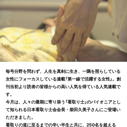
b
o
o
k
毎号分野を問わず、人生を真剣に生き、一隅を照らしている
女性にフォーカスしている連載「第一線で活躍する女性」。創
刊当初より読者の皆様からの高い人気を得ている人気連載で
す。
今月は、人々の最期に寄り添う「看取り士」のパイオニアとし
て知られる日本看取り士会会長・柴田久美子さんにご登場い
ただきました。
看取りの道に至るまでの辛い半生と共に、250名を超える