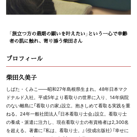
「旅立つ方の最期の願いを叶えたい」という一心で幸齢
者の肌に触れ、寄り添う柴田さん
プロフィール
柴田久美子
しばた・くみこ――昭和27年島根県生まれ。48年日本マク
ドナルド入社。平成5年より看取りの世界に入り、14年病院
のない離島に「看取りの家」設立。抱きしめて看取る実践を重
ねる。24年一般社団法人「日本看取り士会」設立。看取り士
の養成・派遣に注力し、現在看取り士の有資格者は2,300名
を超える。著書に『私は、看取り士。』（佼成出版社）『幸せに