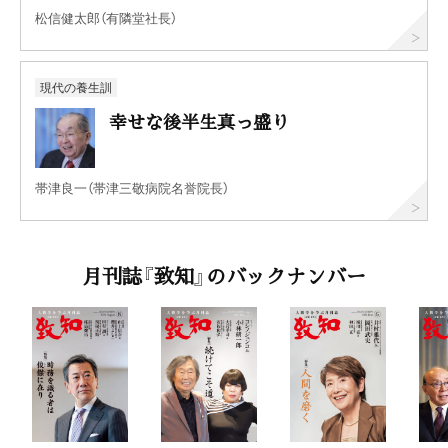
松信健太郎（有隣堂社長）
現代の養生訓
幸せな後半生真っ盛り
帯津良一（帯津三敬病院名誉院長）
月刊誌『致知』のバックナンバー