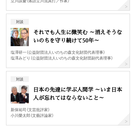
立川談慶（落語立川流真打／作家）
対談
それでも人生に微笑む ～消えそうな
いのちを守り続けて50年～
塩澤研一（公益財団法人いのちの森文化財団代表理事）
塩澤みどり（公益財団法人いのちの森文化財団副代表理事）
対談
日本の先達に学ぶ人間学 ～いま日本
人が忘れてはならないこと～
新保祐司（文芸批評家）
小川榮太郎（文藝評論家）