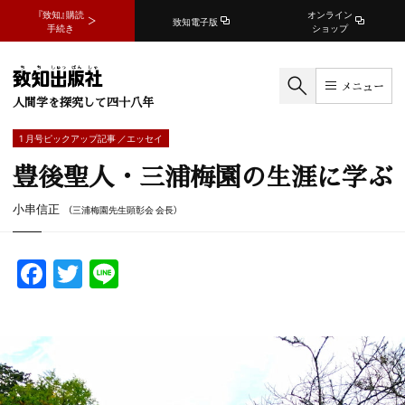
『致知』購読
オンライン
致知電子版
手続き
ショップ
メニュー
人間学を探究して四十八年
1 月号ピックアップ記事 ／エッセイ
豊後聖人・三浦梅園の生涯に学ぶ
小串信正
（三浦梅園先生顕彰会 会長）
F
T
Li
a
w
n
c
itt
e
e
er
b