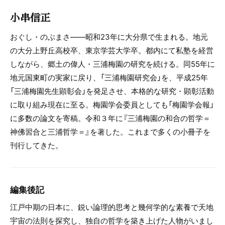
小串信正
おぐし・のぶまさ――昭和23年に大分県で生まれる。地元
の大分上野丘高校卒、東京学芸大学卒。都内にて私塾を経営
しながら、郷土の偉人・三浦梅園の研究を続ける。同55年に
地元国東町の実家に戻り、「三浦梅園研究会」を、平成25年
「三浦梅園先生顕彰会」を発足させ、本格的な研究・顕彰活動
に取り組み現在に至る。梅園学会委員としても「梅園学会報」
に多数の論文を寄稿。令和３年に『三浦梅園の和合の哲学＝
神佛習合と三浦哲学＝』を著した。これまで多くの小冊子を
刊行してきた。
編集後記
江戸中期の日本に、鋭い論理的思考と幾何学的な素養で天地
宇宙の法則を探究し、独自の哲学を築き上げた人物がいまし