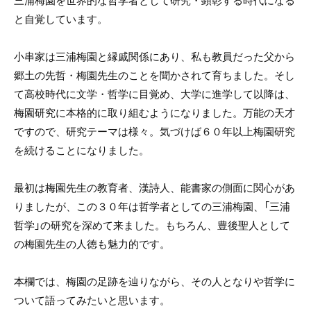
三浦梅園を世界的な哲学者として研究・顕彰する時代になる
と自覚しています。
小串家は三浦梅園と縁戚関係にあり、私も教員だった父から
郷土の先哲・梅園先生のことを聞かされて育ちました。そし
て高校時代に文学・哲学に目覚め、大学に進学して以降は、
梅園研究に本格的に取り組むようになりました。万能の天才
ですので、研究テーマは様々。気づけば６０年以上梅園研究
を続けることになりました。
最初は梅園先生の教育者、漢詩人、能書家の側面に関心があ
りましたが、この３０年は哲学者としての三浦梅園、「三浦
哲学」の研究を深めて来ました。もちろん、豊後聖人として
の梅園先生の人徳も魅力的です。
本欄では、梅園の足跡を辿りながら、その人となりや哲学に
ついて語ってみたいと思います。