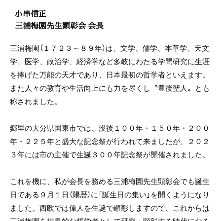
小串信正
三浦梅園先生顕彰会 会長
三浦梅園（１７２３～８９年）は、文学、儒学、本草学、天文
学、医学、政治学、経済学など多岐にわたる学問研究に生涯
を捧げた万能の天才であり、日本最初の哲学者といえます。
また人々の教育や生活向上にも力を尽くし〝豊後聖人〟とも
称されました。
郷里の大分県国東市では、没後１００年・１５０年・２００
年・２２５年と盛大な記念祭が行われて来ましたが、２０２
３年には市の主催で生誕３００年記念祭が開催されました。
これを機に、私が会長を務める三浦梅園先生顕彰会でも誕生
日である９月１日（陽暦）に「誕生日の集い」を開くようになり
ました。西欧では偉人を生誕で顕彰しますので、これからは