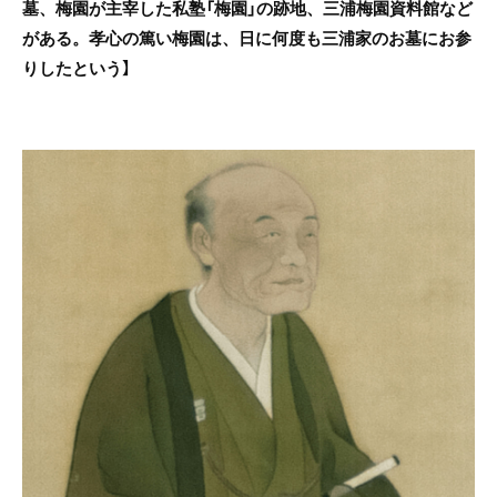
墓、梅園が主宰した私塾「梅園」の跡地、三浦梅園資料館など
がある。孝心の篤い梅園は、日に何度も三浦家のお墓にお参
りしたという】