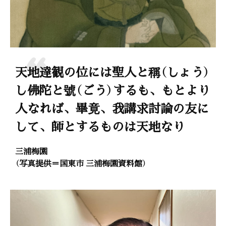
天地達観の位には聖人と稱（しょう）
し佛陀と號（ごう）するも、もとより
人なれば、畢竟、我講求討論の友に
して、師とするものは天地なり
三浦梅園
（写真提供＝国東市 三浦梅園資料館）