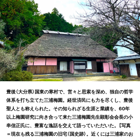
o
o
k
豊後（大分県）国東の寒村で、営々と思索を深め、独自の哲学
体系を打ち立てた三浦梅園。経世済民にも力を尽くし、豊後
聖人とも称えられた。その知られざる生涯と業績を、60年
以上梅園研究に向き合って来た三浦梅園先生顕彰会会長の小
串信正氏に、豊富な逸話を交えて語っていただいた。【写真
＝現在も残る三浦梅園の旧宅（国史跡）。近くには三浦家のお