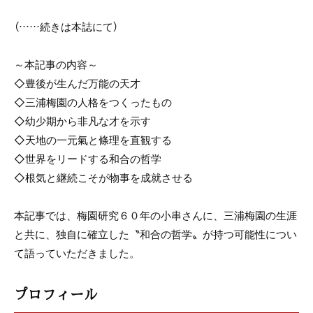
（……続きは本誌にて）
～本記事の内容～
◇豊後が生んだ万能の天才
◇三浦梅園の人格をつくったもの
◇幼少期から非凡な才を示す
◇天地の一元氣と條理を直観する
◇世界をリードする和合の哲学
◇根気と継続こそが物事を成就させる
本記事では、梅園研究６０年の小串さんに、三浦梅園の生涯
と共に、独自に確立した〝和合の哲学〟が持つ可能性につい
て語っていただきました。
プロフィール