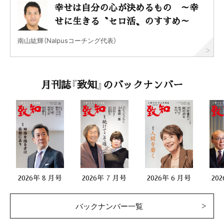
幸せは自分の心が決めるもの ～幸
せに生きる〝セロ活〟のすすめ～
南山紘輝（Nalpusコーチング代表）
月刊誌『致知』のバックナンバー
2026年 8 月号
2026年 7 月号
2026年 6 月号
20
バックナンバー一覧