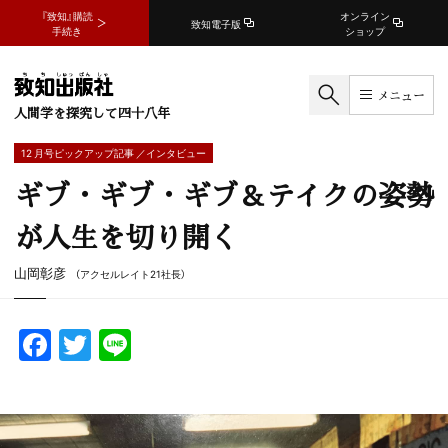
『致知』購読
オンライン
致知電子版
手続き
ショップ
メニュー
人間学を探究して四十八年
12 月号ピックアップ記事 ／インタビュー
ギブ・ギブ・ギブ＆テイクの姿勢
が人生を切り開く
山岡彰彦
（アクセルレイト21社長）
F
T
Li
a
w
n
c
itt
e
e
er