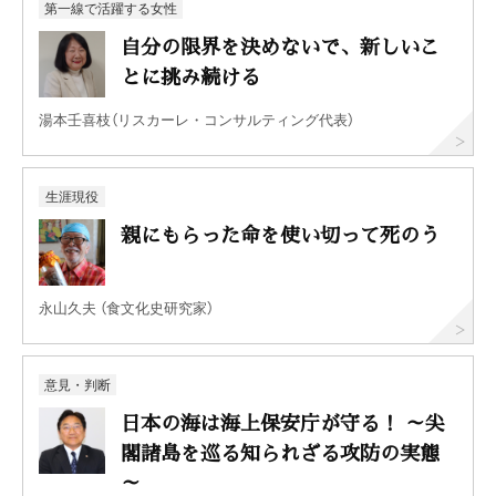
第一線で活躍する女性
自分の限界を決めないで、新しいこ
とに挑み続ける
湯本壬喜枝（リスカーレ・コンサルティング代表）
生涯現役
親にもらった命を使い切って死のう
永山久夫 （食文化史研究家）
意見・判断
日本の海は海上保安庁が守る！ ～尖
閣諸島を巡る知られざる攻防の実態
～