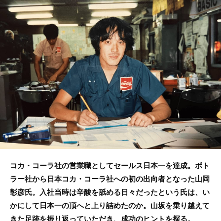
b
o
o
k
コカ・コーラ社の営業職としてセールス日本一を達成。ボト
ラー社から日本コカ・コーラ社への初の出向者となった山岡
彰彦氏。入社当時は辛酸を舐める日々だったという氏は、い
かにして日本一の頂へと上り詰めたのか。山坂を乗り越えて
きた足跡を振り返っていただき、成功のヒントを探る。