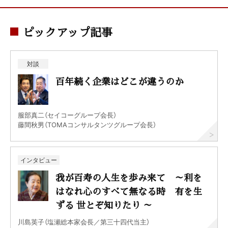
ピックアップ記事
対談
百年続く企業はどこが違うのか
服部真二（セイコーグループ会長）
藤間秋男（TOMAコンサルタンツグループ会長）
インタビュー
我が百寿の人生を歩み来て ～利を
はなれ心のすべて無なる時 有を生
ずる 世とぞ知りたり ～
川島英子（塩瀬総本家会長／第三十四代当主）