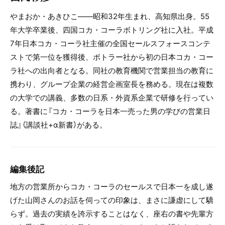
やまおか・あきひこ――昭和32年生まれ、高知県出身。55
年大学卒業後、四国コカ・コーラボトリング社に入社。平成
7年日本コカ・コーラ社主催の全国セールスフォースコンテ
ストで第一位を獲得後、ボトラー社から初の日本コカ・コー
ラ社への出向者となる。同社の教育機関で営業担当の教育に
携わり、グループ企業の経営企画室長を務める。現在は複数
の大学での講義、多数の日系・外資系企業で研修を行ってい
る。著書に『コカ・コーラを日本一売った男の学びの営業日
誌』（講談社+α新書）がある。
編集後記
地方の営業所からコカ・コーラのセールスで日本一を成し遂
げた山岡さんのお話を伺っての印象は、まさに謙虚にして驕
らず。過去の実績を誇示することはなく、座右の書や先輩方