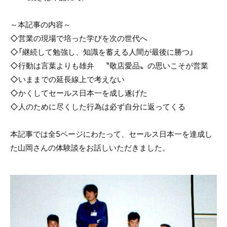
～本記事の内容～
◇営業の現場で培った学びを次の世代へ
◇「継続して勉強し、知識を蓄える人間が最後に勝つ」
◇行動は言葉よりも雄弁 〝敬店愛品〟の思いこそが営業
◇いままでの延長線上で考えない
◇かくしてセールス日本一を成し遂げた
◇人のために尽くした行為は必ず自分に返ってくる
本記事では全5ページにわたって、セールス日本一を達成し
た山岡さんの体験談をお話しいただきました。