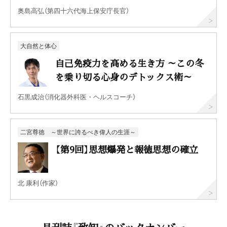
奥島高弘（第四十六代海上保安庁長官）
大自然と体心
自己免疫力を高める生き方 ～この冬
を乗り切る心身のデトックス術～
石黒成治（消化器外科医・ヘルスコーチ）
二宮尊徳 ～世界に誇るべき偉人の生涯～
【第9回】思想爆発と報徳思想の確立
北 康利（作家）