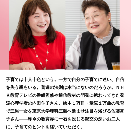
e
er
b
o
o
k
子育ては十人十色という。一方で自分の子育てに迷い、自信
を失う親もいる。普遍の法則は本当にないのだろうか。ＮＨ
Ｋ教育テレビの番組監修や通信教材の開発に携わってきた発
達心理学者の内田伸子さん、絵本１万冊・童謡１万曲の教育
で三男一女を東京大学理科三類へ進ませ注目を浴びる佐藤亮
子さん――昨今の教育界に一石を投じる親交の深いお二人
に、子育てのヒントを繙いていただく。