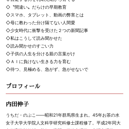
◇〝間違い〟だらけの早期教育
◇スマホ、タブレット、動画の弊害とは
◇母に教わった分け隔てない人間愛
◇少女時代に衝撃を受けた２つの新聞記事
◇私はこうして読み聞かせた
◇読み聞かせのすごい力
◇子供の人生を分ける親の言葉がけ
◇ＡＩに負けない生きる力を育む
◇待つ、見極める、急がず、急がせないで
プロフィール
内田伸子
うちだ・のぶこ――昭和21年群馬県生まれ。45年お茶の水
女子大学大学院人文科学研究科修士課程修了。平成2年同大