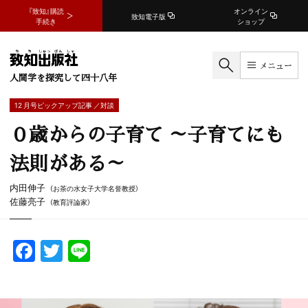
『致知』購読
オンライン
致知電子版
手続き
ショップ
メニュー
人間学を探究して四十八年
12 月号ピックアップ記事 ／対談
０歳からの子育て ～子育てにも
法則がある～
内田伸子
（お茶の水女子大学名誉教授）
佐藤亮子
（教育評論家）
F
T
Li
a
w
n
c
itt
e