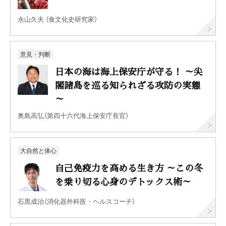
永山久夫 （食文化史研究家）
意見・判断
日本の海は海上保安庁が守る！ ～尖
閣諸島を巡る知られざる攻防の実態
～
奥島高弘（第四十六代海上保安庁長官）
大自然と体心
自己免疫力を高める生き方 ～この冬
を乗り切る心身のデトックス術～
石黒成治（消化器外科医・ヘルスコーチ）