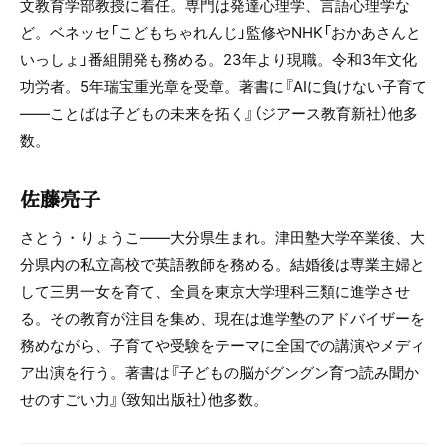
文教育学部教授に着任。専門は発達心理学、言語心理学な
ど。ベネッセ「こどもちゃれんじ」監修やNHK「おかあさんと
いっしょ」番組開発も務める。23年より現職。令和3年文化
功労者。5年瑞宝重光章を受章。著書に『AIに負けない子育て
――ことばは子どもの未来を拓く』（ジアース教育新社）他多
数。
佐藤亮子
さとう・りょうこ――大分県生まれ。津田塾大学卒業後、大
分県内の私立高校で英語教師を務める。結婚後は専業主婦と
して三男一女を育て、全員を東京大学理科三類に進学させ
る。その教育が注目を集め、現在は進学塾のアドバイザーを
務めながら、子育てや受験をテーマに全国での講演やメディ
ア出演を行う。著書は『子どもの脳がグングン育つ読み聞か
せのすごい力』（致知出版社）他多数。