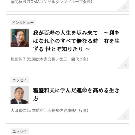
藤間秋男（TOMAコンサルタンツグループ会長）
インタビュー
我が百寿の人生を歩み来て ～利を
はなれ心のすべて無なる時 有を生
ずる 世とぞ知りたり ～
川島英子（塩瀬総本家会長／第三十四代当主）
エッセイ
稲盛和夫に学んだ運命を高める生き
方
大田嘉仁（日本航空元会長補佐専務執行役員）
エッセイ