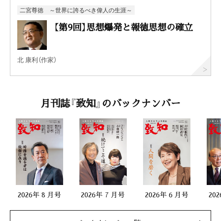
二宮尊徳 ～世界に誇るべき偉人の生涯～
【第9回】思想爆発と報徳思想の確立
北 康利（作家）
月刊誌『致知』のバックナンバー
2026年 8 月号
2026年 7 月号
2026年 6 月号
20