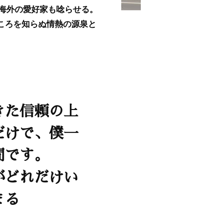
海外の愛好家も唸らせる。
ころを知らぬ情熱の源泉と
きた信頼の上
だけで、僕一
間です。
がどれだけい
まる