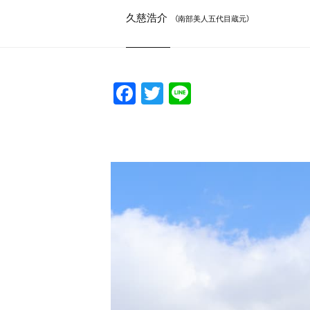
久慈浩介
（南部美人五代目蔵元）
F
T
Li
a
w
n
c
itt
e
e
er
b
o
o
k