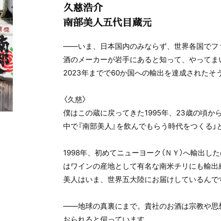
久慈浩介
南部美人五代目蔵元
――いま、日本国内のみならず、世界各国でフ
酒のメーカーが岩手にあると知って、やってま
2023年までで60か国への輸出を達成されたそ
〈久慈〉
僕はこの蔵に戻ってきた1995年、23歳の頃か
中で『南部美人』を飲んでもらう時代をつくる」
1998年、初めてニューヨーク（ＮＹ）へ輸出し
はワインの産地として有名な南米チリにも輸出
美人はいま、世界五大陸にお届けしているんで
――地球の真裏にまで。貴社のお酒は宗教や思
おられると伺っています。