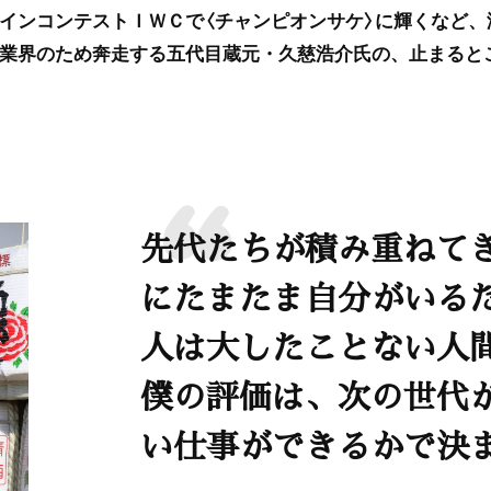
インコンテストＩＷＣで〈チャンピオンサケ〉に輝くなど、
業界のため奔走する五代目蔵元・久慈浩介氏の、止まると
先代たちが積み重ねて
にたまたま自分がいる
人は大したことない人
僕の評価は、次の世代
い仕事ができるかで決