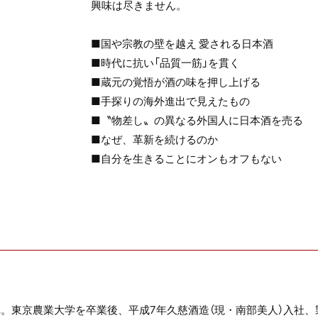
興味は尽きません。
■国や宗教の壁を越え 愛される日本酒
■時代に抗い「品質一筋」を貫く
■蔵元の覚悟が酒の味を押し上げる
■手探りの海外進出で見えたもの
■〝物差し〟の異なる外国人に日本酒を売る
■なぜ、革新を続けるのか
■自分を生きることにオンもオフもない
れ。東京農業大学を卒業後、平成7年久慈酒造（現・南部美人）入社