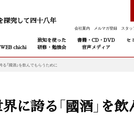
を探究して四十八年
会社案内
メルマガ登録
スタッ
致知を使った
書籍・CD・DVD
セ
WEB chichi
研修・勉強会
音声メディア
誇る「國酒」を飲んでもらうために
界に誇る「國酒」を飲