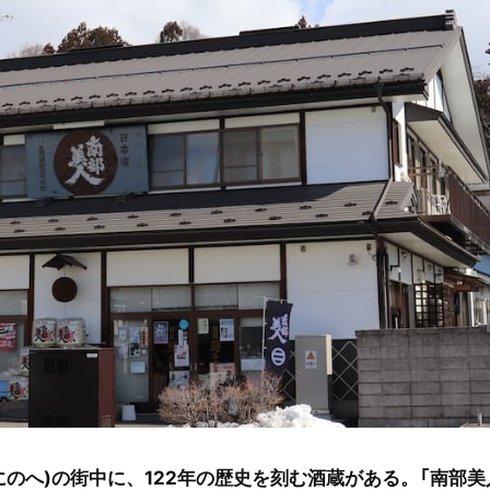
にのへ)の街中に、122年の歴史を刻む酒蔵がある。「南部