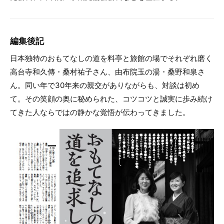
編集後記
日本独特のおもてなしの道を料亭と旅館の場でそれぞれ磨く
高台寺和久傳・桑村祐子さん、由布院玉の湯・桑野和泉さ
ん。同い年で30年来の親交がありながらも、対談は初め
て。その笑顔の奥に秘められた、コツコツと誠実に歩み続け
てきた人ならではの静かな覚悟が伝わってきました。