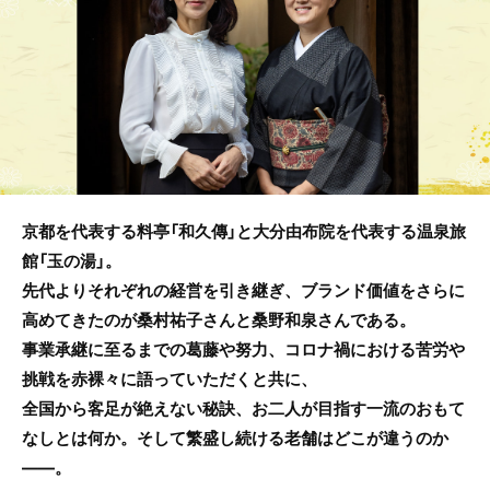
b
o
o
k
京都を代表する料亭「和久傳」と大分由布院を代表する温泉旅
館「玉の湯」。
先代よりそれぞれの経営を引き継ぎ、ブランド価値をさらに
高めてきたのが桑村祐子さんと桑野和泉さんである。
事業承継に至るまでの葛藤や努力、コロナ禍における苦労や
挑戦を赤裸々に語っていただくと共に、
全国から客足が絶えない秘訣、お二人が目指す一流のおもて
なしとは何か。そして繁盛し続ける老舗はどこが違うのか
――。