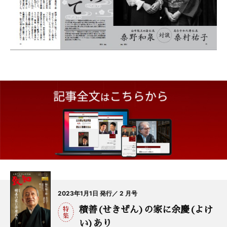
2023年1月1日 発行／ 2 月号
積善(せきぜん)の家に余慶(よけ
い)あり