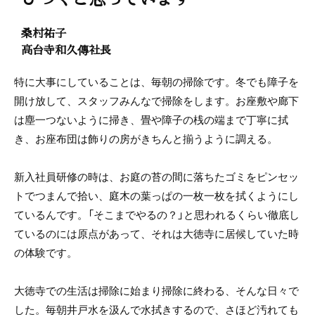
桑村祐子
高台寺和久傳社長
特に大事にしていることは、毎朝の掃除です。冬でも障子を
開け放して、スタッフみんなで掃除をします。お座敷や廊下
は塵一つないように掃き、畳や障子の桟の端まで丁寧に拭
き、お座布団は飾りの房がきちんと揃うように調える。
新入社員研修の時は、お庭の苔の間に落ちたゴミをピンセッ
トでつまんで拾い、庭木の葉っぱの一枚一枚を拭くようにし
ているんです。「そこまでやるの？」と思われるくらい徹底し
ているのには原点があって、それは大徳寺に居候していた時
の体験です。
大徳寺での生活は掃除に始まり掃除に終わる、そんな日々で
した。毎朝井戸水を汲んで水拭きするので、さほど汚れても