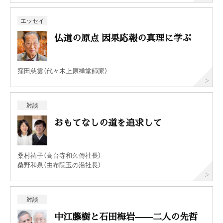
エッセイ
仏道の原点 因果応報の真理に学ぶ
窪田慈雲（代々木上原禅堂師家）
対談
おもてなしの道を追求して
桑村祐子（高台寺和久傳社長）
桑野和泉（由布院玉の湯社長）
対談
中江藤樹と石田梅岩——二人の先哲