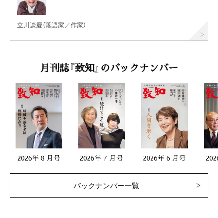
立川談慶（落語家／作家）
月刊誌『致知』のバックナンバー
2026年 8 月号
2026年 7 月号
2026年 6 月号
20
バックナンバー一覧