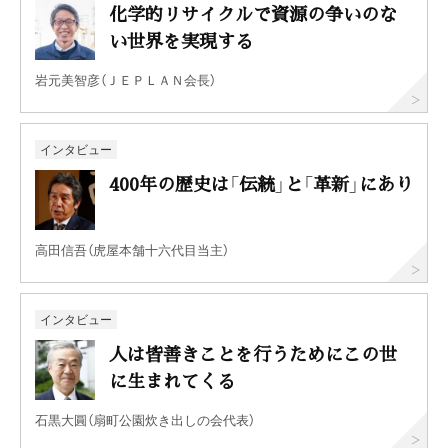
化学的リサイクルで資源の争いのな
い世界を実現する
岩元美智彦（ＪＥＰＬＡＮ会長）
インタビュー
400年の歴史は「伝統」と「革新」にあり
高田信吾（虎屋本舗十六代目当主）
インタビュー
人は皆善きことを行うためにこの世
に生まれてくる
石黒大圓（扇町公園炊き出しの会代表）