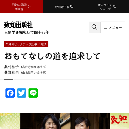
『致知』購読
オンライン
致知電子版
手続き
ショップ
メニュー
人間学を探究して四十八年
2 月号ピックアップ記事 ／対談
おもてなしの道を追求して
桑村祐子
（高台寺和久傳社長）
桑野和泉
（由布院玉の湯社長）
F
T
Li
a
w
n
c
itt
e
e
er