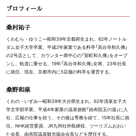
プロフィール
桑村祐子
くわむら・ゆうこ―昭和39年京都府生まれ。62年ノートル
ダム女子大学卒業。平成2年家業である料亭「高台寺和久傳」
の2号店として、カウンター席中心の「室町和久傳」をオープ
ンし、軌道に乗せる。19年「高台寺和久傳」女将、23年社長
に就任。現在、京都市内に5店舗の料亭を運営する。
桑野和泉
くわの・いずみ―昭和39年大分県生まれ。62年清泉女子大
学文学部卒業。平成4年家業の温泉旅館「由布院玉の湯」に入
社、広報の仕事を担う。その後は専務を経て、15年社長に就
任。NHK経営委員、JR九州社外取締役、ツーリズムおおい
た会長、由布院温泉観光協会会長などを歴任する。