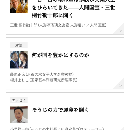
をひらいてきた——人間国宝・三世
桐竹勘十郎に聞く
三世 桐竹勘十郎（人形浄瑠璃文楽座 人形遣い ／人間国宝）
対談
何が国を豊かにするのか
藤原正彦（お茶の水女子大学名誉教授）
櫻井よしこ（国家基本問題研究所理事長）
エッセイ
そうじの力で運命を開く
小早祥一郎（そうじの力社長／組織変革プロデューサー）