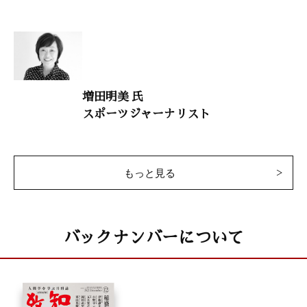
致知随想
立川談慶「すべては立川談志に教わった」
林美鈴「花束の向こうに笑顔をつくる」
小出潤「皆の命を最大限に輝かせる世界一熱い教育者になる」
増田明美 氏
田中和広「過去の努力はいまの結果 いまの努力は未来の結果」
スポーツジャーナリスト
田村邦明「国難の時代 先人に思いを馳せる」
まんが〈うちの社長の器学〉
神保あつし
もっと見る
木鶏クラブ通信
バックナンバーについて