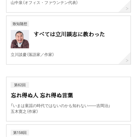
山中泉（オフィス・ファウンテン代表）
致知随想
すべては立川談志に教わった
立川談慶（落語家／作家）
第62回
忘れ得ぬ人 忘れ得ぬ言葉
「いまは童謡の時代ではないのかも知れない――吉岡治」
五木寛之（作家）
第158回