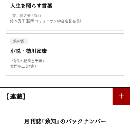
人生を照らす言葉
「芥川龍之介『白』」
鈴木秀子（国際コミュニオン学会名誉会長）
第67回
小説・徳川家康
「信長の秘策と千姫」
童門冬二（作家）
【連載】
第一線で活躍する女性
月刊誌『致知』のバックナンバー
「あなたはあなたのままで素晴らしい存在 」