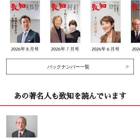
菅谷晃子（引き売り士）
二十代をどう生きるか
「コンプレックスは武器になる」
コシノジュンコ（デザイナー）
2026年 8 月号
2026年 7 月号
2026年 6 月号
20
仕事と人生に生かすドラッカーの教え 47
バックナンバー一覧
「仕事とは人格の延長である」
佐藤 等（ドラッカー学会共同代表理事）
禅語に学ぶ 93
あの著名人も致知を読んでいます
「気海丹田」
横田南嶺（臨済宗円覚寺派管長）
人生百年時代を生きる心得 8
「利他性の心構えを磨く習慣の確立について」