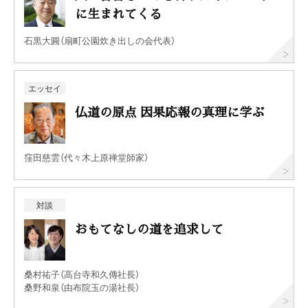
に生まれてくる
石黒大圓（扇町公園炊き出しの会代表）
エッセイ
仏道の原点 因果応報の真理に学ぶ
窪田慈雲（代々木上原禅堂師家）
対談
おもてなしの道を追求して
桑村祐子（高台寺和久傳社長）
桑野和泉（由布院玉の湯社長）