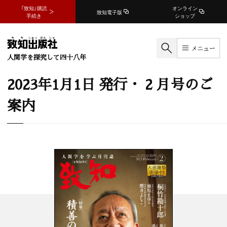
『致知』購読
オンライン
致知電子版
手続き
ショップ
メニュー
人間学を探究して四十八年
2023年1月1日 発行・ 2 月号のご
案内