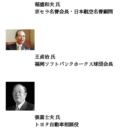
稲盛和夫 氏
田中真澄（社会教育家）
京セラ名誉会長・日本航空名誉顧問
時流を読む 36
「時流を読むには法則がある」
中西輝政（京都大学名誉教授）
風の便り 17
王貞治 氏
「『世論』と『輿論』」
福岡ソフトバンクホークス球団会長
占部賢志（中村学園大学客員教授）
意見・判断
「中間選挙後のアメリカはどこに向かうのか」
山中泉（オフィス・ファウンテン代表）
干支九星学
張富士夫 氏
トヨタ自動車相談役
井上象英