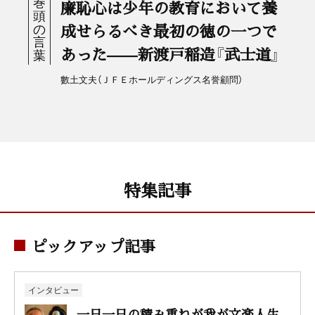
廉恥心は少年の教育において養
成せらるべき最初の徳の一つで
あった——新渡戸稲造『武士道』
數土文夫（ＪＦＥホールディングス名誉顧問）
特集記事
ピックアップ記事
インタビュー
一日一日の積み重ねが我が文楽人生