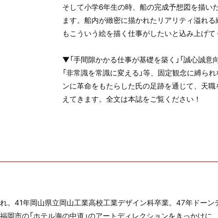
そして小学6年生の時、船の完成予想図を描い
ます。船内が緻密に描かれたリアリティ溢れる
もこういう絵を描く仕事がしたいと込み上げて
▼「手間隙かかる仕事が基礎を築く」「誠心誠意
「非常識を常識に変える」等、固定観念に縛ら
ンに革命をもたらした氏の足跡を通じて、天職
えてきます。全文は本誌をご覧ください！
まれ。41年岡山県立岡山工業高校工業デザイン科卒業。47年ドー
福岡市の「ホテル海の中道」のアートディレクションをきっかけに、「