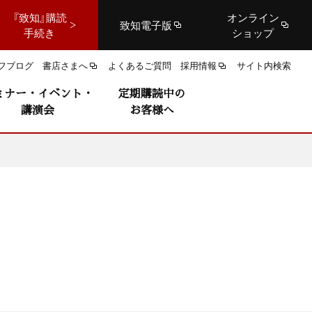
『致知』購読
オンライン
致知電子版
手続き
ショップ
フブログ
書店さまへ
よくあるご質問
採用情報
サイト内検索
ミナー・イベント・
定期購読中の
講演会
お客様へ