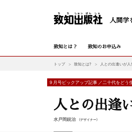
人間学
致知とは？
致知のお申込み
トップ
致知とは?
人との出逢いが人
9 月号ピックアップ記事 ／二十代をどう
人との出逢
水戸岡鋭治
（デザイナー）