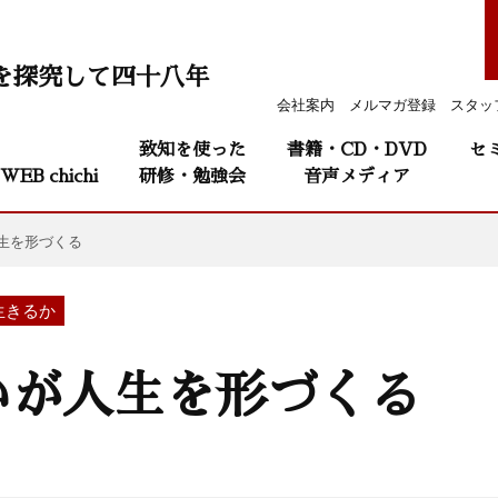
を探究して四十八年
会社案内
メルマガ登録
スタッ
致知を使った
書籍・CD・DVD
セ
WEB chichi
研修・勉強会
音声メディア
生を形づくる
生きるか
いが人生を形づくる