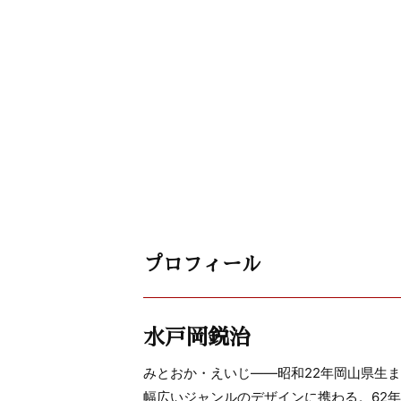
プロフィール
水戸岡鋭治
みとおか・えいじ―—昭和22年岡山県生
幅広いジャンルのデザインに携わる。62年