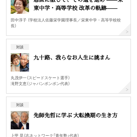
東中学・高等学校 改革の軌跡——
田中淳子 （学校法人佐藤栄学園理事長／栄東中学・高等学校校
長）
対談
九十路、我らなお人生に挑まん
丸茂伊一（スピードスケート選手）
滝野文恵（ジャパンポンポン代表）
対談
先師先哲に学ぶ 大転換期の生き方
上甲 晃（志ネットワーク「青年塾」代表）