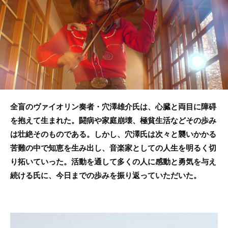
o
o
k
全盲のヴァイオリン奏者・穴澤雄介氏は、心臓と両目に障碍
を抱えて生まれた。闘病や家庭崩壊、極貧生活などその歩み
は壮絶そのものである。しかし、穴澤氏は次々と襲いかかる
苦難の中で知恵を生み出し、音楽家としての人生を明るく切
り拓いていった。活動を通して多くの人に感動と勇気を与え
続ける氏に、今日までの歩みを振り返っていただいた。