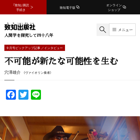
『致知』購読
オンライン
致知電子版
手続き
ショップ
メニュー
人間学を探究して四十八年
9 月号ピックアップ記事 ／インタビュー
不可能が新たな可能性を生む
穴澤雄介
（ヴァイオリン奏者）
F
T
Li
a
w
n
c
itt
e
e
er
b