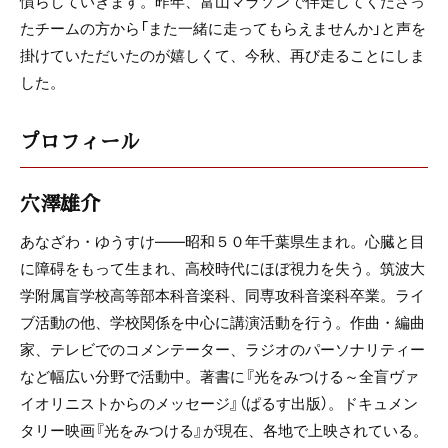
慣らしていきます。昨年、富山マラソンで伴走してくださっ
たチームの方から「また一緒に走ってもらえませんか」と声を
掛けていただいたのが嬉しくて、今秋、再び走ることにしま
した。
プロフィール
穴澤雄介
あなざわ・ゆうすけ――昭和５０年千葉県生まれ。心臓と目
に障碍をもって生まれ、高校時代にほぼ視力を失う。筑波大
学附属盲学校高等部本科音楽科、同専攻科音楽科卒業。ライ
ブ活動の他、学校関係を中心に講演活動を行う。作曲・編曲
家、テレビでのコメンテーター、ラジオのパーソナリティー
など幅広い分野で活動中。著書に『光をみつける～全盲ヴァ
イオリニストからのメッセージ』（ぱるす出版）。ドキュメン
タリー映画『光をみつける』が現在、各地で上映されている。