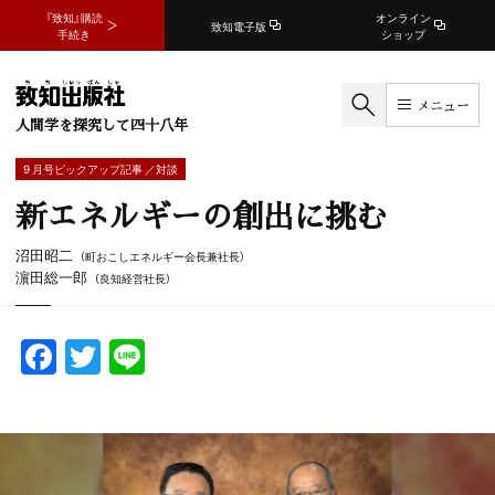
『致知』購読
オンライン
致知電子版
手続き
ショップ
メニュー
人間学を探究して四十八年
9 月号ピックアップ記事 ／対談
新エネルギーの創出に挑む
沼田昭二
（町おこしエネルギー会長兼社長）
濵田総一郎
（良知経営社長）
F
T
Li
a
w
n
c
itt
e
e
er