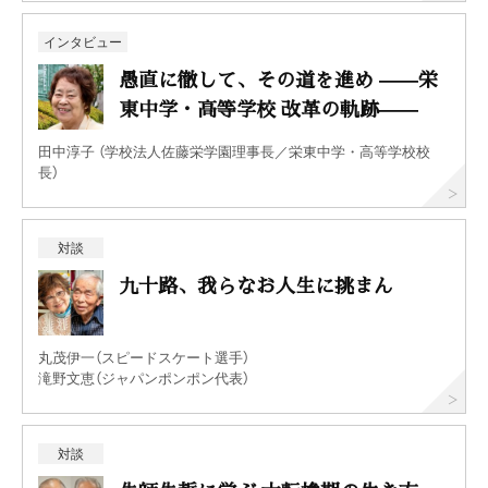
インタビュー
愚直に徹して、その道を進め ——栄
東中学・高等学校 改革の軌跡——
田中淳子 （学校法人佐藤栄学園理事長／栄東中学・高等学校校
長）
対談
九十路、我らなお人生に挑まん
丸茂伊一（スピードスケート選手）
滝野文恵（ジャパンポンポン代表）
対談