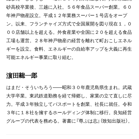
砂高校卒業後、三越に入社。５６年食品スーパー創業。６０
年神戸物産設立。平成１２年業務スーパー１号店をオープ
ン。以来、フランチャイズ方式で全国展開を図り現在１，０
００店舗以上を超える。外食産業や全国に２０を超える食品
工場も運営。２８年神戸物産の経営を離れて町おこしエネル
ギーを設立。食料、エネルギーの自給率アップを大義に再生
可能エネルギー事業に取り組む。
濵田総一郎
はまだ・そういちろう――昭和３０年鹿児島県生まれ。武蔵
大学卒業。東武鉄道勤務を経て帰郷し、家業の立て直しに尽
力。平成３年独立してパスポートを創業、社長に就任。令和
３年に１８社を擁するホールディング体制に移行。良知経営
グループの代表を務める。著書に『尊ぶは志』（致知出版社）。