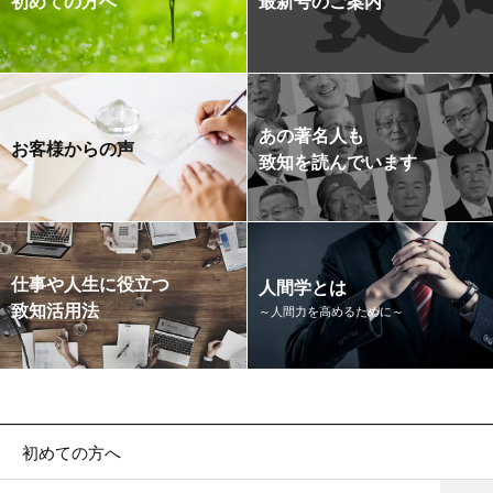
あの著名人も
お客様からの声
致知を読んでいます
仕事や人生に役立つ
人間学とは
致知活用法
～人間力を高めるために～
初めての方へ