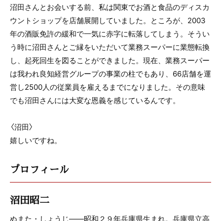
沼田さんとお会いする前、私は関東でお酒と食品のディスカ
ウントショップを店舗展開していました。ところが、2003
年の酒販免許の緩和で一気に赤字に転落してしまう。そうい
う時に沼田さんとご縁をいただいて業務スーパーに業態転換
し、起死回生を図ることができました。現在、業務スーパー
は我われ良知経営グループの事業の柱でもあり、66店舗を運
営し2500人の従業員を雇えるまでになりました。その意味
でも沼田さんには大変な恩義を感じているんです。
〈沼田〉
嬉しいですね。
プロフィール
沼田昭二
ぬまた・しょうじ――昭和２９年兵庫県生まれ。兵庫県立高