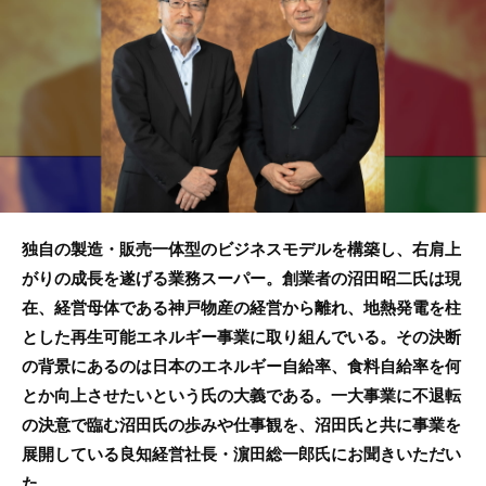
b
o
o
k
独自の製造・販売一体型のビジネスモデルを構築し、右肩上
がりの成長を遂げる業務スーパー。創業者の沼田昭二氏は現
在、経営母体である神戸物産の経営から離れ、地熱発電を柱
とした再生可能エネルギー事業に取り組んでいる。その決断
の背景にあるのは日本のエネルギー自給率、食料自給率を何
とか向上させたいという氏の大義である。一大事業に不退転
の決意で臨む沼田氏の歩みや仕事観を、沼田氏と共に事業を
展開している良知経営社長・濵田総一郎氏にお聞きいただい
た。