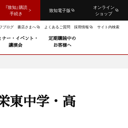
『致知』購読
オンライン
致知電子版
手続き
ショップ
フブログ
書店さまへ
よくあるご質問
採用情報
サイト内検索
ミナー・イベント・
定期購読中の
講演会
お客様へ
栄東中学・高