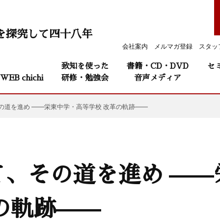
を探究して四十八年
会社案内
メルマガ登録
スタッ
致知を使った
書籍・CD・DVD
セ
WEB chichi
研修・勉強会
音声メディア
の道を進め ——栄東中学・高等学校 改革の軌跡——
て、その道を進め ——
の軌跡——