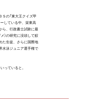
ＢＳの「東大王クイズ甲
リーしている中、栄東高
から、行政書士試験に最
ザメ）の研究に没頭して鮫
めた生徒、さらに国際地
界水泳ジュニア選手権で
ていっていると。