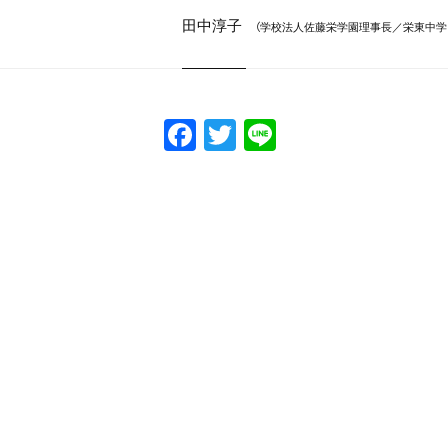
田中淳子
（学校法人佐藤栄学園理事長／栄東中学
F
T
Li
a
w
n
c
itt
e
e
er
b
o
o
k