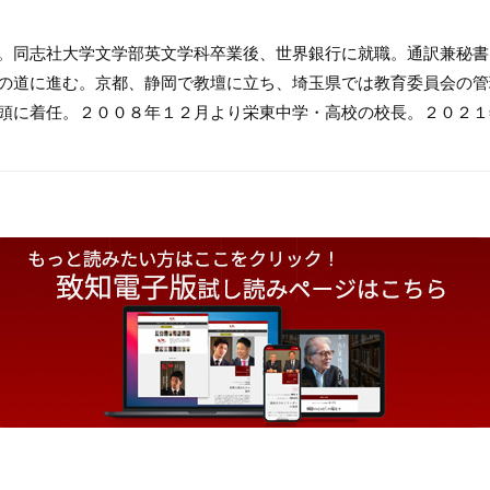
。同志社大学文学部英文学科卒業後、世界銀行に就職。通訳兼秘書
の道に進む。京都、静岡で教壇に立ち、埼玉県では教育委員会の管
頭に着任。２００８年１２月より栄東中学・高校の校長。２０２１