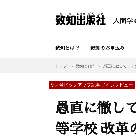
人間学
致知とは？
致知のお申込み
トップ
致知とは?
愚直に徹して、そ
9 月号ピックアップ記事 ／インタビュー
愚直に徹し
等学校 改革