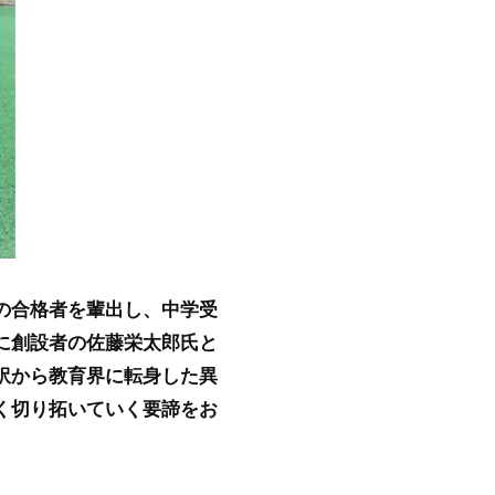
の合格者を輩出し、中学受
に創設者の佐藤栄太郎氏と
訳から教育界に転身した異
く切り拓いていく要諦をお