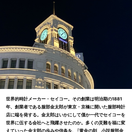
b
o
o
k
世界的時計メーカー・セイコー。その創業は明治期の1881
年、創業者である服部金太郎が東京・京橋に開いた服部時計
店に端を発する。金太郎はいかにして僅か一代でセイコーを
世界に伍する会社へと飛躍させたのか。多くの災難を福に変
えていった金太郎の歩みや信条を、『黄金の刻 小説服部金