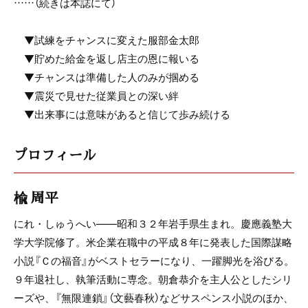
……（続きは本誌にて）
▼試練をチャンスに変えた服部金太郎
▼貯めた給金を返し店主の恩に報いる
▼チャンスは準備した人のみが掴める
▼震災で見せた従業員との深い絆
▼出来事には意味があると信じて歩み続ける
プロフィール
楡 周平
にれ・しゅうへい――昭和３２年岩手県生まれ。慶應義塾大
学大学院修了。米企業在職中の平成８年に発表した国際謀略
小説『Ｃの福音』がベストセラーになり、一躍脚光を浴びる。
９年退社し、執筆活動に専念。朝倉恭介を主人公としたシリ
ーズや、『無限連鎖』（文藝春秋）などサスペンス小説のほか、