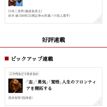
臼井二美男（義肢装具士）
鈴木 徹（SMBC日興証券㈱所属パラ陸上選手）
好評連載
ピックアップ連載
二十代をどう生きるか
「志」「勇気」「覚悟」人生のフロンティ
アを開拓する
西本智実（指揮者）