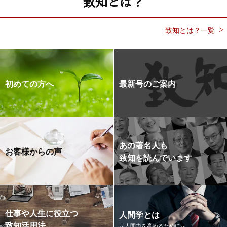
致知とは？
致知とは？一覧
初めての方へ
最新号のご案内
あの著名人も
お客様からの声
致知を読んでいます
仕事や人生に役立つ
人間学とは
致知活用法
～人間力を高めるために～