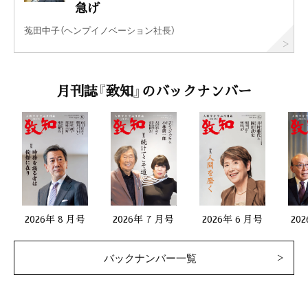
急げ
菟田中子（ヘンプイノベーション社長）
月刊誌『致知』のバックナンバー
2026年 8 月号
2026年 7 月号
2026年 6 月号
20
バックナンバー一覧