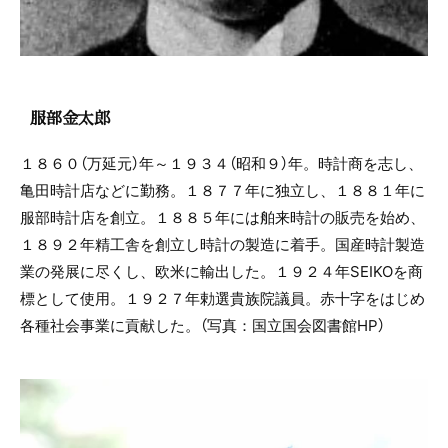
服部金太郎
１８６０（万延元）年～１９３４（昭和９）年。時計商を志し、
亀田時計店などに勤務。１８７７年に独立し、１８８１年に
服部時計店を創立。１８８５年には舶来時計の販売を始め、
１８９２年精工舎を創立し時計の製造に着手。国産時計製造
業の発展に尽くし、欧米に輸出した。１９２４年SEIKOを商
標として使用。１９２７年勅選貴族院議員。赤十字をはじめ
各種社会事業に貢献した。（写真：国立国会図書館HP）