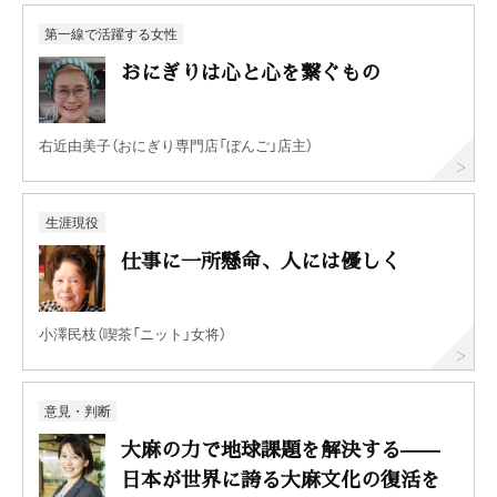
第一線で活躍する女性
おにぎりは心と心を繋ぐもの
右近由美子（おにぎり専門店「ぼんご」店主）
生涯現役
仕事に一所懸命、人には優しく
小澤民枝（喫茶「ニット」女将）
意見・判断
大麻の力で地球課題を解決する——
日本が世界に誇る大麻文化の復活を