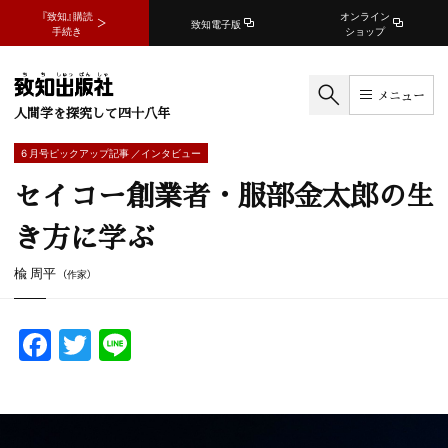
『致知』購読
オンライン
致知電子版
手続き
ショップ
メニュー
人間学を探究して四十八年
6 月号ピックアップ記事 ／インタビュー
セイコー創業者・服部金太郎の生
き方に学ぶ
楡 周平
（作家）
F
T
Li
a
w
n
c
itt
e
e
er