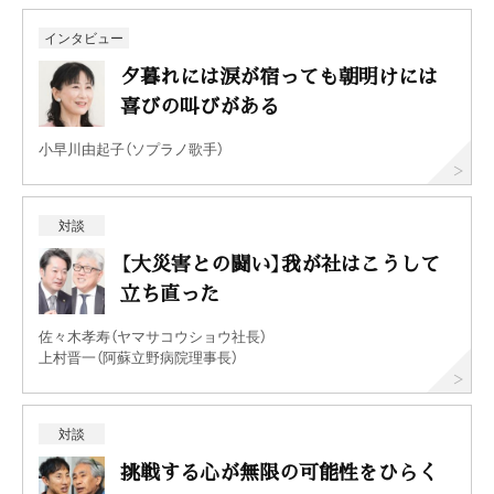
インタビュー
夕暮れには涙が宿っても朝明けには
喜びの叫びがある
小早川由起子（ソプラノ歌手）
対談
【大災害との闘い】我が社はこうして
立ち直った
佐々木孝寿（ヤマサコウショウ社長）
上村晋一（阿蘇立野病院理事長）
対談
挑戦する心が無限の可能性をひらく