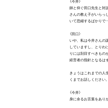
〈今井〉
師と仰ぐ田口先生と対
さんの教え子がいらっ
いて恐縮するばかりで
〈田口〉
いや、私は今井さんの
していますし、とりわ
りには刮目すべきもの
経営者の指針となるは
きょうはこれまでの人
くまでお話しください
〈今井〉
身に余るお言葉をあり