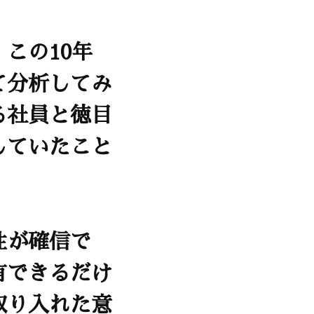
この10年
て分析してみ
る社員と徳目
していたこと
性が確信で
有できるだけ
取り入れた意