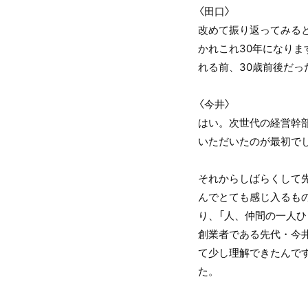
〈田口〉
改めて振り返ってみる
かれこれ30年になり
れる前、30歳前後だっ
〈今井〉
はい。次世代の経営幹
いただいたのが最初で
それからしばらくして
んでとても感じ入るも
り、「人、仲間の一人
創業者である先代・今
て少し理解できたんで
た。