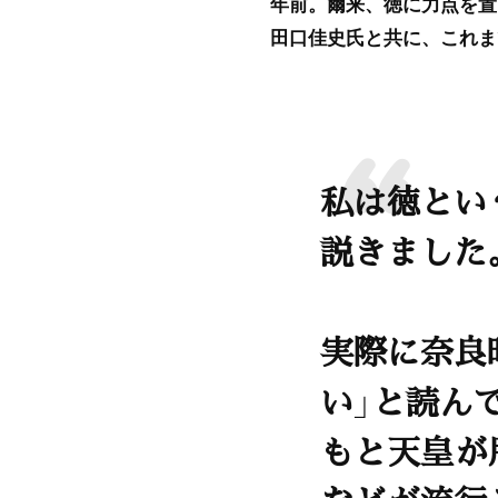
年前。爾来、徳に力点を置
田口佳史氏と共に、これま
私は徳とい
説きました
実際に奈良
い」と読ん
もと天皇が