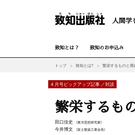
人間学
致知とは？
致知のお申込み
トップ
致知とは?
繁栄するものと廃
4 月号ピックアップ記事 ／対談
繁栄するも
田口佳史
（東洋思想研究家）
今井博文
（富士製薬工業会長）