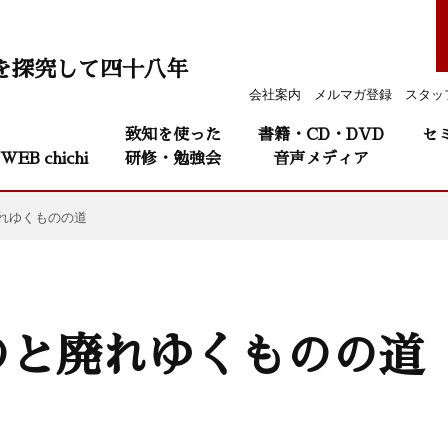
を探究して四十八年
会社案内
メルマガ登録
スタッ
致知を使った
書籍・CD・DVD
セ
WEB chichi
研修・勉強会
音声メディア
れゆくものの道
のと廃れゆくものの道