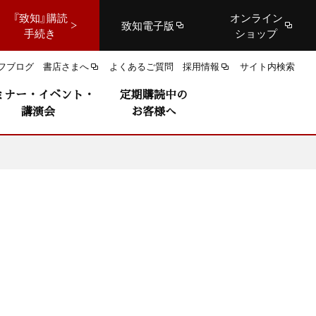
『致知』購読
オンライン
致知電子版
手続き
ショップ
フブログ
書店さまへ
よくあるご質問
採用情報
サイト内検索
ミナー・イベント・
定期購読中の
講演会
お客様へ