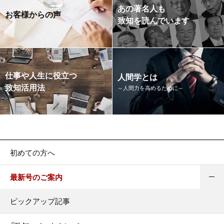
あの著名人も
お客様からの声
致知を読んでいます
仕事や人生に役立つ
人間学とは
致知活用法
～人間力を高めるために～
初めての方へ
最新号のご案内
ピックアップ記事