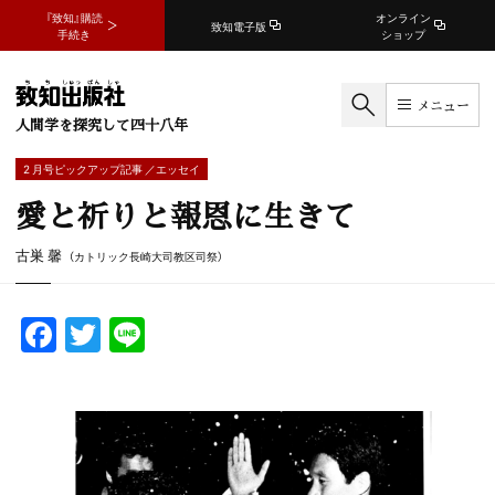
『致知』購読
オンライン
致知電子版
手続き
ショップ
メニュー
人間学を探究して四十八年
2 月号ピックアップ記事 ／エッセイ
愛と祈りと報恩に生きて
古巣 馨
（カトリック長崎大司教区司祭）
F
T
Li
a
w
n
c
itt
e
e
er
b