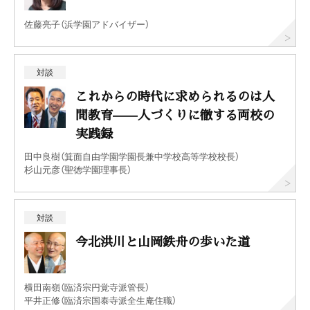
佐藤亮子（浜学園アドバイザー）
対談
これからの時代に求められるのは人
間教育——人づくりに徹する両校の
実践録
田中良樹（箕面自由学園学園長兼中学校高等学校校長）
杉山元彦（聖徳学園理事長）
対談
今北洪川と山岡鉄舟の歩いた道
横田南嶺（臨済宗円覚寺派管長）
平井正修（臨済宗国泰寺派全生庵住職）