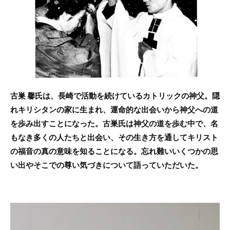
o
o
k
古巣 馨氏は、長崎で活動を続けているカトリックの神父。隠
れキリシタンの家に生まれ、運命的な出会いから神父への道
を歩み出すことになった。古巣氏は神父の道を歩む中で、名
もなき多くの人たちと出会い、その生き方を通してキリスト
の福音の真の意味を知ることになる。忘れ難いいくつかの思
い出やそこでの尊い気づきについて語っていただいた。