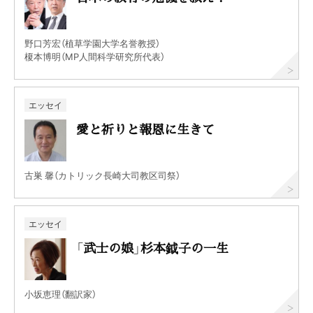
野口芳宏（植草学園大学名誉教授）
榎本博明（MP人間科学研究所代表）
エッセイ
愛と祈りと報恩に生きて
古巣 馨（カトリック長崎大司教区司祭）
エッセイ
「武士の娘」杉本鉞子の一生
小坂恵理（翻訳家）