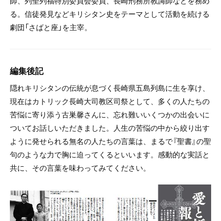
師、列聖列福特別委員会委員、長崎刑務所教誨師などを務め
る。信徒発見などキリシタン史をテーマとして活動を続ける
劇団「さばと座」を主宰。
編集後記
隠れキリシタンの伝統が息づく長崎県五島列島に生を享け、
現在はカトリック長崎大司教区司祭として、多くの人たちの
苦悩に寄り添う古巣馨さんに、忘れ難いいくつかの出会いに
ついてお話しいただきました。人生の苦悩の中から絞り出す
ように発せられる無名の人たちの言葉は、まるで『聖書』の聖
句のような力で胸に迫ってくるといいます。感動的な実話と
共に、その言葉を味わってみてください。