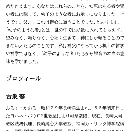
めたたえます。あなたはこれらのことを、知恵のある者や賢
い者には隠して、幼子のような者にお示しになりました。そ
うです。父よ、これは御心に適うことでした」とあります。
「幼子のような者」とは、世の中では頭数に入れてもらえず、
望みなく、頼りなく、心細く生きて、神にしか頼ることので
きない人たちのことです。私は神父になってから机上の哲学
や神学ではなく、「幼子のような者」たちから福音の本当の意
味を学びました。
プロフィール
古巣 馨
ふるす・かおる―昭和２９年長崎県生まれ。５６年初来日し
たヨハネ・パウロ2世教皇により司祭叙階。現在、長崎大司
教区法務代理、長崎純心大学教授、福岡カトリック神学院講