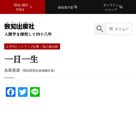
『致知』購読
オンライン
致知電子版
手続き
ショップ
メニュー
人間学を探究して四十八年
2 月号ピックアップ記事 ／私の座右銘
一日一生
永島英器
（明治安田生命保険社長）
F
T
Li
a
w
n
c
itt
e
e
er
b