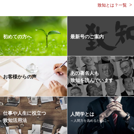
致知とは？一覧
初めての方へ
最新号のご案内
あの著名人も
お客様からの声
致知を読んでいます
仕事や人生に役立つ
人間学とは
致知活用法
～人間力を高めるために～