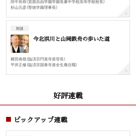
田中良樹（箕面自由学園学園長兼中学校高等学校校長）
杉山元彦（聖徳学園理事長）
対談
今北洪川と山岡鉄舟の歩いた道
横田南嶺（臨済宗円覚寺派管長）
平井正修（臨済宗国泰寺派全生庵住職）
好評連載
ピックアップ連載