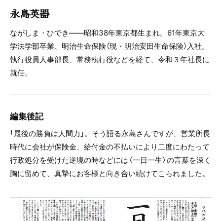
永島英器
ながしま・ひでき――昭和38年東京都生まれ。61年東京大
学法学部卒業、明治生命保険（現・明治安田生命保険）入社。
執行役員人事部長、常務執行役などを経て、令和３年社長に
就任。
編集後記
「最後の勝負は人間力」。そう語る永島さんですが、営業所長
時代に会社が保険金、給付金の不払いにより二度にわたって
行政処分を受けた逆境の時などには〈一日一生〉の言葉を深く
胸に留めて、真摯にお客様と向き合い続けてこられました。