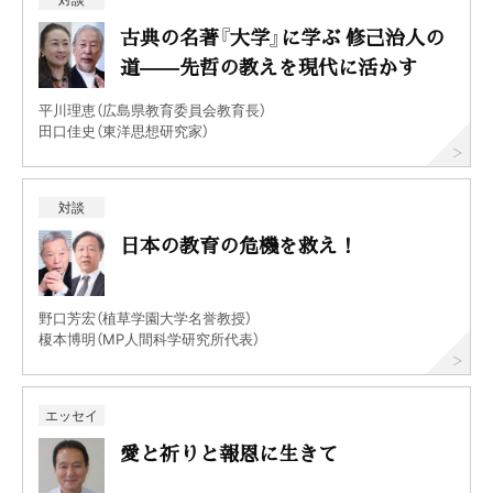
古典の名著『大学』に学ぶ 修己治人の
道——先哲の教えを現代に活かす
平川理恵（広島県教育委員会教育長）
田口佳史（東洋思想研究家）
対談
日本の教育の危機を救え！
野口芳宏（植草学園大学名誉教授）
榎本博明（MP人間科学研究所代表）
エッセイ
愛と祈りと報恩に生きて