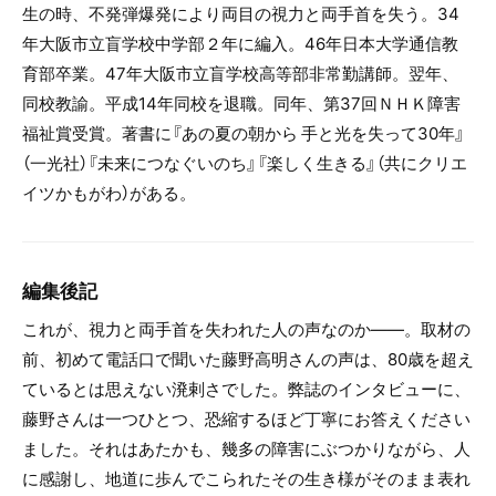
生の時、不発弾爆発により両目の視力と両手首を失う。34
年大阪市立盲学校中学部２年に編入。46年日本大学通信教
育部卒業。47年大阪市立盲学校高等部非常勤講師。翌年、
同校教諭。平成14年同校を退職。同年、第37回ＮＨＫ障害
福祉賞受賞。著書に『あの夏の朝から 手と光を失って30年』
（一光社）『未来につなぐいのち』『楽しく生きる』（共にクリエ
イツかもがわ）がある。
編集後記
これが、視力と両手首を失われた人の声なのか――。取材の
前、初めて電話口で聞いた藤野高明さんの声は、80歳を超え
ているとは思えない溌剌さでした。弊誌のインタビューに、
藤野さんは一つひとつ、恐縮するほど丁寧にお答えください
ました。それはあたかも、幾多の障害にぶつかりながら、人
に感謝し、地道に歩んでこられたその生き様がそのまま表れ