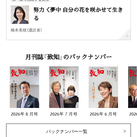
努力＜夢中 自分の花を咲かせて生き
る
橋本美穂（通訳者）
月刊誌『致知』のバックナンバー
2026年 8 月号
2026年 7 月号
2026年 6 月号
20
バックナンバー一覧