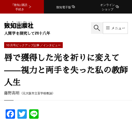
『致知』購読
オンライン
致知電子版
手続き
ショップ
メニュー
人間学を探究して四十八年
10 月号ピックアップ記事 ／インタビュー
唇で獲得した光を祈りに変えて
——視力と両手を失った私の教師
人生
藤野高明
（元大阪市立盲学校教諭）
F
T
Li
a
w
n