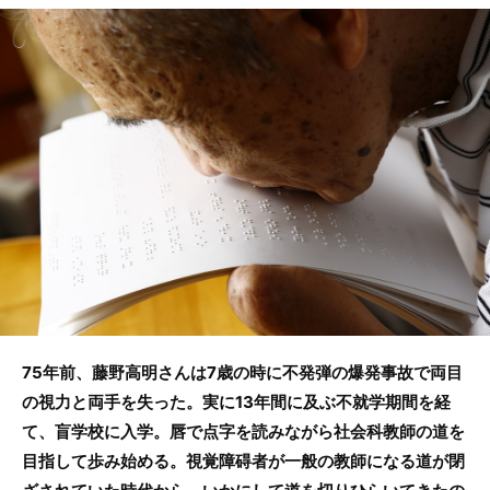
c
itt
e
e
er
b
o
o
k
75年前、藤野高明さんは7歳の時に不発弾の爆発事故で両目
の視力と両手を失った。実に13年間に及ぶ不就学期間を経
て、盲学校に入学。唇で点字を読みながら社会科教師の道を
目指して歩み始める。視覚障碍者が一般の教師になる道が閉