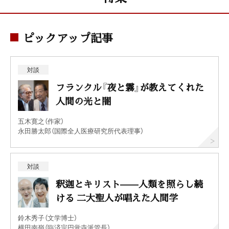
ピックアップ記事
対談
フランクル『夜と霧』が教えてくれた
人間の光と闇
五木寛之（作家）
永田勝太郎（国際全人医療研究所代表理事）
対談
釈迦とキリスト——人類を照らし続
ける 二大聖人が唱えた人間学
鈴木秀子（文学博士）
横田南嶺（臨済宗円覚寺派管長）