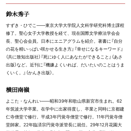
鈴木秀子
すずき・ひでこ――東京大学大学院人文科学研究科博士課程
修了。聖心女子大学教授を経て、現在国際文学療法学会会
長、聖心会会員。日本にエニアグラムを紹介。著書に『自分
の花を精いっぱい咲かせる生き方』『幸せになるキーワード』
（共に致知出版社）『死にゆく人にあなたができること』（あさ
出版）など。近刊に『機嫌よくいれば、だいたいのことはうま
くいく。』（かんき出版）。
横田南嶺
よこた・なんれい――昭和39年和歌山県新宮市生まれ。62
年筑波大学卒業。在学中に出家得度し、卒業と同時に京都建
仁寺僧堂で修行。平成3年円覚寺僧堂で修行。11年円覚寺僧
堂師家。22年臨済宗円覚寺派管長に就任。29年12月花園大