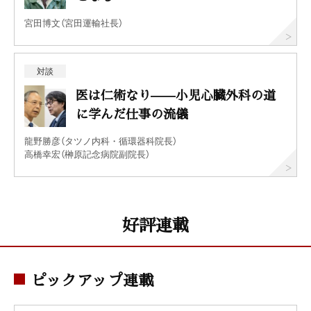
宮田博文（宮田運輸社長）
対談
医は仁術なり——小児心臓外科の道
に学んだ仕事の流儀
龍野勝彦（タツノ内科・循環器科院長）
高橋幸宏（榊原記念病院副院長）
好評連載
ピックアップ連載