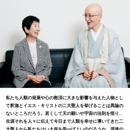
e
er
b
o
o
k
私たち人類の発展や心の救済に大きな影響を与えた人物とし
て釈迦とイエス・キリストの二大聖人を挙げることは異論の
ないところだろう。若くして天の願いや宇宙の法則を悟り、
生涯それを人々に伝えて今日まで人類を幸せに導いてきた二
大聖人から私たちはいま何を学べばよいのだろうか。混迷の