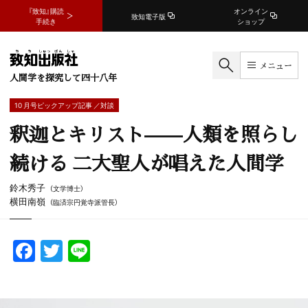
『致知』購読
オンライン
致知電子版
手続き
ショップ
メニュー
人間学を探究して四十八年
10 月号ピックアップ記事 ／対談
釈迦とキリスト——人類を照らし
続ける 二大聖人が唱えた人間学
鈴木秀子
（文学博士）
横田南嶺
（臨済宗円覚寺派管長）
F
T
Li
a
w
n
c
itt
e