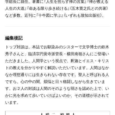
学総長に就任。著書に『人生を照らす禅の言葉』『禅が教える
人生の大道』『命ある限り歩き続ける』（五木寛之氏との共著）
など多数。近刊に『十牛図に学ぶ』（いずれも致知出版社）。
編集後記
トップ対談は、本誌でお馴染みのシスターで文学博士の鈴木
秀子さんと、臨済宗円覚寺派管長・横田南嶺さんにご登場い
ただきました。人間学という視点で、釈迦とイエス・キリス
トの教えを分かりやすく解説いただいています。人間はなか
なか理想通りには生きられない存在です。聖人と呼ばれる人
ですら、心の中の闇、煩悩と日々格闘しながら生きていま
す。お２人の対談は人間のそのような弱さを認めた上で、い
かに光を求めて歩いていけばよいのか、その道標が示されて
います。