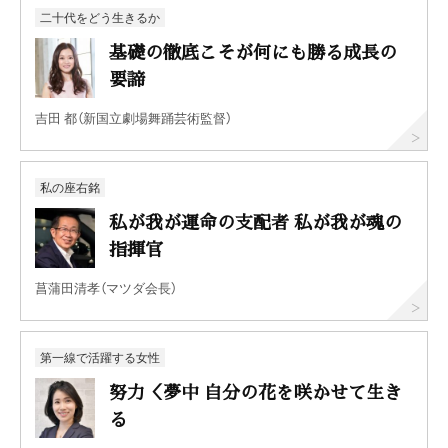
二十代をどう生きるか
基礎の徹底こそが何にも勝る成長の
要諦
吉田 都（新国立劇場舞踊芸術監督）
私の座右銘
私が我が運命の支配者 私が我が魂の
指揮官
菖蒲田清孝（マツダ会長）
第一線で活躍する女性
努力＜夢中 自分の花を咲かせて生き
る