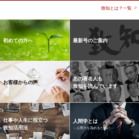
致知とは？一覧
初めての方へ
最新号のご案内
あの著名人も
お客様からの声
致知を読んでいます
仕事や人生に役立つ
人間学とは
致知活用法
～人間力を高めるために～