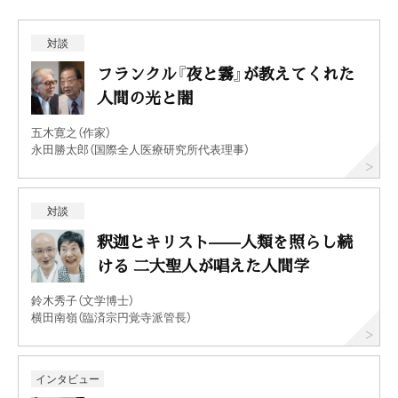
対談
フランクル『夜と霧』が教えてくれた
人間の光と闇
五木寛之（作家）
永田勝太郎（国際全人医療研究所代表理事）
対談
釈迦とキリスト——人類を照らし続
ける 二大聖人が唱えた人間学
鈴木秀子（文学博士）
横田南嶺（臨済宗円覚寺派管長）
インタビュー