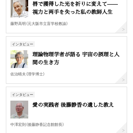
唇で獲得した光を祈りに変えて——
視力と両手を失った私の教師人生
藤野高明（元大阪市立盲学校教諭）
インタビュー
理論物理学者が語る 宇宙の摂理と人
間の生き方
佐治晴夫（理学博士）
インタビュー
愛の実践者 後藤静香の遺した教え
中澤宏則（後藤静香記念館館長）