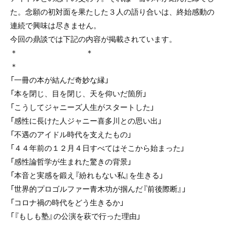
た。念願の初対面を果たした３人の語り合いは、終始感動の
連続で興味は尽きません。
今回の鼎談では下記の内容が掲載されています。
＊ ＊
＊
「一冊の本が結んだ奇妙な縁」
「本を閉じ、目を閉じ、天を仰いだ箇所」
「こうしてジャニーズ人生がスタートした」
「感性に長けた人ジャニー喜多川との思い出」
「不遇のアイドル時代を支えたもの」
「４４年前の１２月４日すべてはそこから始まった」
「感性論哲学が生まれた驚きの背景」
「本音と実感を鍛え『紛れもない私』を生きる」
「世界的プロゴルファー青木功が掴んだ『前後際断』」
「コロナ禍の時代をどう生きるか」
「『もしも塾』の公演を萩で行った理由」