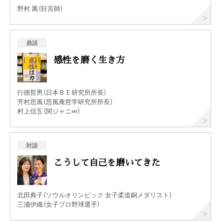
野村 萬（狂言師）
鼎談
感性を磨く生き方
行徳哲男（日本ＢＥ研究所所長）
芳村思風（思風庵哲学研究所所長）
村上信五（関ジャニ∞）
対談
こうして自己を磨いてきた
北田典子（ソウルオリンピック 女子柔道銅メダリスト）
三浦伊織（女子プロ野球選手）