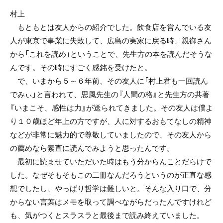
村上
もともとは友人からの紹介でした。飲食店を営んでいる友
人が東京で事業に失敗して、広島の実家に戻る時、親御さん
から「これを読め」ということで、先生方の本を読んだそうな
んです。その時にすごく感銘を受けたと。
で、いまから５～６年前、その友人に「村上君も一回読ん
でみぃ」と言われて、思風先生の『人間の格』と先生方の共著
『いまこそ、感性は力』が送られてきました。その友人は僕よ
り１０歳ほど年上の方ですが、人に対するおもてなしの精神
などが非常に魅力的で尊敬していましたので、その友人から
の薦めなら素直に読んでみようと思ったんです。
最初に読ませていただいた時はもう分からんことだらけで
した。なぜそもそもこの二冊なんだろうというのが正直な感
想でしたし、やっぱり哲学は難しいと。そんな入り口で、分
からない言葉はメモを取って調べながらだったんですけれど
も、気がつくとスラスラと最後まで読み終えていました。