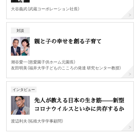
大谷義武（武蔵コーポレーション社長）
対談
親と子の幸せを創る子育て
潮谷愛一（慈愛園子供ホーム元園長）
友田明美（福井大学子どものこころの発達 研究センター教授）
インタビュー
先人が教える日本の生き筋——新型
コロナウイルスといかに共存するか
渡辺利夫（拓殖大学学事顧問）