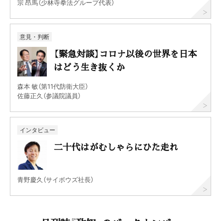
宗 昂馬（少林寺拳法グループ代表）
意見・判断
【緊急対談】コロナ以後の世界を日本
はどう生き抜くか
森本 敏（第11代防衛大臣）
佐藤正久（参議院議員）
インタビュー
二十代はがむしゃらにひた走れ
青野慶久（サイボウズ社長）