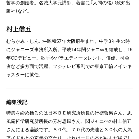
哲学の創始者。名城大学元講師。著書に『人間の格』（致知出
版社）など。
村上信五
むらかみ・しんご─昭和57年大阪府生まれ。中学3年生の時
にジャニーズ事務所入所。平成14年関ジャニ∞を結成し、16
年CDデビュー。歌手やバラエティータレント、俳優、司会
者など多方面で活躍。フジテレビ系列での東京五輪メインキ
ャスターに就任。
編集後記
特集を締め括るのは日本ＢＥ研究所所長の行徳哲男さん、思
風庵哲学研究所所長の芳村思風さん、関ジャニ∞の村上信五
さんによる鼎談です。８０代、７０代の先達と３０代の人気
アイドルとの忘年の交わり。それは一冊の本が結んだ縁でし