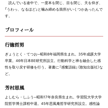
読んでいる途中で、一度本を閉じ、目を閉じ、天を仰ぎ、
「うわっ、なるほど」と噛み締める箇所がいくつかあったんで
す。
プロフィール
行徳哲男
ぎょうとく・てつお─昭和8年福岡県生まれ。35年成蹊大学
卒業。46年日本BE研究所設立。行動科学と禅を融合した感
性を取り戻す研修を行う。著書に『感奮語録』（致知出版社）な
ど。
芳村思風
よしむら・しふう─昭和17年奈良県生まれ。学習院大学大学
院哲学博士課程中退。45年思風庵哲学研究所設立。感性論