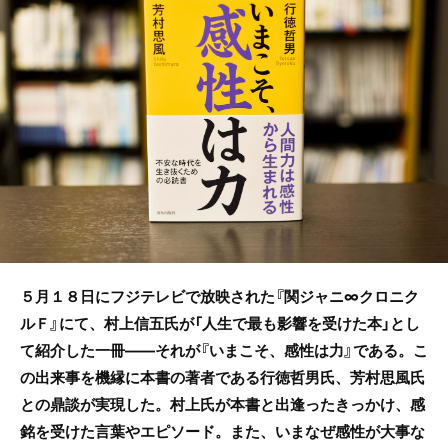
b
o
o
k
５月１８日にフジテレビで放映された『関ジャニ∞クロニク
ルＦ』にて、村上信五氏が「人生で最も影響を受けた本」とし
て紹介した一冊――それが『いまこそ、感性は力』である。こ
の出来事を機縁に本書の著者である行徳哲男氏、芳村思風氏
との鼎談が実現した。村上氏が本書と出逢ったきっかけ、感
銘を受けた言葉やエピソード。また、いまなぜ感性が大事な