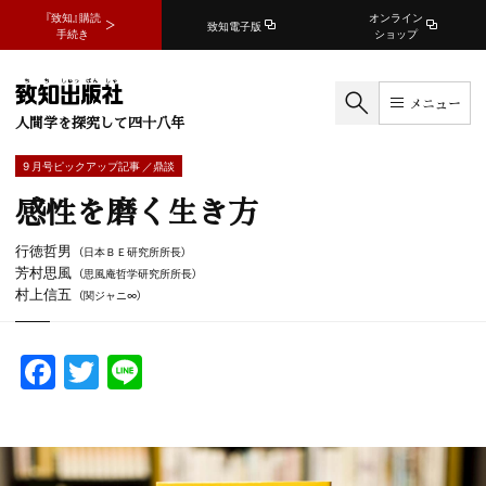
『致知』購読
オンライン
致知電子版
手続き
ショップ
メニュー
人間学を探究して四十八年
9 月号ピックアップ記事 ／鼎談
感性を磨く生き方
行徳哲男
（日本ＢＥ研究所所長）
芳村思風
（思風庵哲学研究所所長）
村上信五
（関ジャニ∞）
F
T
Li
a
w
n
c
itt
e
e
er