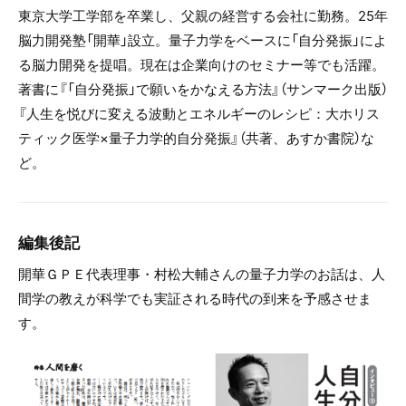
東京大学工学部を卒業し、父親の経営する会社に勤務。25年
脳力開発塾「開華」設立。量子力学をベースに「自分発振」によ
る脳力開発を提唱。現在は企業向けのセミナー等でも活躍。
著書に『「自分発振」で願いをかなえる方法』（サンマーク出版）
『人生を悦びに変える波動とエネルギーのレシピ：大ホリス
ティック医学×量子力学的自分発振』（共著、あすか書院）な
ど。
編集後記
開華ＧＰＥ代表理事・村松大輔さんの量子力学のお話は、人
間学の教えが科学でも実証される時代の到来を予感させま
す。