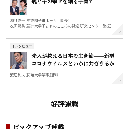
親と子の幸せを創る子育て
潮谷愛一（慈愛園子供ホーム元園長）
友田明美（福井大学子どものこころの発達 研究センター教授）
インタビュー
先人が教える日本の生き筋——新型
コロナウイルスといかに共存するか
渡辺利夫（拓殖大学学事顧問）
好評連載
ピックアップ連載