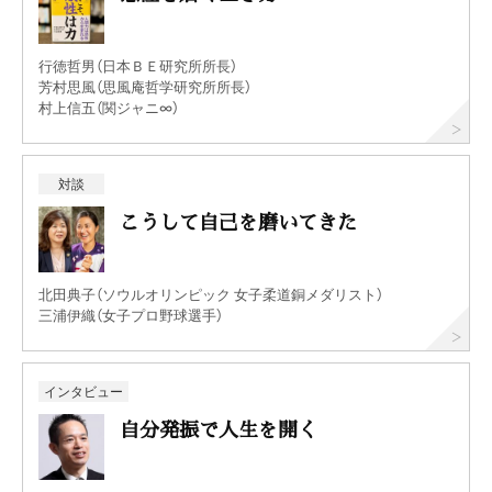
行徳哲男（日本ＢＥ研究所所長）
芳村思風（思風庵哲学研究所所長）
村上信五（関ジャニ∞）
対談
こうして自己を磨いてきた
北田典子（ソウルオリンピック 女子柔道銅メダリスト）
三浦伊織（女子プロ野球選手）
インタビュー
自分発振で人生を開く