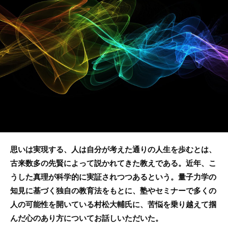
o
o
k
思いは実現する、人は自分が考えた通りの人生を歩むとは、
古来数多の先賢によって説かれてきた教えである。近年、こ
うした真理が科学的に実証されつつあるという。量子力学の
知見に基づく独自の教育法をもとに、塾やセミナーで多くの
人の可能性を開いている村松大輔氏に、苦悩を乗り越えて掴
んだ心のあり方についてお話しいただいた。