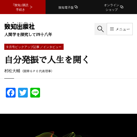
『致知』購読
オンライン
致知電子版
手続き
ショップ
メニュー
人間学を探究して四十八年
9 月号ピックアップ記事 ／インタビュー
自分発振で人生を開く
村松大輔
（開華ＧＰＥ代表理事）
F
T
Li
a
w
n
c
itt
e
e
er
b