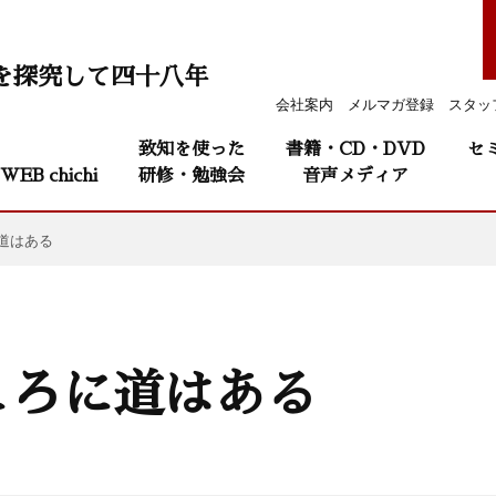
を探究して四十八年
会社案内
メルマガ登録
スタッ
致知を使った
書籍・CD・DVD
セ
WEB chichi
研修・勉強会
音声メディア
道はある
ころに道はある