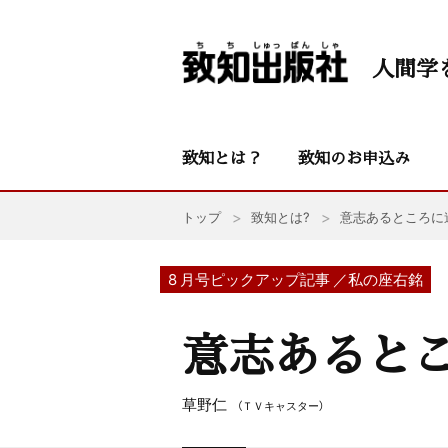
人間学
致知とは？
致知のお申込み
トップ
致知とは?
意志あるところに
8 月号ピックアップ記事 ／私の座右銘
意志あると
草野仁
（ＴＶキャスター）