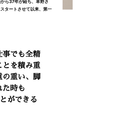
始から37年が経ち、草野さ
をスタートさせて以来、第一
仕事でも全精
ことを積み重
重の重い、脚
れた時も
ことができる