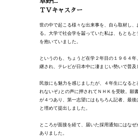
草野仁
ＴＶキャスター
世の中で起こる様々な出来事を、自ら取材し、
る。大学で社会学を齧っていた私は、もともと
を抱いていました。
というのも、ちょうど在学２年目の１９６４年
継され、テレビが日本中に凄まじい勢いで普及
民放にも魅力を感じましたが、４年生になると
れないぞ」との声に押されてＮＨＫを受験。願
が４つあり、第一志望にはもちろん記者、最後
と埋めて提出しました。
ところが面接を経て、届いた採用通知にはなぜ
ありました。