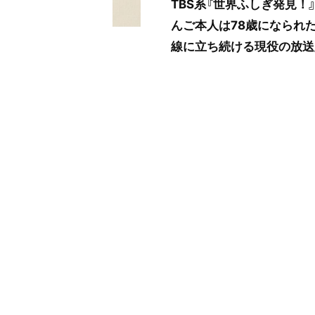
TBS系『世界ふしぎ発見
んご本人は78歳になられ
線に立ち続ける現役の放送