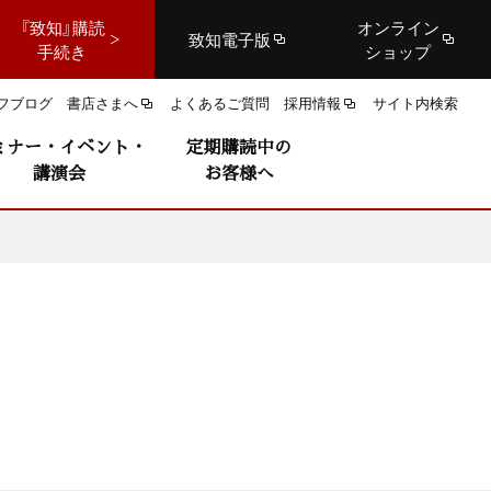
『致知』購読
オンライン
致知電子版
手続き
ショップ
フブログ
書店さまへ
よくあるご質問
採用情報
サイト内検索
ミナー・イベント・
定期購読中の
講演会
お客様へ