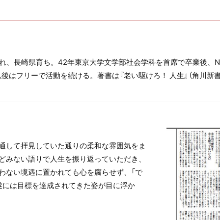
まれ、長崎県育ち。42年東京大学文学部社会学科を首席で卒業後、
後はフリーで活動を続ける。著書は『老い駆けろ！ 人生』（角川新書
通して拝見していた通りの柔和な雰囲気をま
どみない語りで人生を振り返っていただき、
わない境遇に置かれても心を腐らせず、「で
遂には目標を達成されてきた姿が目に浮か