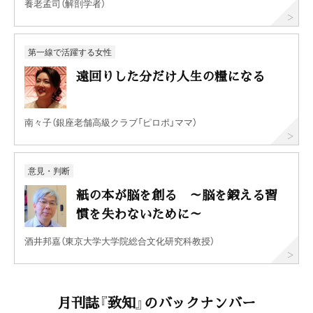
養老孟司（解剖学者）
第一線で活躍する女性
遠回りした分だけ人生の糧になる
南々子（銀座老舗高級クラブ「ピロポ」ママ）
意見・判断
紙の本が脳を創る ～脳を鍛える習
慣を失わないために～
酒井邦嘉（東京大学大学院総合文化研究科教授）
月刊誌『致知』のバックナンバー