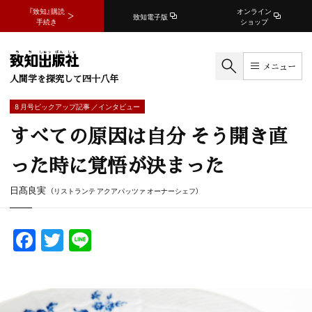
『致知』購読
オンライン
致知電子版
手続き
ショップ
メニュー
人間学を探究して四十八年
8 月号ピックアップ記事 ／インタビュー
すべての原因は自分 そう開き直
った時に覚悟が決まった
日髙良実
（リストランテ アクアパッツァ オーナーシェフ）
F
T
Li
a
w
n
c
itt
e
e
er