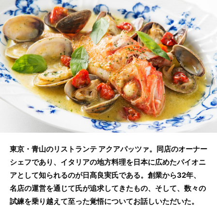
b
o
o
k
東京・青山のリストランテ アクアパッツァ。同店のオーナー
シェフであり、イタリアの地方料理を日本に広めたパイオニ
アとして知られるのが日髙良実氏である。創業から32年、
名店の運営を通じて氏が追求してきたもの、そして、数々の
試練を乗り越えて至った覚悟についてお話しいただいた。