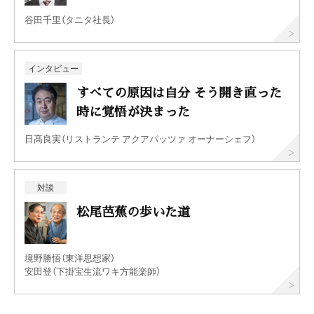
谷田千里（タニタ社長）
インタビュー
すべての原因は自分 そう開き直った
時に覚悟が決まった
日髙良実（リストランテ アクアパッツァ オーナーシェフ）
対談
松尾芭蕉の歩いた道
境野勝悟（東洋思想家）
安田登（下掛宝生流ワキ方能楽師）