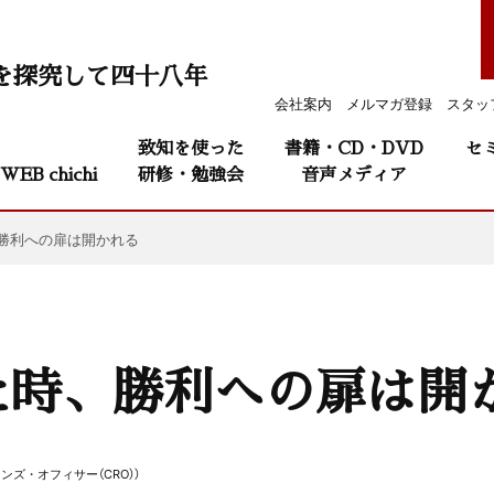
を探究して四十八年
会社案内
メルマガ登録
スタッ
致知を使った
書籍・CD・DVD
セ
WEB chichi
研修・勉強会
音声メディア
勝利への扉は開かれる
た時、勝利への扉は開
ンズ・オフィサー（CRO））