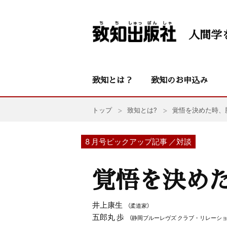
人間学
致知とは？
致知のお申込み
トップ
致知とは?
覚悟を決めた時、
8 月号ピックアップ記事 ／対談
覚悟を決め
井上康生
（柔道家）
五郎丸 歩
（静岡ブルーレヴズ クラブ・リレーショ