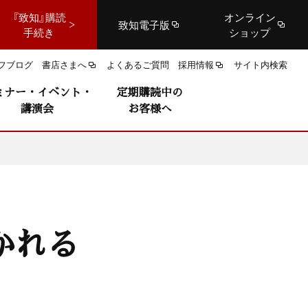
『致知』購読
オンライン
致知電子版
手続き
ショップ
フブログ
書店さまへ
よくあるご質問
採用情報
サイト内検索
ミナー・イベント・
定期購読中の
講演会
お客様へ
かれる