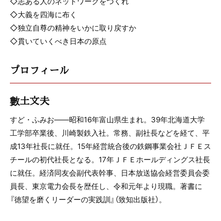
◇志ある人のネットワークをつくれ
◇大義を四海に布く
◇独立自尊の精神をいかに取り戻すか
◇貫いていくべき日本の原点
プロフィール
數土文夫
すど・ふみお――昭和16年富山県生まれ。39年北海道大学
工学部卒業後、川崎製鉄入社。常務、副社長などを経て、平
成13年社長に就任。15年経営統合後の鉄鋼事業会社ＪＦＥス
チールの初代社長となる。17年ＪＦＥホールディングス社長
に就任。経済同友会副代表幹事、日本放送協会経営委員会委
員長、東京電力会長を歴任し、令和元年より現職。著書に
『徳望を磨くリーダーの実践訓』（致知出版社）。