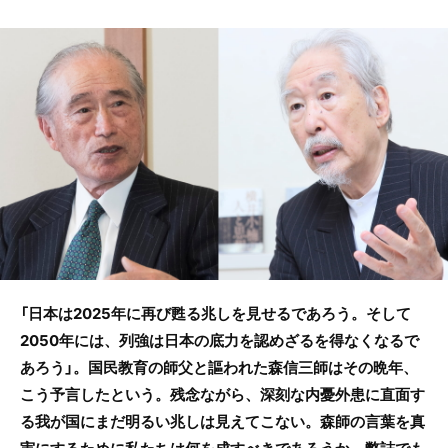
c
itt
e
e
er
b
o
o
k
「日本は2025年に再び甦る兆しを見せるであろう。そして
2050年には、列強は日本の底力を認めざるを得なくなるで
あろう」。国民教育の師父と謳われた森信三師はその晩年、
こう予言したという。残念ながら、深刻な内憂外患に直面す
る我が国にまだ明るい兆しは見えてこない。森師の言葉を真