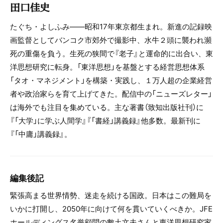
田口佳史
たぐち・よしふみ――昭和17年東京都生まれ。新進の記録映
画監督としてバンコク市郊外で撮影中、水牛２頭に襲われ瀕
死の重傷を負う。生死の狭間で『老子』と運命的に出合い、東
洋思想研究に転身。「東洋思想」を基盤とする経営思想体系
「タオ・マネジメント」を構築・実践し、１万人超の企業経営
者や政治家らを育て上げてきた。配信中の「ニューズレター」
は海外でも注目を集めている。主な著書（致知出版社刊）に
『「大学」に学ぶ人間学』『「書経」講義録』他多数。最新刊に
『「中庸」講義録』。
編集後記
緊張高まる世界情勢、迷走を続ける国政。日本はこの難局を
いかに打開し、2050年に向けて何を貫いていくべきか。JFE
ホールディングス名誉顧問の數土文夫さんと東洋思想研究家