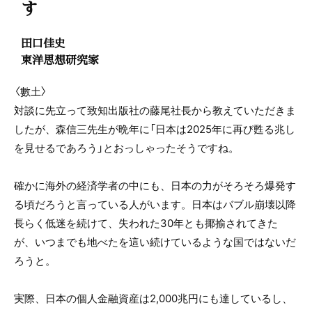
す
田口佳史
東洋思想研究家
〈數土〉
対談に先立って致知出版社の藤尾社長から教えていただきま
したが、森信三先生が晩年に「日本は2025年に再び甦る兆し
を見せるであろう」とおっしゃったそうですね。
確かに海外の経済学者の中にも、日本の力がそろそろ爆発す
る頃だろうと言っている人がいます。日本はバブル崩壊以降
長らく低迷を続けて、失われた30年とも揶揄されてきた
が、いつまでも地べたを這い続けているような国ではないだ
ろうと。
実際、日本の個人金融資産は2,000兆円にも達しているし、