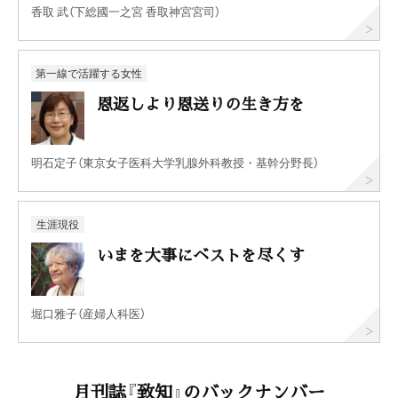
香取 武（下総國一之宮 香取神宮宮司）
第一線で活躍する女性
恩返しより恩送りの生き方を
明石定子（東京女子医科大学乳腺外科教授・基幹分野長）
生涯現役
いまを大事にベストを尽くす
堀口雅子（産婦人科医）
月刊誌『致知』のバックナンバー