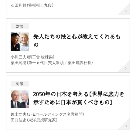
石田和雄（将棋棋士九段）
対談
先人たちの技と心が教えてくれるも
の
小川三夫（鵤工舎 総棟梁）
粟田純德（第十五代目穴太衆頭／粟田建設社長）
対談
2050年の日本を考える【世界に底力を
示すために日本が貫くべきもの】
數土文夫（JFEホールディングス名誉顧問）
田口佳史（東洋思想研究家）