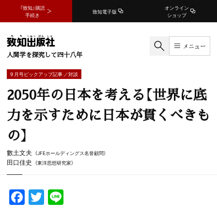
『致知』購読
オンライン
致知電子版
手続き
ショップ
メニュー
人間学を探究して四十八年
9 月号ピックアップ記事 ／対談
2050年の日本を考える【世界に底
力を示すために日本が貫くべきも
の】
數土文夫
（JFEホールディングス名誉顧問）
田口佳史
（東洋思想研究家）
F
T
Li
a
w
n