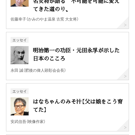
名女将が語る〝不可能を可能に変え
てきた道のり〟
佐藤幸子（かみのやま温泉 古窯 大女将）
エッセイ
明治第一の功臣・元田永孚が示した
日本のこころ
永田 誠（肥後の偉人顕彰会会長）
エッセイ
はなちゃんのみそ汁【父は娘をこう育
てた】
安武信吾（映像作家）