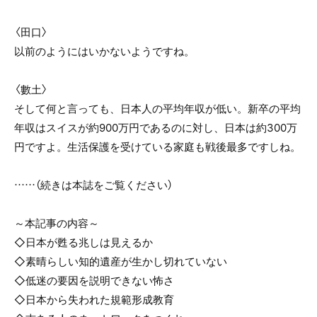
〈田口〉
以前のようにはいかないようですね。
〈數土〉
そして何と言っても、日本人の平均年収が低い。新卒の平均
年収はスイスが約900万円であるのに対し、日本は約300万
円ですよ。生活保護を受けている家庭も戦後最多ですしね。
……（続きは本誌をご覧ください）
～本記事の内容～
◇日本が甦る兆しは見えるか
◇素晴らしい知的遺産が生かし切れていない
◇低迷の要因を説明できない怖さ
◇日本から失われた規範形成教育