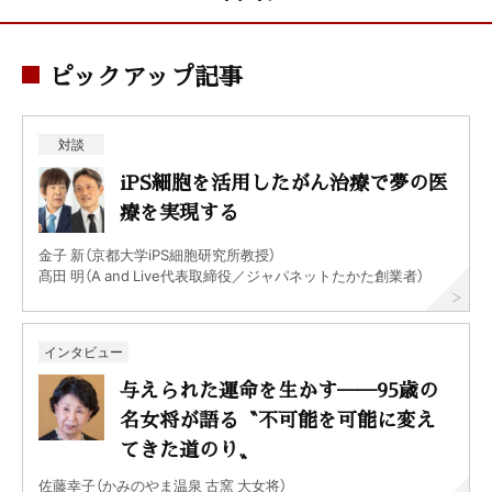
ピックアップ記事
対談
iPS細胞を活用したがん治療で夢の医
療を実現する
金子 新（京都大学iPS細胞研究所教授）
髙田 明（A and Live代表取締役／ジャパネットたかた創業者）
インタビュー
与えられた運命を生かす──95歳の
名女将が語る〝不可能を可能に変え
てきた道のり〟
佐藤幸子（かみのやま温泉 古窯 大女将）