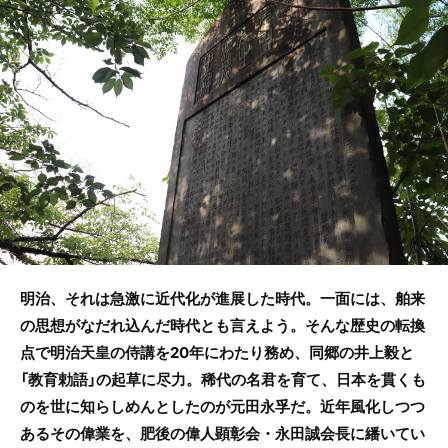
b
o
o
k
明治、それは急激に近代化が進展した時代。一面には、舶来
の思想がなだれ込んだ時代とも言えよう。そんな歴史の転換
点で明治天皇の侍講を20年にわたり務め、同郷の井上毅と
「教育勅語」の起草に尽力。稀代の名君を育て、日本を貫くも
のを世に知らしめんとしたのが元田永孚だ。近年風化しつつ
あるその偉業を、肥後の偉人顕彰会・永田誠会長に繙いてい