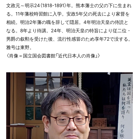
文政元～明示24（1818-1891）年。熊本藩士の父の下に生まれ
る。11年藩校時習館に入学。安政5年父の死去により家督を
相続。明治2年藩の職を辞して隠居。4年明治天皇の侍読と
なる。8年より待講。24年、明治天皇の特旨により従二位・
男爵の叙勲を受けた後、流行性感冒のため享年72で没する。
雅号は東野。
〈肖像＝国立国会図書館「近代日本人の肖像」〉