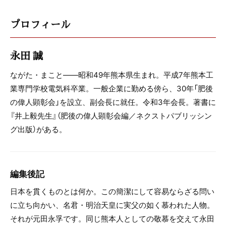
プロフィール
永田 誠
ながた・まこと――昭和49年熊本県生まれ。平成7年熊本工
業専門学校電気科卒業。一般企業に勤める傍ら、30年「肥後
の偉人顕彰会」を設立、副会長に就任。令和3年会長。著書に
『井上毅先生』（肥後の偉人顕彰会編／ネクストパブリッシン
グ出版）がある。
編集後記
日本を貫くものとは何か。この簡潔にして容易ならざる問い
に立ち向かい、名君・明治天皇に実父の如く慕われた人物。
それが元田永孚です。同じ熊本人としての敬慕を交えて永田