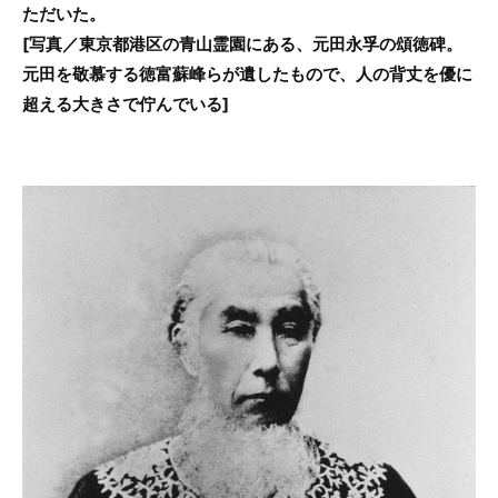
ただいた。
[写真／東京都港区の青山霊園にある、元田永孚の頌徳碑。
元田を敬慕する徳富蘇峰らが遺したもので、人の背丈を優に
超える大きさで佇んでいる]