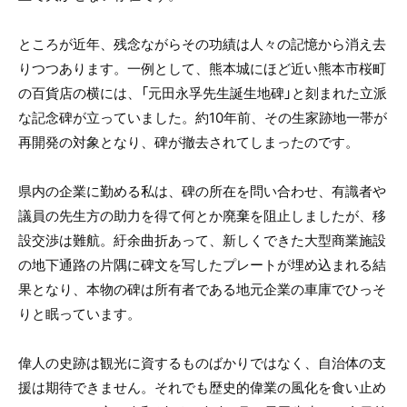
ところが近年、残念ながらその功績は人々の記憶から消え去
りつつあります。一例として、熊本城にほど近い熊本市桜町
の百貨店の横には、「元田永孚先生誕生地碑」と刻まれた立派
な記念碑が立っていました。約10年前、その生家跡地一帯が
再開発の対象となり、碑が撤去されてしまったのです。
県内の企業に勤める私は、碑の所在を問い合わせ、有識者や
議員の先生方の助力を得て何とか廃棄を阻止しましたが、移
設交渉は難航。紆余曲折あって、新しくできた大型商業施設
の地下通路の片隅に碑文を写したプレートが埋め込まれる結
果となり、本物の碑は所有者である地元企業の車庫でひっそ
りと眠っています。
偉人の史跡は観光に資するものばかりではなく、自治体の支
援は期待できません。それでも歴史的偉業の風化を食い止め