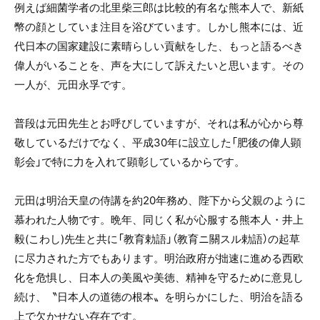
例えば細菌学者の北里柴三郎は比較的有名な熊本人で、新紙
幣の顔としていま注目を浴びています。しかし熊本には、近
代日本の国家建設に素晴らしい貢献をした、もっと語るべき
偉人がいることを、声を大にして訴えたいと思います。その
一人が、元田永孚です。
普段は元田先生とお呼びしていますが、それは私が心から尊
敬しているだけでなく、平成30年に設立した「肥後の偉人顕
彰会」で特に力を入れて顕彰しているからです。
元田は明治天皇の侍講を約20年務め、陛下から父親のように
慕われた人物です。晩年、同じく私が心服する熊本人・井上
毅(こわし)先生と共に「教育勅語」（教育ニ關スル勅語）の起草
に尽力された方でもあります。明治政府が拙速に進める西欧
化を危惧し、日本人の美風や美徳、精神を守るために意見し
続け、〝日本人の道徳の根本〟を明らかにした、明治を語る
上で欠かせない存在です。