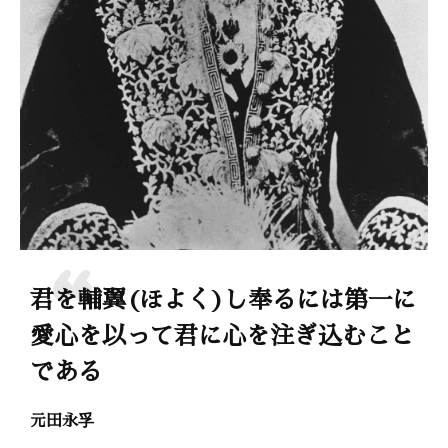
君を輔翼(ほよく)し奉るには第一に
愛心を以って君に心を注ぎ込むこと
である
元田永孚