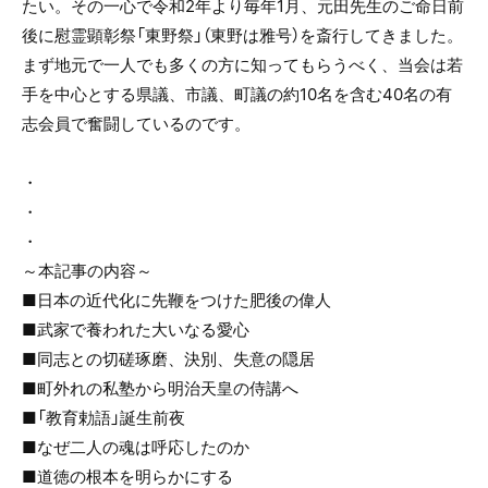
たい。その一心で令和2年より毎年1月、元田先生のご命日前
後に慰霊顕彰祭「東野祭」（東野は雅号）を斎行してきました。
まず地元で一人でも多くの方に知ってもらうべく、当会は若
手を中心とする県議、市議、町議の約10名を含む40名の有
志会員で奮闘しているのです。
・
・
・
～本記事の内容～
■日本の近代化に先鞭をつけた肥後の偉人
■武家で養われた大いなる愛心
■同志との切磋琢磨、決別、失意の隠居
■町外れの私塾から明治天皇の侍講へ
■「教育勅語」誕生前夜
■なぜ二人の魂は呼応したのか
■道徳の根本を明らかにする