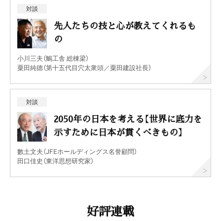
対談
先人たちの技と心が教えてくれるも
の
小川三夫（鵤工舎 総棟梁）
粟田純德（第十五代目穴太衆頭／粟田建設社長）
対談
2050年の日本を考える【世界に底力を
示すために日本が貫くべきもの】
數土文夫（JFEホールディングス名誉顧問）
田口佳史（東洋思想研究家）
好評連載