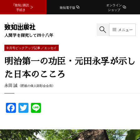
『致知』購読
オンライン
致知電子版
手続き
ショップ
メニュー
人間学を探究して四十八年
9 月号ピックアップ記事 ／エッセイ
明治第一の功臣・元田永孚が示し
た日本のこころ
永田 誠
（肥後の偉人顕彰会会長）
F
T
Li
a
w
n
c
itt
e
e
er