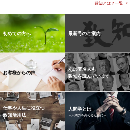
致知とは？一覧
初めての方へ
最新号のご案内
あの著名人も
お客様からの声
致知を読んでいます
仕事や人生に役立つ
人間学とは
致知活用法
～人間力を高めるために～