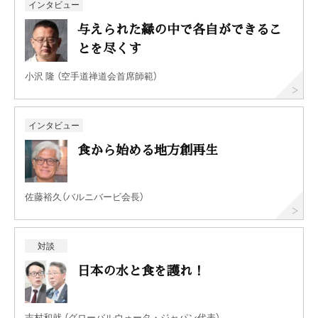
インタビュー
与えられた縁の中で各自ができるこ
とを尽くす
小沢 隆 （空手道禅道会首席師範）
インタビュー
食から始める地方創再生
佐藤裕久（バルニバービ会長）
対談
日本の水と食を護れ！
吉村和就 （グローバルウォータ・ジャパン代表）