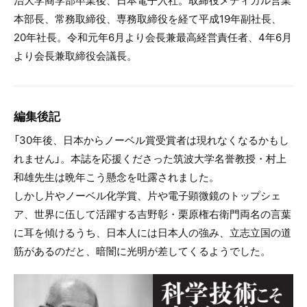
本部長、常務取締役、専務取締役を経て平成19年副社長、
20年社長。令和元年6月より会長兼最高経営責任者、4年6月
より会長兼取締役会議長。
編集後記
「30年後、日本からノーベル賞受賞者は現れなくなるかもし
れません」。本誌を応援くださった筑波大学名誉教授・村上
和雄先生は晩年こう懸念を吐露されました。
しかし片やノーベル化学賞、片や電子顕微鏡のトップシェ
ア、世界に伍して活躍する吉野彰・栗原権右衛門両名の言葉
に耳を傾けるうち、日本人には日本人の強み、立志立国の道
筋があるのだと、暗闇に光明が差してくるようでした。