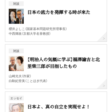
対談
日本の底力を発揮する時が来た
櫻井よしこ（国家基本問題研究所理事長）
中西輝政（京都大学名誉教授）
対談
【明治人の気概に学ぶ】福澤諭吉と北
里柴三郎が目指したもの
山崎光夫（作家）
白駒妃登美（ことほぎ代表）
エッセイ
日本よ、真の自立を実現せよ！