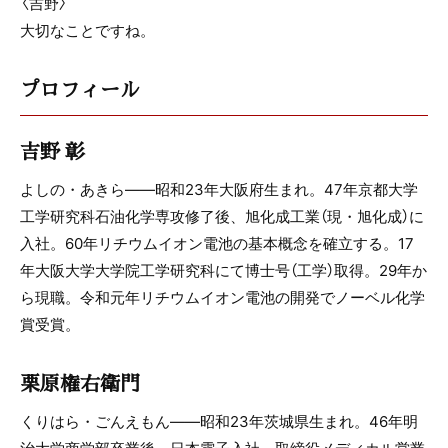
〈吉野〉
大切なことですね。
プロフィール
吉野 彰
よしの・あきら――昭和23年大阪府生まれ。47年京都大学
工学研究科石油化学専攻修了後、旭化成工業（現・旭化成）に
入社。60年リチウムイオン電池の基本概念を確立する。17
年大阪大学大学院工学研究科にて博士号（工学）取得。29年か
ら現職。令和元年リチウムイオン電池の開発でノーベル化学
賞受賞。
栗原権右衛門
くりはら・ごんえもん――昭和23年茨城県生まれ。46年明
治大学商学部卒業後、日本電子入社。取締役メディカル営業