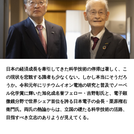
b
o
o
k
日本の経済成長を牽引してきた科学技術の停滞は著しく、こ
の現状を悲観する識者も少なくない。しかし本当にそうだろ
うか。令和元年にリチウムイオン電池の研究と普及でノーベ
ル化学賞に輝いた旭化成名誉フェロー・吉野彰氏と、電子顕
微鏡分野で世界シェア首位を誇る日本電子の会長・栗原権右
衛門氏。両氏の熱論からは、立国の礎たる科学技術の活路、
目指すべき立志のありようが見えてくる。