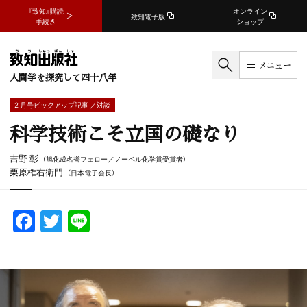
『致知』購読
オンライン
致知電子版
手続き
ショップ
メニュー
人間学を探究して四十八年
2 月号ピックアップ記事 ／対談
科学技術こそ立国の礎なり
吉野 彰
（旭化成名誉フェロー／ノーベル化学賞受賞者）
栗原権右衛門
（日本電子会長）
F
T
Li
a
w
n
c
itt
e
e
er