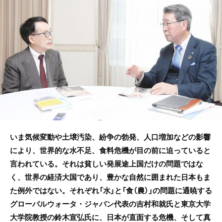
b
o
o
k
いま気候変動や土壌汚染、紛争の勃発、人口増加などの影響
により、世界的な水不足、食料危機が目の前に迫っていると
言われている。それは貧しい発展途上国だけの問題ではな
く、世界の経済大国であり、豊かな自然に囲まれた日本もま
た例外ではない。それぞれ「水」と「食（農）」の問題に通暁する
グローバルウォータ・ジャパン代表の吉村和就氏と東京大学
大学院教授の鈴木宣弘氏に、日本が直面する危機、そして真