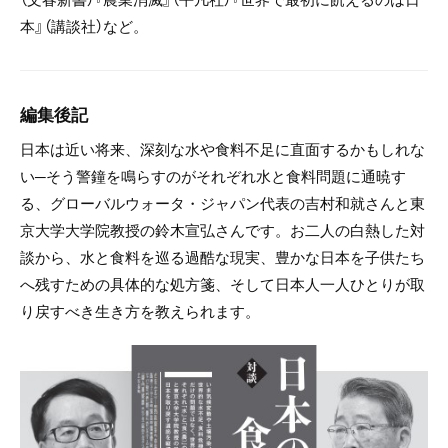
本』（講談社）など。
編集後記
日本は近い将来、深刻な水や食料不足に直面するかもしれな
い─そう警鐘を鳴らすのがそれぞれ水と食料問題に通暁す
る、グローバルウォータ・ジャパン代表の吉村和就さんと東
京大学大学院教授の鈴木宣弘さんです。お二人の白熱した対
談から、水と食料を巡る過酷な現実、豊かな日本を子供たち
へ残すための具体的な処方箋、そして日本人一人ひとりが取
り戻すべき生き方を教えられます。