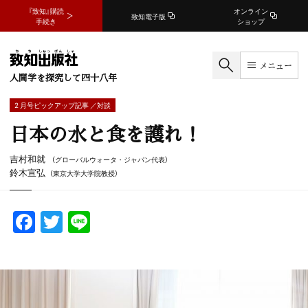
『致知』購読
オンライン
致知電子版
手続き
ショップ
メニュー
人間学を探究して四十八年
2 月号ピックアップ記事 ／対談
日本の水と食を護れ！
吉村和就
（グローバルウォータ・ジャパン代表）
鈴木宣弘
（東京大学大学院教授）
F
T
Li
a
w
n
c
itt
e
e
er