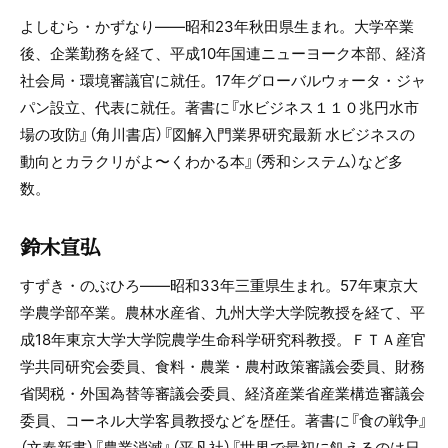
よしむら・かずなり――昭和23年秋田県生まれ。大学卒業
後、企業勤務を経て、平成10年国連ニューヨーク本部、経済
社会局・環境審議官に就任。17年グローバルウォータ・ジャ
パン設立、代表に就任。著書に『水ビジネス１１０兆円水市
場の攻防』（角川書店）『図解入門業界研究最新 水ビジネスの
動向とカラクリがよ〜くわかる本』（秀和システム）など多
数。
鈴木宣弘
すずき・のぶひろ――昭和33年三重県生まれ。57年東京大
学農学部卒業。農林水産省、九州大学大学院教授を経て、平
成18年東京大学大学院農学生命科学研究科教授。ＦＴＡ産官
学共同研究会委員、食料・農業・農村政策審議会委員、財務
省関税・外国為替等審議会委員、経済産業省産業構造審議会
委員、コーネル大学客員教授などを歴任。著書に『食の戦争』
（文春新書）『農業消滅』（平凡社）『世界で最初に飢えるのは日