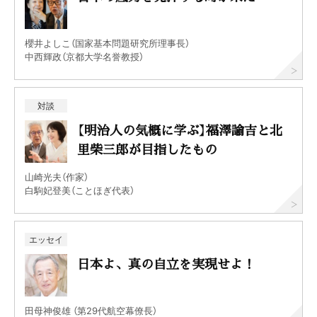
櫻井よしこ（国家基本問題研究所理事長）
中西輝政（京都大学名誉教授）
対談
【明治人の気概に学ぶ】福澤諭吉と北
里柴三郎が目指したもの
山崎光夫（作家）
白駒妃登美（ことほぎ代表）
エッセイ
日本よ、真の自立を実現せよ！
田母神俊雄 （第29代航空幕僚長）