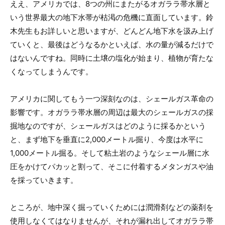
ええ、アメリカでは、8つの州にまたがるオガララ帯水層と
いう世界最大の地下水帯が枯渇の危機に直面しています。鈴
木先生もお詳しいと思いますが、どんどん地下水を汲み上げ
ていくと、最後はどうなるかといえば、水の量が減るだけで
はないんですね。同時に土壌の塩化が始まり、植物が育たな
くなってしまうんです。
アメリカに関してもう一つ深刻なのは、シェールガス革命の
影響です。オガララ帯水層の周辺は最大のシェールガスの採
掘地なのですが、シェールガスはどのように採るかという
と、まず地下を垂直に2,000メートル掘り、今度は水平に
1,000メートル掘る。そして粘土岩のようなシェール層に水
圧をかけてパカッと割って、そこに付着するメタンガスや油
を採っていきます。
ところが、地中深く掘っていくためには潤滑剤などの薬剤を
使用しなくてはなりませんが、それが漏れ出してオガララ帯