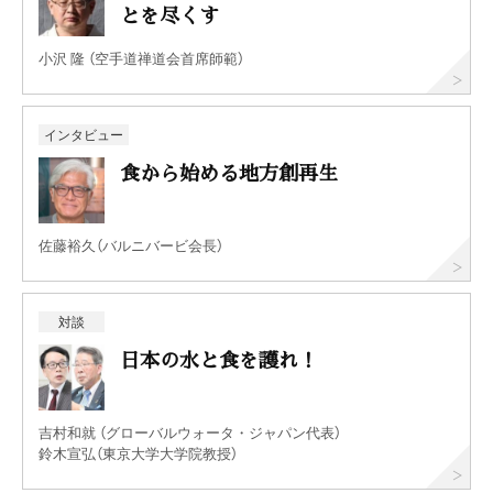
とを尽くす
小沢 隆 （空手道禅道会首席師範）
インタビュー
食から始める地方創再生
佐藤裕久（バルニバービ会長）
対談
日本の水と食を護れ！
吉村和就 （グローバルウォータ・ジャパン代表）
鈴木宣弘（東京大学大学院教授）