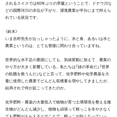
されるスイスでは60年ぶりの旱魃ということで、ドナウ川な
どの国際河川の水位が下がり、灌漑農業が半分にまで抑えら
れている状況です。
〈鈴木〉
いま吉村先生がおっしゃったように、水と食、あるいは水と
農業というのは、とても密接に関わり合っていますね。
世界的な水不足の要因にしても、気候変動に加えて、農業の
やり方が大きく影響している。私たちは「緑の革命だ」「世界
の飢餓を救うんだ」などと言って、化学肥料や化学農薬を大
量に使用した農業でどんどん収穫量を増やしてきましたが、
結局それで何が起こってきたのか。
化学肥料・農薬の大量投入で植物が育つ土壌環境を整える微
生物がどんどん減少し、植物も頑張って根っこを生やさなく
ても肥料がもらえるとのことで、根っこが短くなっていっ