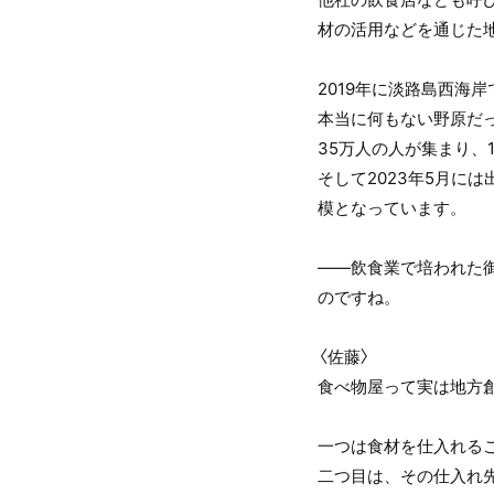
材の活用などを通じた
2019年に淡路島西海
本当に何もない野原だ
35万人の人が集まり、
そして2023年5月に
模となっています。
――飲食業で培われた
のですね。
〈佐藤〉
食べ物屋って実は地方
一つは食材を仕入れる
二つ目は、その仕入れ