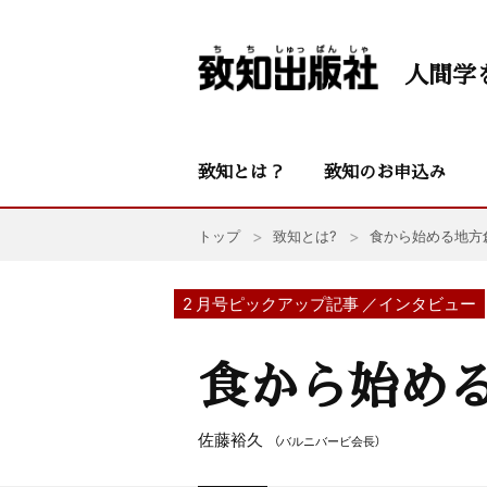
人間学
致知とは？
致知のお申込み
トップ
致知とは?
食から始める地方
2 月号ピックアップ記事 ／インタビュー
食から始め
佐藤裕久
（バルニバービ会長）