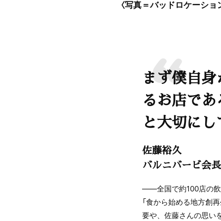
〈写真＝バッドロケーショ
まず僕自身
るお店であ
と大切にし
佐藤裕久
バルニバービ会長
――全国で約100店の
「食から始める地方創
要や、佐藤さんの思い