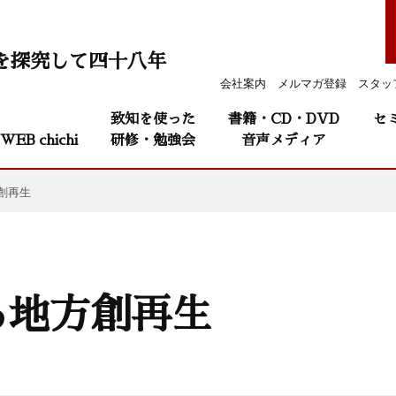
を探究して四十八年
会社案内
メルマガ登録
スタッ
致知を使った
書籍・CD・DVD
セ
WEB chichi
研修・勉強会
音声メディア
創再生
る地方創再生