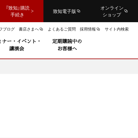
『致知』購読
オンライン
致知電子版
手続き
ショップ
フブログ
書店さまへ
よくあるご質問
採用情報
サイト内検索
ミナー・イベント・
定期購読中の
講演会
お客様へ