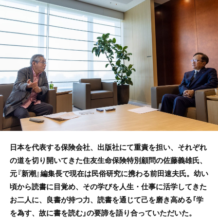
e
er
b
o
o
k
日本を代表する保険会社、出版社にて重責を担い、それぞれ
の道を切り開いてきた住友生命保険特別顧問の佐藤義雄氏、
元『新潮』編集長で現在は民俗研究に携わる前田速夫氏。幼い
頃から読書に目覚め、その学びを人生・仕事に活学してきた
お二人に、良書が持つ力、読書を通じて己を磨き高める「学
を為す、故に書を読む」の要諦を語り合っていただいた。