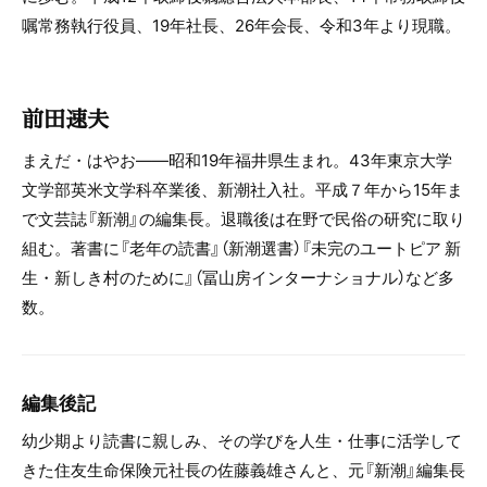
嘱常務執行役員、19年社長、26年会長、令和3年より現職。
前田速夫
まえだ・はやお――昭和19年福井県生まれ。43年東京大学
文学部英米文学科卒業後、新潮社入社。平成７年から15年ま
で文芸誌『新潮』の編集長。退職後は在野で民俗の研究に取り
組む。著書に『老年の読書』（新潮選書）『未完のユートピア 新
生・新しき村のために』（冨山房インターナショナル）など多
数。
編集後記
幼少期より読書に親しみ、その学びを人生・仕事に活学して
きた住友生命保険元社長の佐藤義雄さんと、元『新潮』編集長