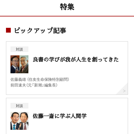
特集
ピックアップ記事
対談
良書の学びが我が人生を創ってきた
佐藤義雄 （住友生命保険特別顧問）
前田速夫（元『新潮』編集長）
対談
佐藤一斎に学ぶ人間学