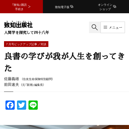
『致知』購読
オンライン
致知電子版
手続き
ショップ
メニュー
人間学を探究して四十八年
7 月号ピックアップ記事 ／対談
良書の学びが我が人生を創ってき
た
佐藤義雄
（住友生命保険特別顧問）
前田速夫
（元『新潮』編集長）
F
T
Li
a
w
n
c
itt
e