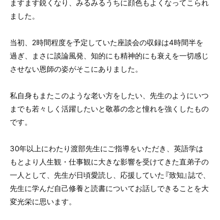
ますます鋭くなり、みるみるうちに顔色もよくなってこられ
ました。
当初、2時間程度を予定していた座談会の収録は4時間半を
過ぎ、まさに談論風発、知的にも精神的にも衰えを一切感じ
させない恩師の姿がそこにありました。
私自身もまたこのような老い方をしたい、先生のようにいつ
までも若々しく活躍したいと敬慕の念と憧れを強くしたもの
です。
30年以上にわたり渡部先生にご指導をいただき、英語学は
もとより人生観・仕事観に大きな影響を受けてきた直弟子の
一人として、先生が日頃愛読し、応援していた『致知』誌で、
先生に学んだ自己修養と読書についてお話しできることを大
変光栄に思います。