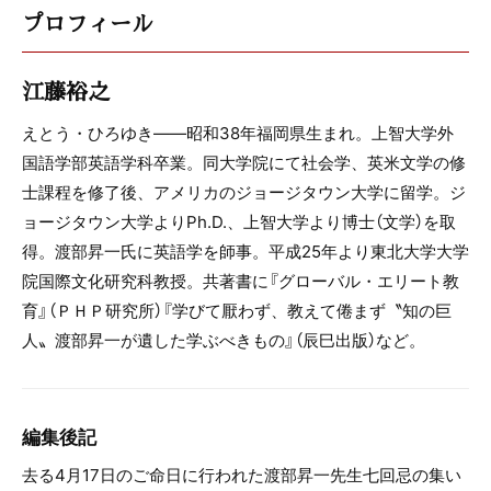
プロフィール
江藤裕之
えとう・ひろゆき――昭和38年福岡県生まれ。上智大学外
国語学部英語学科卒業。同大学院にて社会学、英米文学の修
士課程を修了後、アメリカのジョージタウン大学に留学。ジ
ョージタウン大学よりPh.D.、上智大学より博士（文学）を取
得。渡部昇一氏に英語学を師事。平成25年より東北大学大学
院国際文化研究科教授。共著書に『グローバル・エリート教
育』（ＰＨＰ研究所）『学びて厭わず、教えて倦まず〝知の巨
人〟渡部昇一が遺した学ぶべきもの』（辰巳出版）など。
編集後記
去る4月17日のご命日に行われた渡部昇一先生七回忌の集い