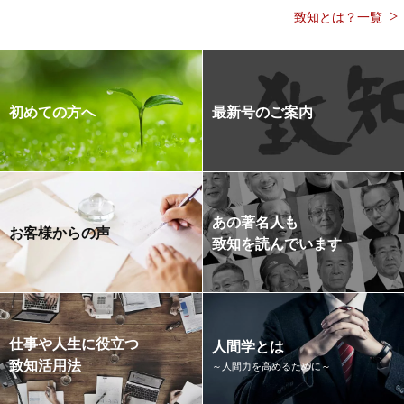
致知とは？一覧
初めての方へ
最新号のご案内
あの著名人も
お客様からの声
致知を読んでいます
仕事や人生に役立つ
人間学とは
致知活用法
～人間力を高めるために～