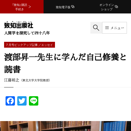
『致知』購読
オンライン
致知電子版
手続き
ショップ
メニュー
人間学を探究して四十八年
7 月号ピックアップ記事 ／エッセイ
渡部昇一先生に学んだ自己修養と
読書
江藤裕之
（東北大学大学院教授）
F
T
Li
a
w
n
c
itt
e
e
er