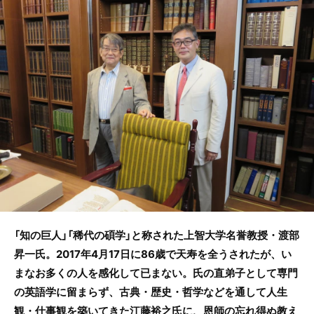
b
o
o
k
「知の巨人」「稀代の碩学」と称された上智大学名誉教授・渡部
昇一氏。2017年4月17日に86歳で天寿を全うされたが、い
まなお多くの人を感化して已まない。氏の直弟子として専門
の英語学に留まらず、古典・歴史・哲学などを通して人生
観・仕事観を築いてきた江藤裕之氏に、恩師の忘れ得ぬ教え