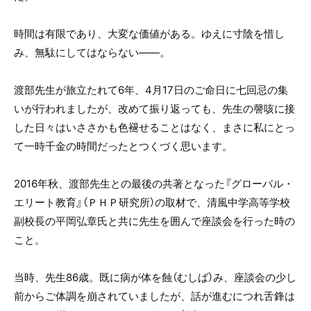
時間は有限であり、大変な価値がある。ゆえに寸陰を惜し
み、無駄にしてはならない――。
渡部先生が旅立たれて6年、4月17日のご命日に七回忌の集
いが行われましたが、改めて振り返っても、先生の謦咳に接
した日々はいささかも色褪せることはなく、まさに私にとっ
て一時千金の時間だったとつくづく思います。
2016年秋、渡部先生との最後の共著となった『グローバル・
エリート教育』（ＰＨＰ研究所）の取材で、清風中学高等学校
副校長の平岡弘章氏と共に先生を囲んで座談会を行った時の
こと。
当時、先生86歳。既に病が体を蝕（むしば）み、座談会の少し
前からご体調を崩されていましたが、話が進むにつれ舌鋒は