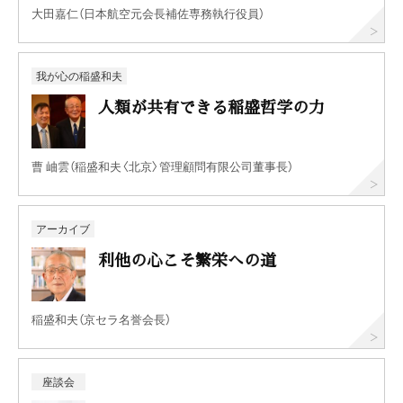
大田嘉仁（日本航空元会長補佐専務執行役員）
我が心の稲盛和夫
人類が共有できる稲盛哲学の力
曹 岫雲（稲盛和夫〈北京〉管理顧問有限公司董事長）
アーカイブ
利他の心こそ繁栄への道
稲盛和夫（京セラ名誉会長）
座談会