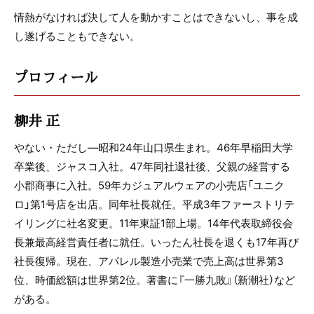
情熱がなければ決して人を動かすことはできないし、事を成
し遂げることもできない。
プロフィール
柳井 正
やない・ただし―昭和24年山口県生まれ。46年早稲田大学
卒業後、ジャスコ入社。47年同社退社後、父親の経営する
小郡商事に入社。59年カジュアルウェアの小売店「ユニク
ロ」第1号店を出店。同年社長就任。平成3年ファーストリテ
イリングに社名変更。11年東証1部上場。14年代表取締役会
長兼最高経営責任者に就任。いったん社長を退くも17年再び
社長復帰。現在、アパレル製造小売業で売上高は世界第3
位、時価総額は世界第2位。著書に『一勝九敗』（新潮社）など
がある。