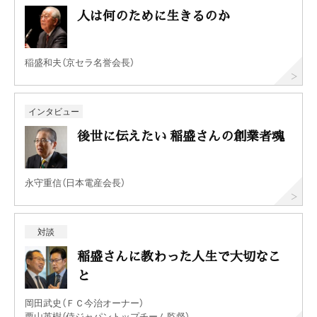
人は何のために生きるのか
稲盛和夫（京セラ名誉会長）
インタビュー
後世に伝えたい 稲盛さんの創業者魂
永守重信（日本電産会長）
対談
稲盛さんに教わった人生で大切なこ
と
岡田武史（ＦＣ今治オーナー）
栗山英樹（侍ジャパントップチーム監督）