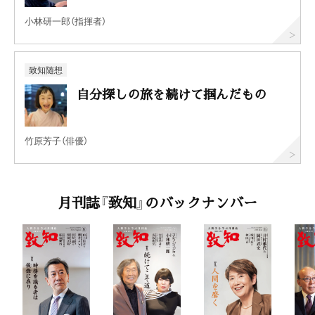
小林研一郎（指揮者）
致知随想
自分探しの旅を続けて掴んだもの
竹原芳子（俳優）
月刊誌『致知』のバックナンバー