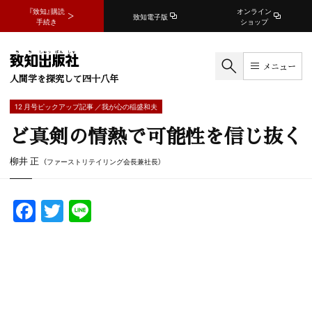
『致知』購読
オンライン
致知電子版
手続き
ショップ
メニュー
人間学を探究して四十八年
12 月号ピックアップ記事 ／我が心の稲盛和夫
ど真剣の情熱で可能性を信じ抜く
柳井 正
（ファーストリテイリング会長兼社長）
F
T
Li
a
w
n
c
itt
e
e
er
b