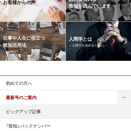
お客様からの声
致知を読んでいます
仕事や人生に役立つ
人間学とは
致知活用法
～人間力を高めるために～
初めての方へ
最新号のご案内
ピックアップ記事
『致知』バックナンバー