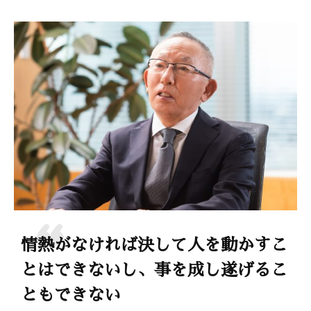
o
o
k
情熱がなければ決して人を動かすこ
とはできないし、事を成し遂げるこ
ともできない