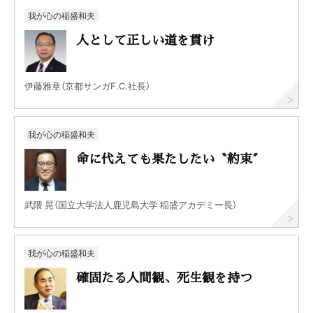
我が心の稲盛和夫
人として正しい道を貫け
伊藤雅章（京都サンガF.C.社長）
我が心の稲盛和夫
命に代えても果たしたい〝約束〞
武隈 晃（国立大学法人鹿児島大学 稲盛アカデミー長）
我が心の稲盛和夫
確固たる人間観、死生観を持つ